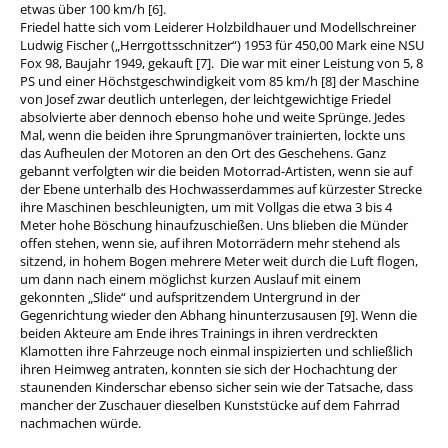
etwas über 100 km/h [6].
Friedel hatte sich vom Leiderer Holzbildhauer und Modellschreiner
Ludwig Fischer („Herrgottsschnitzer“) 1953 für 450,00 Mark eine NSU
Fox 98, Baujahr 1949, gekauft [7]. Die war mit einer Leistung von 5, 8
PS und einer Höchstgeschwindigkeit vom 85 km/h [8] der Maschine
von Josef zwar deutlich unterlegen, der leichtgewichtige Friedel
absolvierte aber dennoch ebenso hohe und weite Sprünge. Jedes
Mal, wenn die beiden ihre Sprungmanöver trainierten, lockte uns
das Aufheulen der Motoren an den Ort des Geschehens. Ganz
gebannt verfolgten wir die beiden Motorrad-Artisten, wenn sie auf
der Ebene unterhalb des Hochwasserdammes auf kürzester Strecke
ihre Maschinen beschleunigten, um mit Vollgas die etwa 3 bis 4
Meter hohe Böschung hinaufzuschießen. Uns blieben die Münder
offen stehen, wenn sie, auf ihren Motorrädern mehr stehend als
sitzend, in hohem Bogen mehrere Meter weit durch die Luft flogen,
um dann nach einem möglichst kurzen Auslauf mit einem
gekonnten „Slide“ und aufspritzendem Untergrund in der
Gegenrichtung wieder den Abhang hinunterzusausen [9]. Wenn die
beiden Akteure am Ende ihres Trainings in ihren verdreckten
Klamotten ihre Fahrzeuge noch einmal inspizierten und schließlich
ihren Heimweg antraten, konnten sie sich der Hochachtung der
staunenden Kinderschar ebenso sicher sein wie der Tatsache, dass
mancher der Zuschauer dieselben Kunststücke auf dem Fahrrad
nachmachen würde.