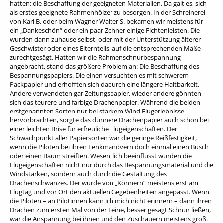
hatten: die Beschaffung der geeigneten Materialien. Da galt es, sich
als erstes geeignete Rahmenhölzer zu besorgen. In der Schreinerei
von Karl B. oder beim Wagner Walter S. bekamen wir meistens für
ein „Dankeschön“ oder ein paar Zehner einige Fichtenleisten. Die
wurden dann zuhause selbst, oder mit der Unterstützung älterer
Geschwister oder eines Elternteils, auf die entsprechenden Maße
zurechtgesägt. Hatten wir die Rahmenschnurbespannung
angebracht, stand das größere Problem an: Die Beschaffung des
Bespannungspapiers. Die einen versuchten es mit schwerem
Packpapier und erhofften sich dadurch eine längere Haltbarkeit.
Andere verwendeten gar Zeitungspapier, wieder andere gönnten
sich das teurere und farbige Drachenpapier. Während die beiden
erstgenannten Sorten nur bei starkem Wind Flugerlebnisse
hervorbrachten, sorgte das dünnere Drachenpapier auch schon bei
einer leichten Brise für erfreuliche Flugeigenschaften. Der
Schwachpunkt aller Papiersorten war die geringe Reißfestigkeit,
wenn die Piloten bei ihren Lenkmanövern doch einmal einen Busch
oder einen Baum streiften. Wesentlich beeinflusst wurden die
Flugeigenschaften nicht nur durch das Bespannungsmaterial und die
Windstärken, sondern auch durch die Gestaltung des
Drachenschwanzes. Der wurde von „Könnern“ meistens erst am
Flugtag und vor Ort den aktuellen Gegebenheiten angepasst. Wenn
die Piloten – an Pilotinnen kann ich mich nicht erinnern – dann ihren
Drachen zum ersten Mal von der Leine, besser gesagt Schnur ließen,
war die Anspannung bei ihnen und den Zuschauern meistens groß.