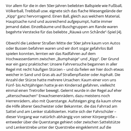
Vor allem für die in den 50er-Jahren beliebten Ballspiele wie Fußball,
Völkerball, Treibball usw. eignete sich das flache Wiesengelände der
„Kipp“ ganz hervorragend. Einen Ball, gleich aus welchem Material,
Hauptsache rund und ausreichend aufgepumpt, hatte immer
jemand dabei. Einzelbäume und Buschgruppen am Rande waren
begehrte Verstecke für das beliebte „Räuwä unn Schånde“-Spiel [4].
Obwohl die Leiderer Straßen Mitte der 50er Jahre kaum von Autos
oder Bussen befahren waren und wir dort sogar gefahrlos Ball
spielen konnten, lernten wir das Radfahren auf dem
Hochwasserdamm zwischen „Bumphaisje“ und „Kipp“. Der Grund
war ein ganz praktischer: Unsere Fahrversuche begannen in aller
Regel mit recht häufigen Stürzen – und da fielen wir hier doch etwas
weicher in Sand und Gras als auf Straßenpflaster oder Asphalt. Die
Anzahl der Stürze hatte mehrere Ursachen: Kaum einer von uns
Fünf- bis Achtjährigen hatte je ein Kinderrad gefahren, vielleicht
einmal einen Tretroller bewegt. Gelernt wurde in der Regel auf eher
„altersschwachen“ Erwachsenenrädern, dazu meistens noch
Herrenrädern, also mit Querstange. Aufsteigen ging da kaum ohne
die Hilfe älterer Geschwister oder Bekannter, die das Fahrrad am
Sattel und am Lenker stabilisierten. Hatte sich der Fahrschüler –
dieser Vorgang war natürlich abhängig von seiner Körpergröße –
entweder über die Querstange gehievt oder zwischen Sattelstütze
und Lenkerstrebe unter der Querstrebe eingeklemmt auf die