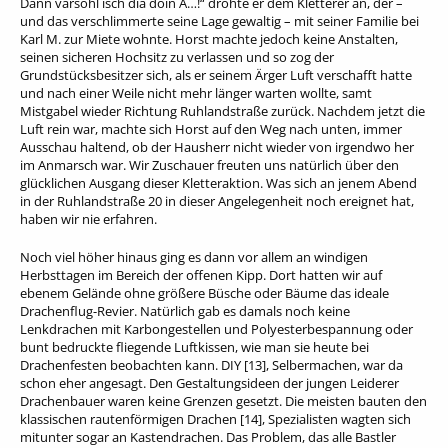
Dånn värsohl isch diä doin A…!“ drohte er dem Kletterer an, der –
und das verschlimmerte seine Lage gewaltig – mit seiner Familie bei
Karl M. zur Miete wohnte. Horst machte jedoch keine Anstalten,
seinen sicheren Hochsitz zu verlassen und so zog der
Grundstücksbesitzer sich, als er seinem Ärger Luft verschafft hatte
und nach einer Weile nicht mehr länger warten wollte, samt
Mistgabel wieder Richtung Ruhlandstraße zurück. Nachdem jetzt die
Luft rein war, machte sich Horst auf den Weg nach unten, immer
Ausschau haltend, ob der Hausherr nicht wieder von irgendwo her
im Anmarsch war. Wir Zuschauer freuten uns natürlich über den
glücklichen Ausgang dieser Kletteraktion. Was sich an jenem Abend
in der Ruhlandstraße 20 in dieser Angelegenheit noch ereignet hat,
haben wir nie erfahren.
Noch viel höher hinaus ging es dann vor allem an windigen
Herbsttagen im Bereich der offenen Kipp. Dort hatten wir auf
ebenem Gelände ohne größere Büsche oder Bäume das ideale
Drachenflug-Revier. Natürlich gab es damals noch keine
Lenkdrachen mit Karbongestellen und Polyesterbespannung oder
bunt bedruckte fliegende Luftkissen, wie man sie heute bei
Drachenfesten beobachten kann. DIY [13], Selbermachen, war da
schon eher angesagt. Den Gestaltungsideen der jungen Leiderer
Drachenbauer waren keine Grenzen gesetzt. Die meisten bauten den
klassischen rautenförmigen Drachen [14], Spezialisten wagten sich
mitunter sogar an Kastendrachen. Das Problem, das alle Bastler