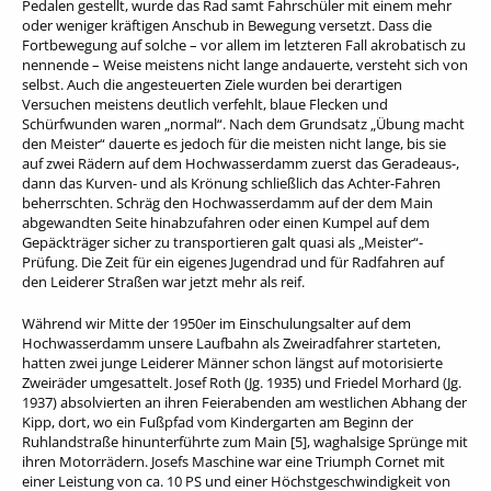
Pedalen gestellt, wurde das Rad samt Fahrschüler mit einem mehr
oder weniger kräftigen Anschub in Bewegung versetzt. Dass die
Fortbewegung auf solche – vor allem im letzteren Fall akrobatisch zu
nennende – Weise meistens nicht lange andauerte, versteht sich von
selbst. Auch die angesteuerten Ziele wurden bei derartigen
Versuchen meistens deutlich verfehlt, blaue Flecken und
Schürfwunden waren „normal“. Nach dem Grundsatz „Übung macht
den Meister“ dauerte es jedoch für die meisten nicht lange, bis sie
auf zwei Rädern auf dem Hochwasserdamm zuerst das Geradeaus-,
dann das Kurven- und als Krönung schließlich das Achter-Fahren
beherrschten. Schräg den Hochwasserdamm auf der dem Main
abgewandten Seite hinabzufahren oder einen Kumpel auf dem
Gepäckträger sicher zu transportieren galt quasi als „Meister“-
Prüfung. Die Zeit für ein eigenes Jugendrad und für Radfahren auf
den Leiderer Straßen war jetzt mehr als reif.
Während wir Mitte der 1950er im Einschulungsalter auf dem
Hochwasserdamm unsere Laufbahn als Zweiradfahrer starteten,
hatten zwei junge Leiderer Männer schon längst auf motorisierte
Zweiräder umgesattelt. Josef Roth (Jg. 1935) und Friedel Morhard (Jg.
1937) absolvierten an ihren Feierabenden am westlichen Abhang der
Kipp, dort, wo ein Fußpfad vom Kindergarten am Beginn der
Ruhlandstraße hinunterführte zum Main [5], waghalsige Sprünge mit
ihren Motorrädern. Josefs Maschine war eine Triumph Cornet mit
einer Leistung von ca. 10 PS und einer Höchstgeschwindigkeit von