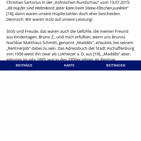
Christian Sartorius in der „Kölnischen Rundschau“ vom 13.07.2015:
„88 Hüpfer sind Weltrekord: Jeder kann beim Steine-Flitschen punkten“
[18], dann waren unsere Hüpferzahlen doch eher bescheiden.
Dennoch: Wir waren stolz auf unsere Leistung!
Stolz und Freude, das waren auch die Gefühle, die meinen Freund
aus Kindertagen, Bruno Z., und mich erfüllten, wenn uns Brunos
Nachbar Matthäus Schmitt, genannt „Maddēs“, erlaubte, bei seinem
„Rentnerjob“ dabei zu sein. Das Adressbuch der Stadt Aschaffenburg
von 1956 weist ihn zwar als Lokheizer a. D. aus [19], „Maddēs“ aber,
geboren im Jahr 1885, war in den 1950er Jahren als Rentner
Fährmann in Leider. Die Geschichte der Leiderer Fähre selbst liegt für
BEITRÄGE
KARTE
BEITRAGEN
den Autor noch etwas im Dunkeln, zeigt doch das Regionalblatt der
Karte des Deutschen Reiches von 1906 [20] im Mainverlauf zwischen
Aschaffenburg und Mainaschaff keinerlei Fähren auf. Die erste
flussabwärts von Aschaffenburg gelegene Fähre, war die in
Mainaschaff, gekennzeichnet als K. F. [21].
Für eine schon vor 1900 bestehende Fährverbindung zwischen
Leider und dem Gegenufer im Bereich der Aschaffenburger
Mörswiese sprechen jedoch zwei Fakten:
• Bei O. Berninger findet sich eine Darstellung der „Schiffsneubauten
und Schiffsreparaturen der Werft Josef Zipprich, Wörth a. Main, in
den Jahren 1891 – 1917“ (Mainschifffahrtsnachrichten.
Mitteilungsblatt Nr. 18 vom Dezember 2000). Hier wird für das Jahr