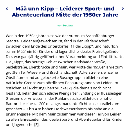
Beitragsnavigation
Mää unn Kipp – Leiderer Sport- und
Vorheriger: Vom Löhergraben zur Löherstraße
Näc
Abenteuerland Mitte der 1950er Jahre
von
PetGra
Wer in den 1950er Jahren, so wie der Autor, im Aschaffenburger
Stadtteil Leider aufgewachsen ist, fand in der Uferlandschaft
zwischen dem Ende des Unterdorfes [1], der „Kipp“, und natürlich
„emm Mää“ ein für Kinder und Jugendliche ideales Freizeitgelände.
Dies war ganzjährig geöffnet, ohne Voranmeldung und Eintrittskarte.
Die „Kipp“, das heutige Gebiet zwischen Karlsbader Straße,
Seidelstraße, Ebertbrücke und Main, war Mitte der 1950er Jahre zum
größten Teil Wiesen- und Brachlandschaft. Ackerstreifen, einzelne
Obstbäume und aufgelockerte Buschgruppen bildeten eine
natürliche Grenze zum nördlichen Bebauungsrand von Leider. Im
östlichen Teil Richtung Ebertbrücke [2], die damals noch nicht
bestand, befanden sich etliche Kleingärten. Entlang der flussseitigen
Grenzen der Anwesen in der Ruhlandstraße bildete eine hohe
Baumreihe eine ca. 200 m lange, markante Sichtachse parallel zum –
geschätzt – 3 bis 4 m hohen Hochwasserdamm bis nahe an die
Brunnengasse. Mit dem Main zusammen war dieser Teil von Leider
zu allen Jahreszeiten das ideale Sport- und Abenteuerland für Kinder
und Jugendliche [3].