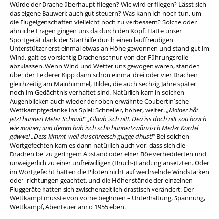
Würde der Drache überhaupt fliegen? Wie wird er fliegen? Lässt sich
das eigene Bauwerk auch gut steuern? Was kann ich noch tun, um
die Flugeigenschaften vielleicht noch zu verbessern? Solche oder
ähnliche Fragen gingen uns da durch den Kopf. Hatte unser
Sportgerät dank der Starthilfe durch einen lauffreudigen
Unterstützer erst einmal etwas an Höhe gewonnen und stand gut im
Wind, galt es vorsichtig Drachenschnur von der Führungsrolle
abzulassen. Wenn Wind und Wetter uns gewogen waren, standen
über der Leiderer Kipp dann schon einmal drei oder vier Drachen
gleichzeitig am Mainhimmel, Bilder, die auch sechzig Jahre später
noch im Gedächtnis verhaftet sind. Natürlich kam in solchen
Augenblicken auch wieder der oben erwähnte Coubertin´sche
Wettkampfgedanke ins Spiel: Schneller, höher, weiter.
„Moiner håt
jetzt hunnert Meter Schnuä!“ „Glaab isch nitt. Deä iss doch nitt sou houch
wie moiner; unn demm håb isch scho hunnertzwånzisch Meder Kordel
gäwwe! „Dess kimmt, weil du schreesch gugge dhust!“
Bei solchen
Wortgefechten kam es dann natürlich auch vor, dass sich die
Drachen bei zu geringem Abstand oder einer Böe verhedderten und
unweigerlich zu einer unfreiwilligen (Bruch-)Landung ansetzten. Oder
im Wortgefecht hatten die Piloten nicht auf wechselnde Windstärken
oder -richtungen geachtet, und die Höhenstände der einzelnen
Fluggeräte hatten sich zwischenzeitlich drastisch verändert. Der
Wettkampf musste von vorne beginnen – Unterhaltung, Spannung,
Wettkampf, Abenteuer anno 1955 eben.