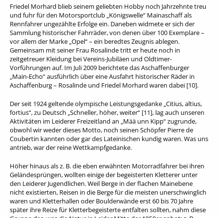
Friedel Morhard blieb seinem geliebten Hobby noch Jahrzehnte treu
und fuhr für den Motorsportclub „Königswelle“ Mainaschaff als
Rennfahrer ungezählte Erfolge ein. Daneben widmete er sich der
Sammlung historischer Fahrräder, von denen über 100 Exemplare –
vor allem der Marke „Opel“ – ein beredtes Zeugnis ablegen.
Gemeinsam mit seiner Frau Rosalinde tritt er heute noch in
zeitgetreuer Kleidung bei Vereins-Jubiläen und Oldtimer-
Vorführungen auf. Im Juli 2009 berichtete das Aschaffenburger
„Main-Echo“ ausführlich über eine Ausfahrt historischer Räder in
Aschaffenburg – Rosalinde und Friedel Morhard waren dabei [10].
Der seit 1924 geltende olympische Leistungsgedanke „Citius, altius,
fortius“, zu Deutsch „Schneller, höher, weiter“ [11], lag auch unseren
Aktivitäten im Leiderer Freizeitland an „Mää unn Kipp“ zugrunde,
obwohl wir weder dieses Motto, noch seinen Schöpfer Pierre de
Coubertin kannten oder gar des Lateinischen kundig waren. Was uns
antrieb, war der reine Wettkampfgedanke.
Höher hinaus als z. B. die eben erwähnten Motorradfahrer bei ihren
Geländesprüngen, wollten einige der begeisterten Kletterer unter
den Leiderer Jugendlichen. Weil Berge in der flachen Mainebene
nicht existierten, Reisen in die Berge für die meisten unerschwinglich
waren und Kletterhallen oder Boulderwände erst 60 bis 70 Jahre
später ihre Reize für Kletterbegeisterte entfalten sollten, nahm diese