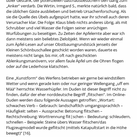
übler Gestank, der potenziellen Gasthausbesuchern den Gang zum
„Anker“ verdarb. Die Wirtin, Irmgard S., merkte natürlich bald, dass
die üblichen Gäste ausblieben und betrieb Ursachenforschung. Als
sie die Quelle des Übels aufgespürt hatte, war ihr schnell auch deren
Verursacher klar. Die Folge: Klaus blieb nichts anderes übrig, als mit
Schrubber und viel Wasser die Folgen seiner anrüchigen
Wurfübungen zu beseitigen. Zu Zeiten der Apfelernte aber war ich
dann meistens sein beliebtes Zielobjekt. Wenn wir wieder einmal
zum Äpfel-Lesen auf unser Obstbaumgrundstück jenseits der
Kleinen Schönbuschallee geschickt worden waren, dauerte es
meistens nicht lange, bis mir, oft nach geschickten
Ablenkungsmanövern, vor allem faule Äpfel um die Ohren flogen
oder auf die Lederhose klatschten.
Eine „Kunstform“ des Werfens betrieben wir gerne bei windstillem
Wetter und wenn gerade kein oder nur geringer Wellengang „uff em
Mää“ herrschte: Wasserhüpfer. Im Duden ist dieser Begriff nicht zu
finden, dafür der eher norddeutsche Begriff „flitschen“. Im Online-
Duden werden dazu folgende Aussagen getroffen: „Wortart:
schwaches Verb – Gebrauch: landschaftlich umgangssprachlich –
Häufigkeit: selten – Aussprache: Betonung flitschen –
Rechtschreibung: Worttrennung flit|schen – Bedeutung: schleudern,
schnellen – Beispiele: Steine übers Wasser flitschen/das
Flugzeugmodell wurde geflitscht (mittels Katapultstart in die Höhe
bewegt)“ [16].