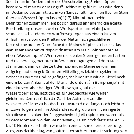
Sucht man im Duden unter der Umschreibung „Steine hüpfen
lassen“ wird man zu dem Begriff „schirken“ geführt. Das wird dann
im Duden so bestimmt: „schirken (landschaftl. für einen flachen Stein
über das Wasser hüpfen lassen)“ [17]. Nimmt man beide
Definitionen zusammen, ergibt sich daraus annähernd die exakte
Beschreibung unserer zweiten Wurfsportart am Main. Ja, mit
schnellen, schleudernden Wurfbewegungen aus einem kurzen
Anlauf heraus von den Kräften der Natur flach geschliffene
Kieselsteine auf der Oberfläche des Maines hüpfen zu lassen, das
war unser anderer Wurfsport drunten am Main. Wir nannten es
eben „Wasserhüpfer“. Wenn wir die idealen Steine gefunden hatten
und die bereits genannten äußeren Bedingungen auf dem Main
stimmten, dann war die Zeit der hüpfenden Steine gekommen:
Aufgelegt auf den gekrümmten Mittelfinger, leicht eingeklemmt
zwischen Daumen und Zeigefinger, schleuderten wir die Kiesel nach
einem kurzen Anlauf auf der Uferlände unten „åm Bumphaisje“ mit
einer kurzen, aber heftigen Wurfbewegung auf die
Wasseroberfläche. Jetzt galt es, für Beobachter wie Werfer
gleichermaßen, natürlich die Zahl der Aufsetzer auf die
Wasseroberfläche zu beobachten. Waren die anfangs noch leichter
mitzuverfolgen, weil ihre Abstände recht groß waren, verringerten
sich diese mit sinkender Fluggeschwindigkeit rapide und waren bis
zu dem Moment, wo der Stein versank, kaum noch festzustellen. 5
bis 10 Hüpfer zu schaffen war schon eine ansprechende Leistung.
Alles, was darüber lag, war „spitze“. Betrachtet man die Meldung von