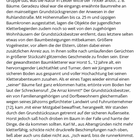
Gruppe das, was die Natur in Leider Mitte der 1950er anbot: z. B.
Bäume. Geradezu ideal war die eingangs erwähnte Baumreihe an
den mainseitigen Grundstücksgrenzen der Anwesen in der
Ruhlandstraße. Mit Höhenmaßen bis ca. 25 m und üppigen
Baumkronen ausgestattet, lagen die Objekte der jugendlichen
Kletterbegierden zudem noch so weit von den zugehörigen
Wohnhäusern der Grundstücksbesitzer entfernt, dass letztere selten
etwas von den Baumbesteigungen mitbekamen. Größere
Vogelnester, vor allem die der Elstern, übten dabei einen
zusätzlichen Anreiz aus. In ihnen sollte nach umlaufenden Gerüchten
in größerer Stückzahl glitzerndes Geschmeide zu finden sein. Einer
der gewandtesten Baumkletterer war Horst S., 12 Jahre alt, ein
hervorragender Leichtathlet und Turner, dem wir Jüngere vom
sicheren Boden aus gespannt und voller Hochachtung bei seinen
Kletterabenteuern zusahen. Als er eines Tages wieder einmal einen
„seiner“ Bäume fast ganz erklommen hatte, ertönte vom Boden her
laut der Schreckensruf: „De Arraz kimmt!“ Der Grundstücksbesitzer,
ein von Familienangehörigen und Dorfbewohnern gleichermaßen
wegen seines Jähzorns gefürchteter Landwirt und Fuhrunternehmer
[12], kam ,mit einer Mistgabel bewaffnet, herangeeilt. Wir standen
durch den Grundstückszaun getrennt auf der sicheren Außenseite.
Horst jedoch saß hoch droben im Baum in der Falle und harrte der
Dinge, die da kommen sollten. Karl M., aus Altersgründen nicht mehr
kletterfähig, schickte nicht druckreife Beschimpfungen nach oben,
ließ aber auch uns dabei nicht aus. „Isch ward, biss de runnerkimmst.