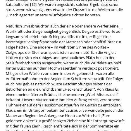
katapultieren [15]. Wir waren angesichts solcher Ergebnisse schon
stolz, wenn wir wenigstens etwa in der Flussmitte die Wellen um die
„Einschlagsorte“ unserer Wurfobjekte sichten konnten.
Natürlich „missbrauchte“ auch der eine oder andere Werfer seine
Wurfkraft oder Zielgenauigkeit gelegentlich. Da gab es Zielwürfe auf
langsam vorbeiziehende Schleppschiffe, die in der Regel eine
berechtigte Schimpfkanonade der Matrosen oder Schiffsführer zur
Folge hatten. Eine andere – im wahrsten Sinne des Wortes –
Zielgruppe der Steinwurfspezialisten waren natürlich die Angler.
Hatten die sich ein ruhiges und beschauliches Plätzchen an den
Steiluferabschnitten ausgesucht, waren auch die Wurfakteure bald
hinter Büschen auf dem Hochwasserdamm verdeckt positioniert.
Mit gezielten Würfen von oben in den Angelbereich, waren alle
Anfüttermaßnahmen der Angler zum Scheitern verurteilt. Die Folge:
Auch hier gab es natürlich wüste Beschimpfungen seitens der
Betroffenen an die unsichtbaren „Heckenschützen“. Von Klaus G.,
einem meiner älteren Brüder, ist eine anderer „Wurf-Missbrauch“
bekannt. Unsere Mutter hatte ihm den Auftrag erteilt, verdorbene
Hühnereier auf dem Hauskomposthaufen im Garten zu entsorgen.
Klaus, ein im Unterdorf bekannter Lausbub, verwandelte jedoch die
Mauer am Beginn der Ankergasse hinab zur Wirtschaft „Zum
goldenen Anker“ zur großflächigen Zielscheibe für Entsorgungswürfe
mit den faulen Eiern. Rasch entfaltete sich in der Sommerhitze ein