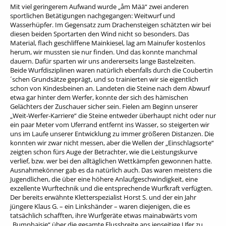
Mit viel geringerem Aufwand wurde „åm Mää“ zwei anderen
sportlichen Betätigungen nachgegangen: Weitwurf und
Wasserhüpfer. Im Gegensatz zum Drachensteigen schätzten wir bei
diesen beiden Sportarten den Wind nicht so besonders. Das
Material, flach geschliffene Mainkiesel, lag am Mainufer kostenlos
herum, wir mussten sie nur finden. Und das konnte manchmal
dauern. Dafür sparten wir uns andererseits lange Bastelzeiten.
Beide Wurfdisziplinen waren natürlich ebenfalls durch die Coubertin
´schen Grundsätze geprägt, und so trainierten wir sie eigentlich
schon von Kindesbeinen an. Landeten die Steine nach dem Abwurf
etwa gar hinter dem Werfer, konnte der sich des hämischen
Gelächters der Zuschauer sicher sein. Fielen am Beginn unserer
„Weit-Werfer-Karriere“ die Steine entweder überhaupt nicht oder nur
ein paar Meter vom Uferrand entfernt ins Wasser, so steigerten wir
uns im Laufe unserer Entwicklung zu immer größeren Distanzen. Die
konnten wir zwar nicht messen, aber die Wellen der „Einschlagsorte“
zeigten schon fürs Auge der Betrachter, wie die Leistungskurve
verlief, bzw. wer bei den alltäglichen Wettkämpfen gewonnen hatte.
Ausnahmekönner gab es da natürlich auch. Das waren meistens die
Jugendlichen, die über eine höhere Anlaufgeschwindigkeit, eine
exzellente Wurftechnik und die entsprechende Wurfkraft verfügten.
Der bereits erwähnte Kletterspezialist Horst S. und der ein Jahr
jüngere Klaus G. – ein Linkshänder – waren diejenigen, die es
tatsächlich schafften, ihre Wurfgeräte etwas mainabwärts vom
„Bumphaisje“ über die gesamte Flussbreite ans jenseitige Ufer zu