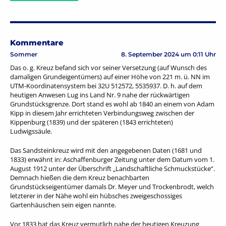
Kommentare
Sommer
8. September 2024 um 0:11 Uhr
Das o. g. Kreuz befand sich vor seiner Versetzung (auf Wunsch des
damaligen Grundeigentümers) auf einer Höhe von 221 m. ü. NN im
UTM-Koordinatensystem bei 32U 512572, 5535937. D. h. auf dem
heutigen Anwesen Lug ins Land Nr. 9 nahe der rückwärtigen
Grundstücksgrenze. Dort stand es wohl ab 1840 an einem von Adam
Kipp in diesem Jahr errichteten Verbindungsweg zwischen der
Kippenburg (1839) und der späteren (1843 errichteten)
Ludwigssäule.
Das Sandsteinkreuz wird mit den angegebenen Daten (1681 und
1833) erwähnt in: Aschaffenburger Zeitung unter dem Datum vom 1.
August 1912 unter der Überschrift „Landschaftliche Schmuckstücke“.
Demnach hießen die dem Kreuz benachbarten
Grundstückseigentümer damals Dr. Meyer und Trockenbrodt, welch
letzterer in der Nähe wohl ein hübsches zweigeschossiges
Gartenhäuschen sein eigen nannte.
Vor 1833 hat das Kreuz vermutlich nahe der heutigen Kreuzung