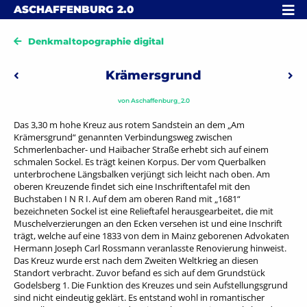
Skip to content
MENÜ
ASCHAFFENBURG
2.0
Denkmaltopographie digital
Beitragsnavigation
Krämersgrund
Vorheriger: Lamprechtstraße
Näc
von
Aschaffenburg_2.0
Das 3,30 m hohe Kreuz aus rotem Sandstein an dem „Am
Krämersgrund“ genannten Verbindungsweg zwischen
Schmerlenbacher- und Haibacher Straße erhebt sich auf einem
schmalen Sockel. Es trägt keinen Korpus. Der vom Querbalken
unterbrochene Längsbalken verjüngt sich leicht nach oben. Am
oberen Kreuzende findet sich eine Inschriftentafel mit den
Buchstaben I N R I. Auf dem am oberen Rand mit „1681“
bezeichneten Sockel ist eine Relieftafel herausgearbeitet, die mit
Muschelverzierungen an den Ecken versehen ist und eine Inschrift
trägt, welche auf eine 1833 von dem in Mainz geborenen Advokaten
Hermann Joseph Carl Rossmann veranlasste Renovierung hinweist.
Das Kreuz wurde erst nach dem Zweiten Weltkrieg an diesen
Standort verbracht. Zuvor befand es sich auf dem Grundstück
Godelsberg 1. Die Funktion des Kreuzes und sein Aufstellungsgrund
sind nicht eindeutig geklärt. Es entstand wohl in romantischer