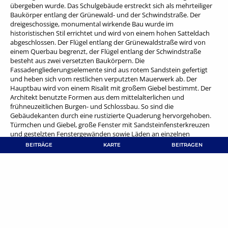
übergeben wurde. Das Schulgebäude erstreckt sich als mehrteiliger
Baukörper entlang der Grünewald- und der Schwindstraße. Der
dreigeschossige, monumental wirkende Bau wurde im
historistischen Stil errichtet und wird von einem hohen Satteldach
abgeschlossen. Der Flügel entlang der Grünewaldstraße wird von
einem Querbau begrenzt, der Flügel entlang der Schwindstraße
besteht aus zwei versetzten Baukörpern. Die
Fassadengliederungselemente sind aus rotem Sandstein gefertigt
und heben sich vom restlichen verputzten Mauerwerk ab. Der
Hauptbau wird von einem Risalit mit großem Giebel bestimmt. Der
Architekt benutzte Formen aus dem mittelalterlichen und
frühneuzeitlichen Burgen- und Schlossbau. So sind die
Gebäudekanten durch eine rustizierte Quaderung hervorgehoben.
Türmchen und Giebel, große Fenster mit Sandsteinfensterkreuzen
und gestelzten Fenstergewänden sowie Läden an einzelnen
Fenstern des Erdgeschosses verleihen dem Schulgebäude einen fast
BEITRÄGE
KARTE
BEITRAGEN
wehrhaften Charakter. Die Fenster des 1. Obergeschosses sind
seitlich skulptural mit heiligen Frauen und Kaiserinnen gestaltet. Die
Fassadengestaltung entspricht damit der Vorliebe der Baumeister
des Historismus den Bauzweck nicht nur stilistisch, sondern auch
durch figürlichen Schmuck thematisch zu unterstreichen. Im Zweiten
Weltkrieg wurden durch einen schweren Luftangriff das Dach des
Gebäudes sowie Fenster, Türen und Innenräume stark beschädigt.
Grünewaldstraße 19