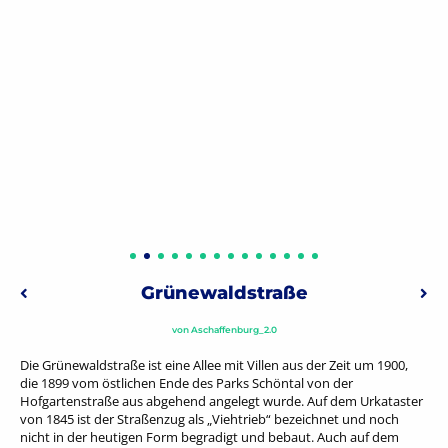
Beitragsnavigation
Grünewaldstraße
Vorheriger: Güterberg – Altstadtfriedhof
Näc
von
Aschaffenburg_2.0
Die Grünewaldstraße ist eine Allee mit Villen aus der Zeit um 1900,
die 1899 vom östlichen Ende des Parks Schöntal von der
Hofgartenstraße aus abgehend angelegt wurde. Auf dem Urkataster
von 1845 ist der Straßenzug als „Viehtrieb“ bezeichnet und noch
nicht in der heutigen Form begradigt und bebaut. Auch auf dem