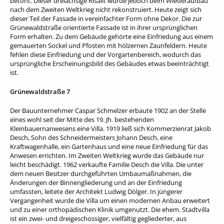
betont. Dieser dreiachsige Risalit wurde jedoch beim Wiederaufbau
nach dem Zweiten Weltkrieg nicht rekonstruiert. Heute zeigt sich
dieser Teil der Fassade in vereinfachter Form ohne Dekor. Die zur
Grünewaldstraße orientierte Fassade ist in ihrer ursprünglichen
Form erhalten. Zu dem Gebäude gehörte eine Einfriedung aus einem
gemauerten Sockel und Pfosten mit hölzernen Zaunfeldern. Heute
fehlen diese Einfriedung und der Vorgartenbereich, wodurch das
ursprüngliche Erscheinungsbild des Gebäudes etwas beeinträchtigt
ist.
Grünewaldstraße 7
Der Bauunternehmer Caspar Schmelzer erbaute 1902 an der Stelle
eines wohl seit der Mitte des 19. Jh. bestehenden
Kleinbauernanwesens eine Villa. 1919 ließ sich Kommerzienrat Jakob
Desch, Sohn des Schneidermeisters Johann Desch, eine
Kraftwagenhalle, ein Gartenhaus und eine neue Einfriedung für das
Anwesen errichten. Im Zweiten Weltkrieg wurde das Gebäude nur
leicht beschädigt. 1962 verkaufte Familie Desch die Villa. Die unter
dem neuen Besitzer durchgeführten Umbaumaßnahmen, die
Änderungen der Binnengliederung und an der Einfriedung
umfassten, leitete der Architekt Ludwig Dölger. In jüngerer
Vergangenheit wurde die Villa um einen modernen Anbau erweitert
und zu einer orthopädischen Klinik umgenutzt. Die ehem. Stadtvilla
ist ein zwei- und dreigeschossiger, vielfältig gegliederter, aus