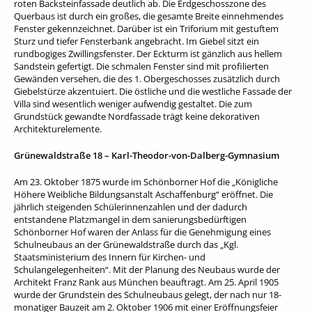
roten Backsteinfassade deutlich ab. Die Erdgeschosszone des
Querbaus ist durch ein großes, die gesamte Breite einnehmendes
Fenster gekennzeichnet. Darüber ist ein Triforium mit gestuftem
Sturz und tiefer Fensterbank angebracht. Im Giebel sitzt ein
rundbogiges Zwillingsfenster. Der Eckturm ist gänzlich aus hellem
Sandstein gefertigt. Die schmalen Fenster sind mit profilierten
Gewänden versehen, die des 1. Obergeschosses zusätzlich durch
Giebelstürze akzentuiert. Die östliche und die westliche Fassade der
Villa sind wesentlich weniger aufwendig gestaltet. Die zum
Grundstück gewandte Nordfassade trägt keine dekorativen
Architekturelemente.
Grünewaldstraße 18 – Karl-Theodor-von-Dalberg-Gymnasium
Am 23. Oktober 1875 wurde im Schönborner Hof die „Königliche
Höhere Weibliche Bildungsanstalt Aschaffenburg“ eröffnet. Die
jährlich steigenden Schülerinnenzahlen und der dadurch
entstandene Platzmangel in dem sanierungsbedürftigen
Schönborner Hof waren der Anlass für die Genehmigung eines
Schulneubaus an der Grünewaldstraße durch das „Kgl.
Staatsministerium des Innern für Kirchen- und
Schulangelegenheiten“. Mit der Planung des Neubaus wurde der
Architekt Franz Rank aus München beauftragt. Am 25. April 1905
wurde der Grundstein des Schulneubaus gelegt, der nach nur 18-
monatiger Bauzeit am 2. Oktober 1906 mit einer Eröffnungsfeier