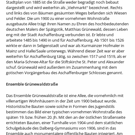
Stadtplan von 1885 ist die Straße weder begradigt noch bebaut
dargestellt und wird weiterhin als „Viehmarkt“ bezeichnet. Rechts
und links des von Bäumen gesäumten Weges befanden sich Wiesen
und Felder. Die um 1900 zu einer vornehmen Wohnstraße
ausgebaute Allee trägt ihren Namen zu Ehren des hochbedeutenden
deutschen Malers der Spätgotik, Matthias Grünewald, dessen Leben
eng mit der Stadt Aschaffenburg verbunden ist. Er lebte und
arbeitete 1485 bis 1490 in und für Aschaffenburg. Ab 1501 bis 1526
wirkte er dann in Seligenstadt und war als Kurmainzer Hofmaler in
Mainz und Halle/Saale unterwegs. Während dieser Zeit war er aber
weiterhin für Aschaffenburg tätig, so zwischen 1517 und 1519, als er
den Maria-Schnee-Altar für die Stiftskirche St. Peter und Alexander
schuf. Grünewald wird außerdem im Zusammenhang mit dem
gotischen Vorgängerbau des Aschaffenburger Schlosses genannt.
Ensemble Grünewaldstraße
Das Ensemble Grünewaldstraße ist eine Allee, die vornehmlich mit
villenartigen Wohnhäusern in der Zeit um 1900 bebaut wurde.
Historistische Bauten sowie solche in Formen des Jugendstils
bestimmen das Bild einer typischen vornehmen Wohnstraße des
späten 19. bzw. frühen 20. Jh. Mit den an der östlichen Straßenseite
errichteten Bauten, einer Turnhalle von 1904 und dem stattlichen
Schulgebäude des Dalberg-Gymnasiums von 1906, sind in das
Ensemble auch monumentalere öffentliche Bauten integriert. Am