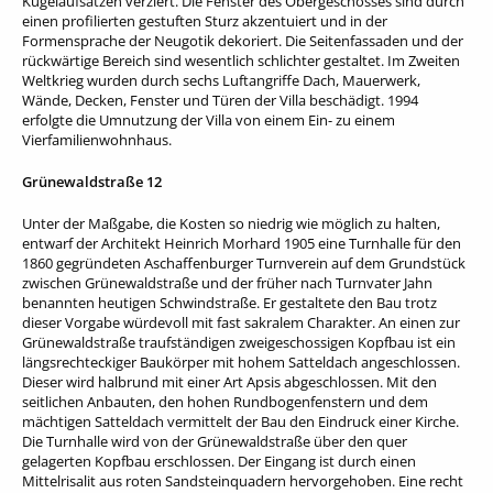
Kugelaufsätzen verziert. Die Fenster des Obergeschosses sind durch
einen profilierten gestuften Sturz akzentuiert und in der
Formensprache der Neugotik dekoriert. Die Seitenfassaden und der
rückwärtige Bereich sind wesentlich schlichter gestaltet. Im Zweiten
Weltkrieg wurden durch sechs Luftangriffe Dach, Mauerwerk,
Wände, Decken, Fenster und Türen der Villa beschädigt. 1994
erfolgte die Umnutzung der Villa von einem Ein- zu einem
Vierfamilienwohnhaus.
Grünewaldstraße 12
Unter der Maßgabe, die Kosten so niedrig wie möglich zu halten,
entwarf der Architekt Heinrich Morhard 1905 eine Turnhalle für den
1860 gegründeten Aschaffenburger Turnverein auf dem Grundstück
zwischen Grünewaldstraße und der früher nach Turnvater Jahn
benannten heutigen Schwindstraße. Er gestaltete den Bau trotz
dieser Vorgabe würdevoll mit fast sakralem Charakter. An einen zur
Grünewaldstraße traufständigen zweigeschossigen Kopfbau ist ein
längsrechteckiger Baukörper mit hohem Satteldach angeschlossen.
Dieser wird halbrund mit einer Art Apsis abgeschlossen. Mit den
seitlichen Anbauten, den hohen Rundbogenfenstern und dem
mächtigen Satteldach vermittelt der Bau den Eindruck einer Kirche.
Die Turnhalle wird von der Grünewaldstraße über den quer
gelagerten Kopfbau erschlossen. Der Eingang ist durch einen
Mittelrisalit aus roten Sandsteinquadern hervorgehoben. Eine recht