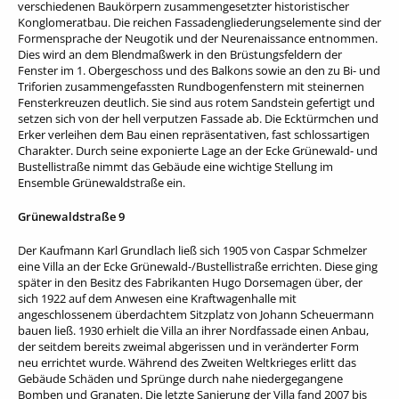
verschiedenen Baukörpern zusammengesetzter historistischer
Konglomeratbau. Die reichen Fassadengliederungselemente sind der
Formensprache der Neugotik und der Neurenaissance entnommen.
Dies wird an dem Blendmaßwerk in den Brüstungsfeldern der
Fenster im 1. Obergeschoss und des Balkons sowie an den zu Bi- und
Triforien zusammengefassten Rundbogenfenstern mit steinernen
Fensterkreuzen deutlich. Sie sind aus rotem Sandstein gefertigt und
setzen sich von der hell verputzen Fassade ab. Die Ecktürmchen und
Erker verleihen dem Bau einen repräsentativen, fast schlossartigen
Charakter. Durch seine exponierte Lage an der Ecke Grünewald- und
Bustellistraße nimmt das Gebäude eine wichtige Stellung im
Ensemble Grünewaldstraße ein.
Grünewaldstraße 9
Der Kaufmann Karl Grundlach ließ sich 1905 von Caspar Schmelzer
eine Villa an der Ecke Grünewald-/Bustellistraße errichten. Diese ging
später in den Besitz des Fabrikanten Hugo Dorsemagen über, der
sich 1922 auf dem Anwesen eine Kraftwagenhalle mit
angeschlossenem überdachtem Sitzplatz von Johann Scheuermann
bauen ließ. 1930 erhielt die Villa an ihrer Nordfassade einen Anbau,
der seitdem bereits zweimal abgerissen und in veränderter Form
neu errichtet wurde. Während des Zweiten Weltkrieges erlitt das
Gebäude Schäden und Sprünge durch nahe niedergegangene
Bomben und Granaten. Die letzte Sanierung der Villa fand 2007 bis