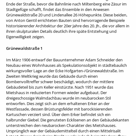
Ende der Straße, bevor die Bahnlinie nach Miltenberg eine Zäsur im
Stadtgefüge schafft, findet das Ensemble in den Anwesen
Grünewaldstraße 20 und Lindenallee 26 Höhepunkte. Diese beiden,
von Anton Gentil errichteten Bauten sind hervorragende Beispiele
historisierender Architektur der 20er Jahre des 20. Jh., die vor allem in
ihren skulpturalen Details deutlich ihre späte Entstehung und
Eigenwilligkeit zeigen.
Grünewaldstraße 1
Im März 1906 entwarf der Bauunternehmer Adam Schneider den
Neubau eines Wohnhauses als Spekulationsobjekt in städtebaulich
wirkungsvoller Lage an der Ecke Hofgarten-/Grünewaldstraße. Im
Zweiten Weltkrieg wurde das Gebäude durch einen
Bombenvolltreffer schwer beschädigt, wodurch der mittlere
Gebäudeteil bis zum Keller einstürzte. Nach 1951 wurde das
Mietshaus in reduzierten Formen wieder aufgebaut. Der
dreigeschossige Walmdachbau wurde im neubarocken Stil
entworfen. Dies zeigt sich an dem erhaltenen Erker an der
Westfassade, dessen Brüstungsfelder mit barockisierenden
Kartuschen verziert sind. Über dem Erker befindet sich ein
halbrunder Giebel. Die genuteten Ecklisenen an den Gebäudekanten
unterstreichen den neubarocken Charakter des Mietshauses.
Ursprünglich war der Gebäudemittelteil durch einen Mittelrisalit