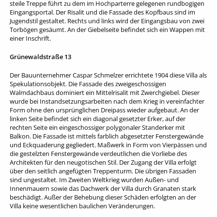
steile Treppe führt zu dem im Hochparterre gelegenen rundbogigen
Eingangsportal. Der Risalit und die Fassade des Kopfbaus sind im
Jugendstil gestaltet. Rechts und links wird der Eingangsbau von zwei
Torbögen gesäumt. An der Giebelseite befindet sich ein Wappen mit
einer Inschrift.
Grünewaldstraße 13
Der Bauunternehmer Caspar Schmelzer errichtete 1904 diese Villa als
Spekulationsobjekt. Die Fassade des zweigeschossigen
Walmdachbaus dominiert ein Mittelrisalit mit Zwerchgiebel. Dieser
wurde bei Instandsetzungsarbeiten nach dem Krieg in vereinfachter
Form ohne den ursprünglichen Dreipass wieder aufgebaut. An der
linken Seite befindet sich ein diagonal gesetzter Erker, auf der
rechten Seite ein eingeschossiger polygonaler Standerker mit
Balkon. Die Fassade ist mittels farblich abgesetzter Fenstergewände
und Eckquaderung gegliedert. Maßwerk in Form von Vierpässen und
die gestelzten Fenstergewände verdeutlichen die Vorliebe des
Architekten für den neugotischen Stil. Der Zugang der Villa erfolgt
über den seitlich angefügten Treppenturm. Die übrigen Fassaden
sind ungestaltet. Im Zweiten Weltkrieg wurden Außen- und
Innenmauern sowie das Dachwerk der Villa durch Granaten stark
beschädigt. Außer der Behebung dieser Schäden erfolgten an der
Villa keine wesentlichen baulichen Veränderungen.