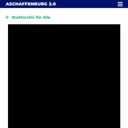
Skip to content
MENÜ
ASCHAFFENBURG
2.0
Stadtarchiv für Alle