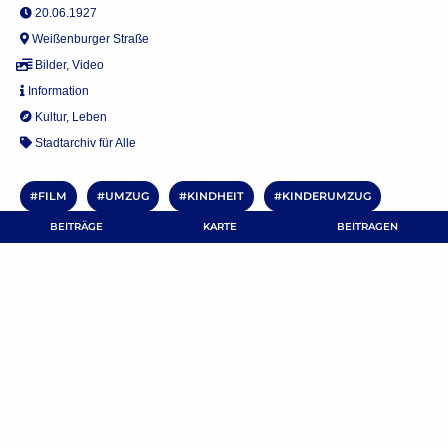
20.06.1927
Weißenburger Straße
Bilder
,
Video
Information
Kultur
,
Leben
Stadtarchiv für Alle
FILM
UMZUG
KINDHEIT
KINDERUMZUG
BEITRÄGE
KARTE
BEITRAGEN
KINDERFEST
BEITRAG TEILEN
Kommentar verfassen