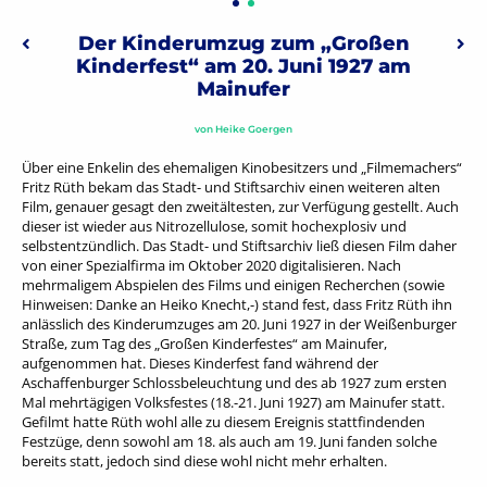
Beitragsnavigation
Der Kinderumzug zum „Großen
Vorheriger: „Aschaffenburg im Zeitalter der Extreme“: Ein Ge
Näc
Kinderfest“ am 20. Juni 1927 am
Mainufer
von
Heike Goergen
Über eine Enkelin des ehemaligen Kinobesitzers und „Filmemachers“
Fritz Rüth bekam das Stadt- und Stiftsarchiv einen weiteren alten
Film, genauer gesagt den zweitältesten, zur Verfügung gestellt. Auch
dieser ist wieder aus Nitrozellulose, somit hochexplosiv und
selbstentzündlich. Das Stadt- und Stiftsarchiv ließ diesen Film daher
von einer Spezialfirma im Oktober 2020 digitalisieren. Nach
mehrmaligem Abspielen des Films und einigen Recherchen (sowie
Hinweisen: Danke an Heiko Knecht,-) stand fest, dass Fritz Rüth ihn
anlässlich des Kinderumzuges am 20. Juni 1927 in der Weißenburger
Straße, zum Tag des „Großen Kinderfestes“ am Mainufer,
aufgenommen hat. Dieses Kinderfest fand während der
Aschaffenburger Schlossbeleuchtung und des ab 1927 zum ersten
Mal mehrtägigen Volksfestes (18.-21. Juni 1927) am Mainufer statt.
Gefilmt hatte Rüth wohl alle zu diesem Ereignis stattfindenden
Festzüge, denn sowohl am 18. als auch am 19. Juni fanden solche
bereits statt, jedoch sind diese wohl nicht mehr erhalten.