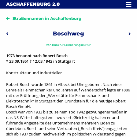
Skip to content
MENÜ
ASCHAFFENBURG
2.0
Straßennamen in Aschaffenburg
Beitragsnavigation
Boschweg
Vorheriger: Brahmsweg
Näc
von
Büro für Erinnerungskultur
1973 benannt nach Robert Bosch
* 23.09.1861 † 12.03.1942 in Stuttgart
Konstrukteur und Industrieller
Robert Bosch wurde 1861 in Albeck bei Ulm geboren. Nach einer
Lehre als Feinmechaniker und Jahren auf Wanderschaft legte er 1886
mit der Eröffnung der „Werkstätte für Feinmechanik und
Elektrotechnik“ in Stuttgart den Grundstein für die heutige Robert
Bosch GmbH.
Bosch war von 1933 bis zu seinem Tod 1942 gezwungenermaßen in
das NS-Wirtschaftssystem involviert. Gleichzeitig halfen er und
führende Angestellte des Unternehmens mehreren Juden zu
überleben. Bosch und seine Vertrauten („Bosch-Kreis“) engagierten
sich ab 1937 zudem nachweislich im politischen Widerstand gegen