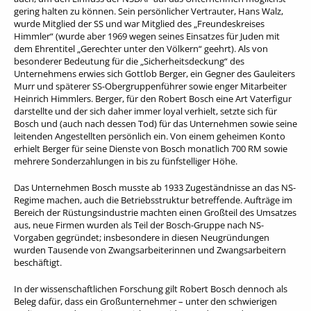
gering halten zu können. Sein persönlicher Vertrauter, Hans Walz,
wurde Mitglied der SS und war Mitglied des „Freundeskreises
Himmler“ (wurde aber 1969 wegen seines Einsatzes für Juden mit
dem Ehrentitel „Gerechter unter den Völkern“ geehrt). Als von
besonderer Bedeutung für die „Sicherheitsdeckung“ des
Unternehmens erwies sich Gottlob Berger, ein Gegner des Gauleiters
Murr und späterer SS-Obergruppenführer sowie enger Mitarbeiter
Heinrich Himmlers. Berger, für den Robert Bosch eine Art Vaterfigur
darstellte und der sich daher immer loyal verhielt, setzte sich für
Bosch und (auch nach dessen Tod) für das Unternehmen sowie seine
leitenden Angestellten persönlich ein. Von einem geheimen Konto
erhielt Berger für seine Dienste von Bosch monatlich 700 RM sowie
mehrere Sonderzahlungen in bis zu fünfstelliger Höhe.
Das Unternehmen Bosch musste ab 1933 Zugeständnisse an das NS-
Regime machen, auch die Betriebsstruktur betreffende. Aufträge im
Bereich der Rüstungsindustrie machten einen Großteil des Umsatzes
aus, neue Firmen wurden als Teil der Bosch-Gruppe nach NS-
Vorgaben gegründet; insbesondere in diesen Neugründungen
wurden Tausende von Zwangsarbeiterinnen und Zwangsarbeitern
beschäftigt.
In der wissenschaftlichen Forschung gilt Robert Bosch dennoch als
Beleg dafür, dass ein Großunternehmer – unter den schwierigen