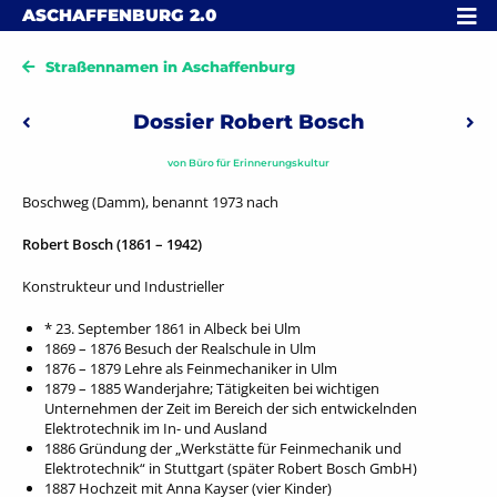
Skip to content
MENÜ
ASCHAFFENBURG
2.0
Straßennamen in Aschaffenburg
Beitragsnavigation
Dossier Robert Bosch
Vorheriger: Dossier Friedrich von Bodelschwingh
Näch
von
Büro für Erinnerungskultur
Boschweg (Damm), benannt 1973 nach
Robert Bosch (1861 – 1942)
Konstrukteur und Industrieller
* 23. September 1861 in Albeck bei Ulm
1869 – 1876 Besuch der Realschule in Ulm
1876 – 1879 Lehre als Feinmechaniker in Ulm
1879 – 1885 Wanderjahre; Tätigkeiten bei wichtigen
Unternehmen der Zeit im Bereich der sich entwickelnden
Elektrotechnik im In- und Ausland
1886 Gründung der „Werkstätte für Feinmechanik und
Elektrotechnik“ in Stuttgart (später Robert Bosch GmbH)
1887 Hochzeit mit Anna Kayser (vier Kinder)