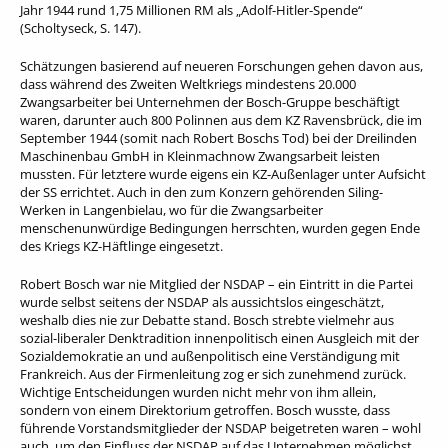
Jahr 1944 rund 1,75 Millionen RM als „Adolf-Hitler-Spende“
(Scholtyseck, S. 147).
Schätzungen basierend auf neueren Forschungen gehen davon aus,
dass während des Zweiten Weltkriegs mindestens 20.000
Zwangsarbeiter bei Unternehmen der Bosch-Gruppe beschäftigt
waren, darunter auch 800 Polinnen aus dem KZ Ravensbrück, die im
September 1944 (somit nach Robert Boschs Tod) bei der Dreilinden
Maschinenbau GmbH in Kleinmachnow Zwangsarbeit leisten
mussten. Für letztere wurde eigens ein KZ-Außenlager unter Aufsicht
der SS errichtet. Auch in den zum Konzern gehörenden Siling-
Werken in Langenbielau, wo für die Zwangsarbeiter
menschenunwürdige Bedingungen herrschten, wurden gegen Ende
des Kriegs KZ-Häftlinge eingesetzt.
Robert Bosch war nie Mitglied der NSDAP – ein Eintritt in die Partei
wurde selbst seitens der NSDAP als aussichtslos eingeschätzt,
weshalb dies nie zur Debatte stand. Bosch strebte vielmehr aus
sozial-liberaler Denktradition innenpolitisch einen Ausgleich mit der
Sozialdemokratie an und außenpolitisch eine Verständigung mit
Frankreich. Aus der Firmenleitung zog er sich zunehmend zurück.
Wichtige Entscheidungen wurden nicht mehr von ihm allein,
sondern von einem Direktorium getroffen. Bosch wusste, dass
führende Vorstandsmitglieder der NSDAP beigetreten waren – wohl
auch, um den Einfluss der NSDAP auf das Unternehmen möglichst