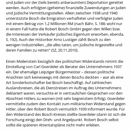
und Juden vor der (teils bereits anberaumten) Deportation gerettet
werden. Auch erfolgten (geheime) finanzielle Zuwendungen an Juden
und jüdische Vermittlungsstellen. Allein zwischen 1938 und 1940
unterstützte Bosch die Emigration verhafteter und verfolgter Juden
mit einem Betrag von 1,2 Millionen RM (nach Bähr, S. 188; wohl nur
in einem Fall hatte die Robert Bosch GmbH gegen den Willen bzw.
die Interessen der Verkäufer jüdisches Eigentum erworben, ebenda,
S. 192). Auch der Historiker Arno Lustiger zählt Bosch zu den
wenigen Industriellen, „die alles taten, um jüdische Angestellte und
deren Familien zu retten“ (SZ, 20.11.2010).
Einen Meilenstein bezüglich des politischen Widerstands nimmt die
Einstellung von Carl Goerdeler als Berater des Unternehmens 1937
ein. Der ehemalige Leipziger Bürgermeister – dessen politische
Ansichten sich keineswegs mit denen Boschs deckten – war als eine
Art Sonderbotschafter bei Bosch beschäftigt. Auf zahlreichen
Auslandsreisen, die als Dienstreisen im Auftrag des Unternehmens
deklariert waren, versuchte er in vertraulichen Gesprächen vor den
Absichten Hitlers zu warnen (mit sehr begrenztem Erfolg). Goerdeler
vermittelte zudem den Kontakt zum militärischen Widerstand gegen
Hitler, über den Robert Bosch vermutlich 1939 informiert wurde. Für
den Widerstand des Bosch-Kreises stellte Goerdeler (darin ist sich die
Forschung einig) den Dreh- und Angelpunkt. Robert Bosch selbst
sollte die späteren Attentatspläne nicht mehr erleben.