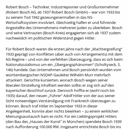
Robert Bosch – Techniker, Industriepionier und Großunternehmer
(Robert Bosch AG, ab 1937 Robert Bosch GmbH) – war von 1933 bis
zu seinem Tod 1942 gezwungenermaßen in das NS-
Wirtschaftssystem involviert. Gleichzeitig halfen er und führende
Angestellte des Unternehmens mehreren Juden zu überleben. Bosch
und seine Vertrauten (Bosch-Kreis) engagierten sich ab 1937 zudem
nachweislich im politischen Widerstand gegen Hitler.
Für Robert Bosch waren die ersten Jahre nach der „Machtergreifung“
1933 geprägt von Konflikten (aber auch von Arrangements) mit dem
NS-Regime – und von der verfehlten Überzeugung, dass es sich beim
Nationalsozialismus um ein „Übergangsphänomen“ (Scholtyseck, S.
146) handele. Das Unternehmen und Bosch persönlich wurden vom
württembergischen NSDAP-Gauleiter Wilhelm Murr mehrfach
attackiert. Gerüchte kursierten, wonach Bosch wegen seiner
liberalen Einstellung inhaftiert werden sollte; er zog sich auf den
bayerischen Boschhof zurück. Dennoch hoffte er (wohl noch bis
1935) darauf, den neuen „Führer“ Adolf Hitler von der aus seiner
Sicht notwendigen Verständigung mit Frankreich überzeugen zu
können. Bosch traf Hitler im September 1933 in dieser
Angelegenheit, konnte aber nichts bewirken – zu einem wirklichen
Meinungsaustausch kam es nicht. Für ein Lieblingsprojekt Hitlers
(den Bau des „Hauses der Kunst“ in München) spendete Bosch 1939
nach Aufforderung 100.000 RM. Insgesamt entrichtete Bosch bis ins