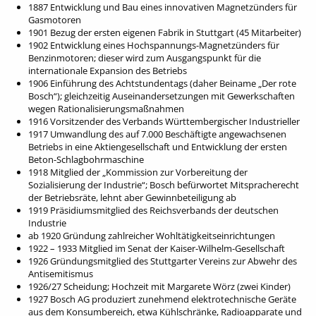
1887 Entwicklung und Bau eines innovativen Magnetzünders für
Gasmotoren
1901 Bezug der ersten eigenen Fabrik in Stuttgart (45 Mitarbeiter)
1902 Entwicklung eines Hochspannungs-Magnetzünders für
Benzinmotoren; dieser wird zum Ausgangspunkt für die
internationale Expansion des Betriebs
1906 Einführung des Achtstundentags (daher Beiname „Der rote
Bosch“); gleichzeitig Auseinandersetzungen mit Gewerkschaften
wegen Rationalisierungsmaßnahmen
1916 Vorsitzender des Verbands Württembergischer Industrieller
1917 Umwandlung des auf 7.000 Beschäftigte angewachsenen
Betriebs in eine Aktiengesellschaft und Entwicklung der ersten
Beton-Schlagbohrmaschine
1918 Mitglied der „Kommission zur Vorbereitung der
Sozialisierung der Industrie“; Bosch befürwortet Mitspracherecht
der Betriebsräte, lehnt aber Gewinnbeteiligung ab
1919 Präsidiumsmitglied des Reichsverbands der deutschen
Industrie
ab 1920 Gründung zahlreicher Wohltätigkeitseinrichtungen
1922 – 1933 Mitglied im Senat der Kaiser-Wilhelm-Gesellschaft
1926 Gründungsmitglied des Stuttgarter Vereins zur Abwehr des
Antisemitismus
1926/27 Scheidung; Hochzeit mit Margarete Wörz (zwei Kinder)
1927 Bosch AG produziert zunehmend elektrotechnische Geräte
aus dem Konsumbereich, etwa Kühlschränke, Radioapparate und