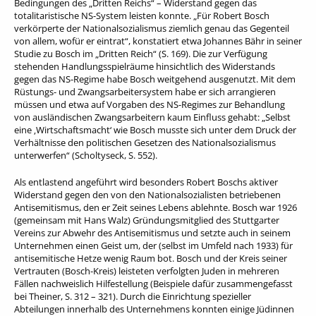
Bedingungen des „Dritten Reichs“ – Widerstand gegen das
totalitaristische NS-System leisten konnte. „Für Robert Bosch
verkörperte der Nationalsozialismus ziemlich genau das Gegenteil
von allem, wofür er eintrat“, konstatiert etwa Johannes Bähr in seiner
Studie zu Bosch im „Dritten Reich“ (S. 169). Die zur Verfügung
stehenden Handlungsspielräume hinsichtlich des Widerstands
gegen das NS-Regime habe Bosch weitgehend ausgenutzt. Mit dem
Rüstungs- und Zwangsarbeitersystem habe er sich arrangieren
müssen und etwa auf Vorgaben des NS-Regimes zur Behandlung
von ausländischen Zwangsarbeitern kaum Einfluss gehabt: „Selbst
eine ‚Wirtschaftsmacht‘ wie Bosch musste sich unter dem Druck der
Verhältnisse den politischen Gesetzen des Nationalsozialismus
unterwerfen“ (Scholtyseck, S. 552).
Als entlastend angeführt wird besonders Robert Boschs aktiver
Widerstand gegen den von den Nationalsozialisten betriebenen
Antisemitismus, den er Zeit seines Lebens ablehnte. Bosch war 1926
(gemeinsam mit Hans Walz) Gründungsmitglied des Stuttgarter
Vereins zur Abwehr des Antisemitismus und setzte auch in seinem
Unternehmen einen Geist um, der (selbst im Umfeld nach 1933) für
antisemitische Hetze wenig Raum bot. Bosch und der Kreis seiner
Vertrauten (Bosch-Kreis) leisteten verfolgten Juden in mehreren
Fällen nachweislich Hilfestellung (Beispiele dafür zusammengefasst
bei Theiner, S. 312 – 321). Durch die Einrichtung spezieller
Abteilungen innerhalb des Unternehmens konnten einige Jüdinnen