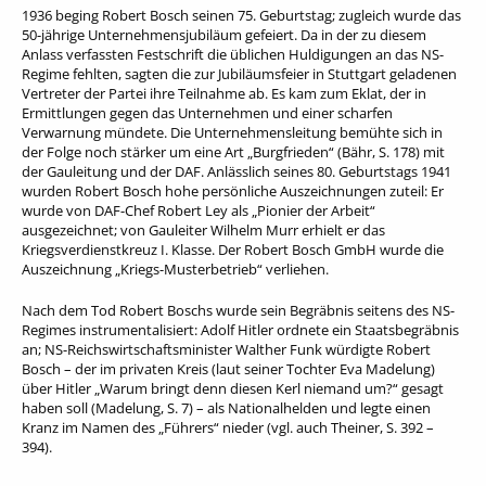
1936 beging Robert Bosch seinen 75. Geburtstag; zugleich wurde das
50-jährige Unternehmensjubiläum gefeiert. Da in der zu diesem
Anlass verfassten Festschrift die üblichen Huldigungen an das NS-
Regime fehlten, sagten die zur Jubiläumsfeier in Stuttgart geladenen
Vertreter der Partei ihre Teilnahme ab. Es kam zum Eklat, der in
Ermittlungen gegen das Unternehmen und einer scharfen
Verwarnung mündete. Die Unternehmensleitung bemühte sich in
der Folge noch stärker um eine Art „Burgfrieden“ (Bähr, S. 178) mit
der Gauleitung und der DAF. Anlässlich seines 80. Geburtstags 1941
wurden Robert Bosch hohe persönliche Auszeichnungen zuteil: Er
wurde von DAF-Chef Robert Ley als „Pionier der Arbeit“
ausgezeichnet; von Gauleiter Wilhelm Murr erhielt er das
Kriegsverdienstkreuz I. Klasse. Der Robert Bosch GmbH wurde die
Auszeichnung „Kriegs-Musterbetrieb“ verliehen.
Nach dem Tod Robert Boschs wurde sein Begräbnis seitens des NS-
Regimes instrumentalisiert: Adolf Hitler ordnete ein Staatsbegräbnis
an; NS-Reichswirtschaftsminister Walther Funk würdigte Robert
Bosch – der im privaten Kreis (laut seiner Tochter Eva Madelung)
über Hitler „Warum bringt denn diesen Kerl niemand um?“ gesagt
haben soll (Madelung, S. 7) – als Nationalhelden und legte einen
Kranz im Namen des „Führers“ nieder (vgl. auch Theiner, S. 392 –
394).