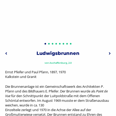
Beitragsnavigation
Ludwigsbrunnen
Vorheriger: Sonnenuhr „Im Lauf der Zeit“
Näc
von
Aschaffenburg_2.0
Ernst Pfeifer und Paul Pfann, 1897, 1970
Kalkstein und Granit
Die Brunnenanlage ist ein Gemeinschaftswerk des Architekten P.
Pfann und des Bildhauers E. Pfeifer. Der Brunnen wurde als
Point de
Vue
für den Schnittpunkt der Luitpoldstraße mit dem Offenen
Schöntal entworfen. Im August 1969 musste er dem Straßenausbau
weichen, wurde in ca. 130
Einzelteile zerlegt und 1970 in die Achse der Allee auf der
Großmutterwiese versetzt. Der Brunnen entstand zu Ehren des