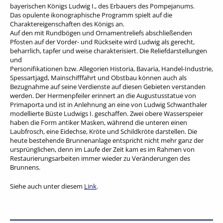
bayerischen Königs Ludwig I., des Erbauers des Pompejanums.
Das opulente ikonographische Programm spielt auf die
Charaktereigenschaften des Königs an.
Auf den mit Rundbögen und Ornamentreliefs abschließenden
Pfosten auf der Vorder- und Rückseite wird Ludwig als gerecht,
beharrlich, tapfer und weise charakterisiert. Die Reliefdarstellungen
und
Personifikationen bzw. Allegorien Historia, Bavaria, Handel-Industrie,
Spessartjagd, Mainschifffahrt und Obstbau können auch als
Bezugnahme auf seine Verdienste auf diesen Gebieten verstanden
werden. Der Hermenpfeiler erinnert an die Augustusstatue von
Primaporta und ist in Anlehnung an eine von Ludwig Schwanthaler
modellierte Büste Ludwigs I. geschaffen. Zwei obere Wasserspeier
haben die Form antiker Masken, während die unteren einen
Laubfrosch, eine Eidechse, Kröte und Schildkröte darstellen. Die
heute bestehende Brunnenanlage entspricht nicht mehr ganz der
ursprünglichen, denn im Laufe der Zeit kam es im Rahmen von
Restaurierungsarbeiten immer wieder zu Veränderungen des
Brunnens.
Siehe auch unter diesem
Link
.