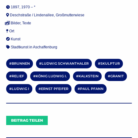
1897, 1970 – *
Deschstraße / Lindenallee, Großmutterwiese
Bilder
,
Texte
Ort
Kunst
Stadtkunst in Aschaffenburg
BRUNNEN
LUDWIG SCHWANTHALER
SKULPTUR
RELIEF
KÖNIG LUDWIG I.
KALKSTEIN
GRANIT
LUDWIG I
ERNST PFEIFER
PAUL PFANN
BEITRAG TEILEN