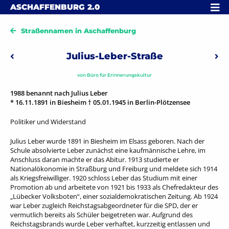
Skip to content
MENÜ
ASCHAFFENBURG
2.0
Straßennamen in Aschaffenburg
Beitragsnavigation
Julius-Leber-Straße
Vorheriger: Junckerstraße
Näc
von
Büro für Erinnerungskultur
1988 benannt nach Julius Leber
* 16.11.1891 in Biesheim † 05.01.1945 in Berlin-Plötzensee
Politiker und Widerstand
Julius Leber wurde 1891 in Biesheim im Elsass geboren. Nach der
Schule absolvierte Leber zunächst eine kaufmännische Lehre, im
Anschluss daran machte er das Abitur. 1913 studierte er
Nationalökonomie in Straßburg und Freiburg und meldete sich 1914
als Kriegsfreiwilliger. 1920 schloss Leber das Studium mit einer
Promotion ab und arbeitete von 1921 bis 1933 als Chefredakteur des
„Lübecker Volksboten“, einer sozialdemokratischen Zeitung. Ab 1924
war Leber zugleich Reichstagsabgeordneter für die SPD, der er
vermutlich bereits als Schüler beigetreten war. Aufgrund des
Reichstagsbrands wurde Leber verhaftet, kurzzeitig entlassen und