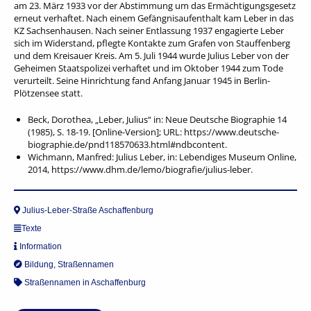
am 23. März 1933 vor der Abstimmung um das Ermächtigungsgesetz
erneut verhaftet. Nach einem Gefängnisaufenthalt kam Leber in das
KZ Sachsenhausen. Nach seiner Entlassung 1937 engagierte Leber
sich im Widerstand, pflegte Kontakte zum Grafen von Stauffenberg
und dem Kreisauer Kreis. Am 5. Juli 1944 wurde Julius Leber von der
Geheimen Staatspolizei verhaftet und im Oktober 1944 zum Tode
verurteilt. Seine Hinrichtung fand Anfang Januar 1945 in Berlin-
Plötzensee statt.
Beck, Dorothea, „Leber, Julius“ in: Neue Deutsche Biographie 14
(1985), S. 18-19. [Online-Version]; URL: https://www.deutsche-
biographie.de/pnd118570633.html#ndbcontent.
Wichmann, Manfred: Julius Leber, in: Lebendiges Museum Online,
2014, https://www.dhm.de/lemo/biografie/julius-leber.
Julius-Leber-Straße Aschaffenburg
Texte
Information
Bildung
,
Straßennamen
Straßennamen in Aschaffenburg