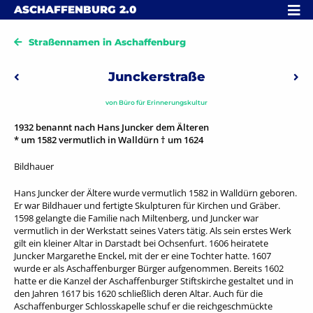
Skip to content
MENÜ
ASCHAFFENBURG
2.0
Straßennamen in Aschaffenburg
Beitragsnavigation
Junckerstraße
Vorheriger: Kantstraße
Näch
von
Büro für Erinnerungskultur
1932 benannt nach Hans Juncker dem Älteren
* um 1582 vermutlich in Walldürn † um 1624
Bildhauer
Hans Juncker der Ältere wurde vermutlich 1582 in Walldürn geboren.
Er war Bildhauer und fertigte Skulpturen für Kirchen und Gräber.
1598 gelangte die Familie nach Miltenberg, und Juncker war
vermutlich in der Werkstatt seines Vaters tätig. Als sein erstes Werk
gilt ein kleiner Altar in Darstadt bei Ochsenfurt. 1606 heiratete
Juncker Margarethe Enckel, mit der er eine Tochter hatte. 1607
wurde er als Aschaffenburger Bürger aufgenommen. Bereits 1602
hatte er die Kanzel der Aschaffenburger Stiftskirche gestaltet und in
den Jahren 1617 bis 1620 schließlich deren Altar. Auch für die
Aschaffenburger Schlosskapelle schuf er die reichgeschmückte