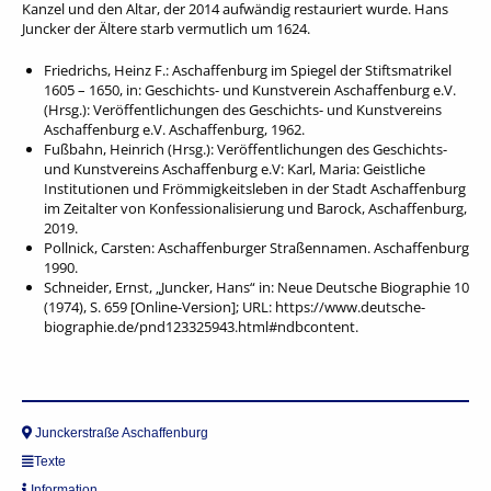
Kanzel und den Altar, der 2014 aufwändig restauriert wurde. Hans
Juncker der Ältere starb vermutlich um 1624.
Friedrichs, Heinz F.: Aschaffenburg im Spiegel der Stiftsmatrikel
1605 – 1650, in: Geschichts- und Kunstverein Aschaffenburg e.V.
(Hrsg.): Veröffentlichungen des Geschichts- und Kunstvereins
Aschaffenburg e.V. Aschaffenburg, 1962.
Fußbahn, Heinrich (Hrsg.): Veröffentlichungen des Geschichts-
und Kunstvereins Aschaffenburg e.V: Karl, Maria: Geistliche
Institutionen und Frömmigkeitsleben in der Stadt Aschaffenburg
im Zeitalter von Konfessionalisierung und Barock, Aschaffenburg,
2019.
Pollnick, Carsten: Aschaffenburger Straßennamen. Aschaffenburg
1990.
Schneider, Ernst, „Juncker, Hans“ in: Neue Deutsche Biographie 10
(1974), S. 659 [Online-Version]; URL: https://www.deutsche-
biographie.de/pnd123325943.html#ndbcontent.
Junckerstraße Aschaffenburg
Texte
Information