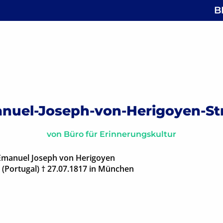
B
 Emilienstraße
gsnavigation
nuel-Joseph-von-Herigoyen-St
von
Büro für Erinnerungskultur
Emanuel Joseph von Herigoyen
s (Portugal) † 27.07.1817 in München