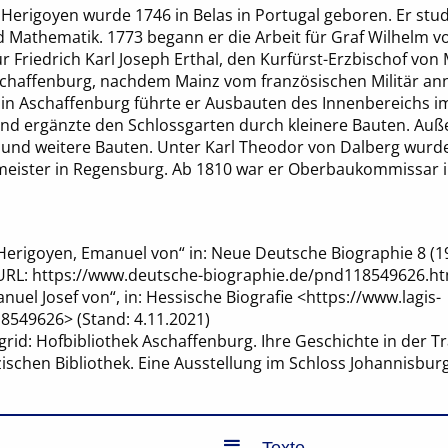
erigoyen wurde 1746 in Belas in Portugal geboren. Er studi
 Mathematik. 1773 begann er die Arbeit für Graf Wilhelm v
ür Friedrich Karl Joseph Erthal, den Kurfürst-Erzbischof von
Aschaffenburg, nachdem Mainz vom französischen Militär an
 in Aschaffenburg führte er Ausbauten des Innenbereichs i
d ergänzte den Schlossgarten durch kleinere Bauten. Auß
 und weitere Bauten. Unter Karl Theodor von Dalberg wurd
eister in Regensburg. Ab 1810 war er Oberbaukommissar 
„Herigoyen, Emanuel von“ in: Neue Deutsche Biographie 8 (19
; URL: https://www.deutsche-biographie.de/pnd118549626.
uel Josef von“, in: Hessische Biografie <https://www.lagis-
8549626> (Stand: 4.11.2021)
grid: Hofbibliothek Aschaffenburg. Ihre Geschichte in der Tr
zischen Bibliothek. Eine Ausstellung im Schloss Johannisbu