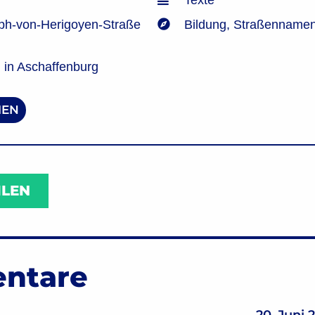
Texte
ph-von-Herigoyen-Straße
Bildung
,
Straßenname
in Aschaffenburg
EN
ILEN
ntare
20. Juni 