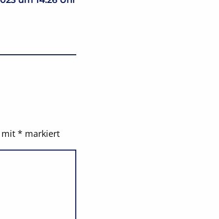
d mit
*
markiert