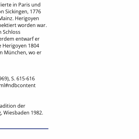
erte in Paris und
on Sickingen, 1776
 Mainz. Herigoyen
nektiert worden war.
m Schloss
erdem entwarf er
e Herigoyen 1804
in München, wo er
69), S. 615-616
html#ndbcontent
adition der
rg, Wiesbaden 1982.