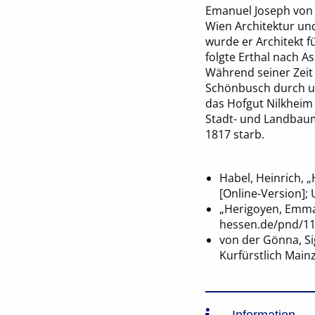
Emanuel Joseph von H
Wien Architektur und
wurde er Architekt f
folgte Erthal nach 
Während seiner Zeit
Schönbusch durch un
das Hofgut Nilkheim
Stadt- und Landbaum
1817 starb.
Habel, Heinrich, 
[Online-Version]
„Herigoyen, Emman
hessen.de/pnd/11
von der Gönna, Si
Kurfürstlich Main