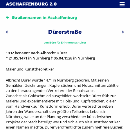
Skip to content
MENÜ
ASCHAFFENBURG
2.0
Straßennamen in Aschaffenburg
Beitragsnavigation
Dürerstraße
Vorheriger: Dyroffstraße
Näc
von
Büro für Erinnerungskultur
1932 benannt nach Albrecht Dürer
* 21.05.1471 in Nürnberg † 06.04.1528 in Nürnberg
Maler und Kunsttheoretiker
Albrecht Dürer wurde 1471 in Nürnberg geboren. Mit seinen
Gemälden, Zeichnungen, Kupferstichen und Holzschnitten zählt er
zu den herausragenden Vertretern der Renaissance.
Zunächst als Goldschmied ausgebildet, wechselte Dürer früh zur
Malerei und experimentierte mit Holz- und Kupferstichen, die er
vom Handwerk zur Kunstform erhob. Dürer verbrachte neben
Jahren der Wanderschaft den größten Teil seines Lebens in
Nürnberg, wo er an der Planung verschiedener künstlerischer
Projekte der Stadt beteiligt war und sich auch als Kunsttheoretiker
einen Namen machte. Dürer veröffentlichte zudem mehrere Bücher,