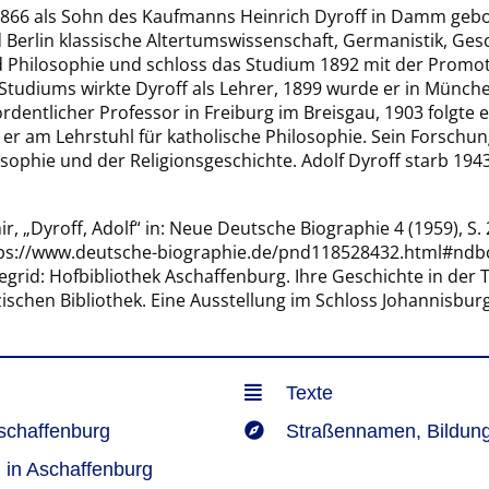
1866 als Sohn des Kaufmanns Heinrich Dyroff in Damm gebor
Berlin klassische Altertumswissenschaft, Germanistik, Gesc
 Philosophie und schloss das Studium 1892 mit der Promot
tudiums wirkte Dyroff als Lehrer, 1899 wurde er in München
dentlicher Professor in Freiburg im Breisgau, 1903 folgte 
 er am Lehrstuhl für katholische Philosophie. Sein Forsch
osophie und der Religionsgeschichte. Adolf Dyroff starb 19
ir, „Dyroff, Adolf“ in: Neue Deutsche Biographie 4 (1959), S.
ttps://www.deutsche-biographie.de/pnd118528432.html#ndb
egrid: Hofbibliothek Aschaffenburg. Ihre Geschichte in der T
zischen Bibliothek. Eine Ausstellung im Schloss Johannisbu
Texte
schaffenburg
Straßennamen
,
Bildun
in Aschaffenburg