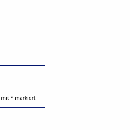
d mit
*
markiert