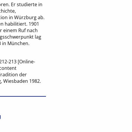
en. Er studierte in
hichte,
ion in Würzburg ab.
 habilitiert. 1901
er einem Ruf nach
ungsschwerpunkt lag
43 in München.
 212-213 [Online-
content
radition der
rg, Wiesbaden 1982.
g