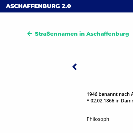
Skip to content
ASCHAFFENBURG
2.0
Straßennamen in Aschaffenburg
Vorheriger:
Beitra
1946 benannt nach A
* 02.02.1866 in Dam
Philosoph