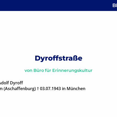
B
 Ebertbrücke
gsnavigation
Dyroffstraße
von
Büro für Erinnerungskultur
dolf Dyroff
m (Aschaffenburg) † 03.07.1943 in München