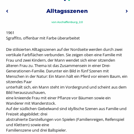
Beitragsnavigation
Alltagsszenen
Vorheriger: Abstraktes Mosaik
Näch
von
Aschaffenburg_2.0
1961
Sgraffito, offenbar mit Farbe überarbeitet
Die stilisierten Alltagsszenen auf der Nordseite werden durch zwei
vertikale Farbflächen verbunden. Sie zeigen oben eine Familie mit
Frau und zwei Kindern, der Mann wendet sich einer sitzenden
älteren Frau zu. Thema ist das Zusammensein in einer Drei-
Generationen-Familie. Darunter ein Bild in fünf Szenen mit
Menschen in der Natur: Ein Mann hält ein Pferd vor einem Baum, ein
sitzendes Paar
unterhält sich, ein Mann steht im Vordergrund und scheint aus dem
Bild herauszuschauen,
eine knieende Frau mit einer Pflanze vor Bäumen sowie ein
Wanderer mit Wanderstock.
Auf der südlichen Giebelwand sind idyllische Szenen aus Familie und
Freizeit abgebildet: drei
abstrahierte Darstellungen von Spielen (Familienreigen, Reifenspiel
und Klettern) sowie eine
Familienszene und drei Ballspieler.