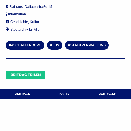
Rathaus, Dalbergstraße 15
Information
Geschichte
,
Kultur
Stadtarchiv für Alle
ASCHAFFENBURG
EDV
STADTVERWALTUNG
BEITRAG TEILEN
BEITRÄGE
KARTE
BEITRAGEN
Kommentar verfassen
Deine E-Mail-Adresse wird nicht veröffentlicht.
Erforderliche Felder
sind mit
*
markiert