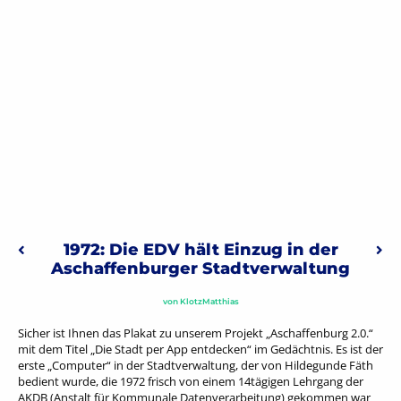
Beitragsnavigation
1972: Die EDV hält Einzug in der
Vorheriger: Episode 21: Der Widerstandskämpfer Peter Ging
Näc
Aschaffenburger Stadtverwaltung
von
KlotzMatthias
Sicher ist Ihnen das Plakat zu unserem Projekt „Aschaffenburg 2.0.“
mit dem Titel „Die Stadt per App entdecken“ im Gedächtnis. Es ist der
erste „Computer“ in der Stadtverwaltung, der von Hildegunde Fäth
bedient wurde, die 1972 frisch von einem 14tägigen Lehrgang der
AKDB (Anstalt für Kommunale Datenverarbeitung) gekommen war