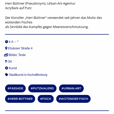
Herr Büttner (Pseudonym), Urban-Art-Agentur
Acryllack auf Putz
Der Künstler „Herr Büttner“ verwendet seit Jahren das Motiv des
wütenden Fisches
als Sinnbild des Kampfes gegen Meeresverschmutzung.
k.A. – *
Elsässer Straße 4
Bilder
,
Texte
Ort
Kunst
Stadtkunst in Aschaffenburg
FASSADE
PUTZMALEREI
URBAN-ART
HERR BÜTTNER
FISCH
WÜTENDER FISCH