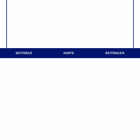
BEITRÄGE
KARTE
BEITRAGEN
NAME
*
E-MAIL-ADRESSE
*
Name, E-Mail-Adresse und Website in diesem Browser
für meinen nächsten Kommentar speichern.