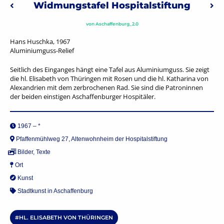
Beitragsnavigation
Widmungstafel Hospitalstiftung
Vorheriger: Allmoi
Näc
von
Aschaffenburg_2.0
Hans Huschka, 1967
Aluminiumguss-Relief
Seitlich des Einganges hängt eine Tafel aus Aluminiumguss. Sie zeigt
die hl. Elisabeth von Thüringen mit Rosen und die hl. Katharina von
Alexandrien mit dem zerbrochenen Rad. Sie sind die Patroninnen
der beiden einstigen Aschaffenburger Hospitäler.
1967 – *
Pfaffenmühlweg 27, Altenwohnheim der Hospitalstiftung
Bilder
,
Texte
Ort
Kunst
Stadtkunst in Aschaffenburg
HL. ELISABETH VON THÜRINGEN