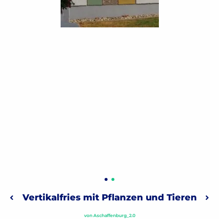
Beitragsnavigation
Vertikalfries mit Pflanzen und Tieren
Vorheriger: Sankt Florian
Näc
von
Aschaffenburg_2.0