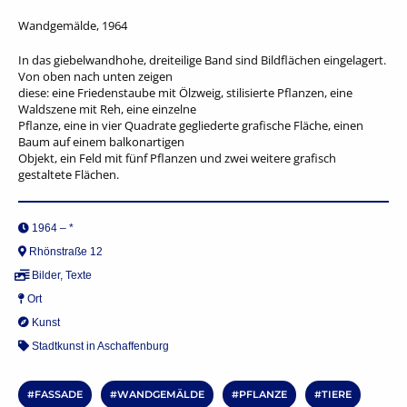
Wandgemälde, 1964
In das giebelwandhohe, dreiteilige Band sind Bildflächen eingelagert.
Von oben nach unten zeigen
diese: eine Friedenstaube mit Ölzweig, stilisierte Pflanzen, eine
Waldszene mit Reh, eine einzelne
Pflanze, eine in vier Quadrate gegliederte grafische Fläche, einen
Baum auf einem balkonartigen
Objekt, ein Feld mit fünf Pflanzen und zwei weitere grafisch
gestaltete Flächen.
1964 – *
Rhönstraße 12
Bilder
,
Texte
Ort
Kunst
Stadtkunst in Aschaffenburg
FASSADE
WANDGEMÄLDE
PFLANZE
TIERE