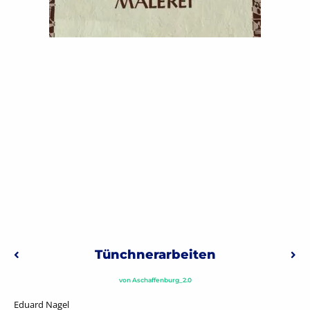
Beitragsnavigation
Tünchnerarbeiten
Vorheriger: Windspiele (Marianne Knebel-Schiele)
Näc
von
Aschaffenburg_2.0
Eduard Nagel