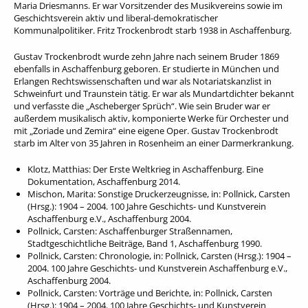
Maria Driesmanns. Er war Vorsitzender des Musikvereins sowie im
Geschichtsverein aktiv und liberal-demokratischer
Kommunalpolitiker. Fritz Trockenbrodt starb 1938 in Aschaffenburg.
Gustav Trockenbrodt wurde zehn Jahre nach seinem Bruder 1869
ebenfalls in Aschaffenburg geboren. Er studierte in München und
Erlangen Rechtswissenschaften und war als Notariatskanzlist in
Schweinfurt und Traunstein tätig. Er war als Mundartdichter bekannt
und verfasste die „Ascheberger Sprüch“. Wie sein Bruder war er
außerdem musikalisch aktiv, komponierte Werke für Orchester und
mit „Zoriade und Zemira“ eine eigene Oper. Gustav Trockenbrodt
starb im Alter von 35 Jahren in Rosenheim an einer Darmerkrankung.
Klotz, Matthias: Der Erste Weltkrieg in Aschaffenburg. Eine
Dokumentation, Aschaffenburg 2014.
Mischon, Marita: Sonstige Druckerzeugnisse, in: Pollnick, Carsten
(Hrsg.): 1904 – 2004. 100 Jahre Geschichts- und Kunstverein
Aschaffenburg e.V., Aschaffenburg 2004.
Pollnick, Carsten: Aschaffenburger Straßennamen,
Stadtgeschichtliche Beiträge, Band 1, Aschaffenburg 1990.
Pollnick, Carsten: Chronologie, in: Pollnick, Carsten (Hrsg.): 1904 –
2004. 100 Jahre Geschichts- und Kunstverein Aschaffenburg e.V.,
Aschaffenburg 2004.
Pollnick, Carsten: Vorträge und Berichte, in: Pollnick, Carsten
(Hrsg.): 1904 – 2004. 100 Jahre Geschichts- und Kunstverein