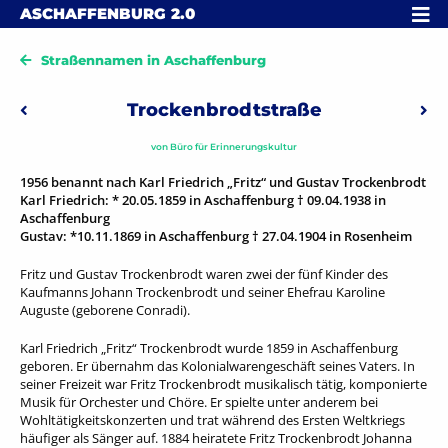
Skip to content
MENÜ
ASCHAFFENBURG
2.0
Straßennamen in Aschaffenburg
Beitragsnavigation
Trockenbrodtstraße
Vorheriger: Tschoepestraße
Näc
von
Büro für Erinnerungskultur
1956 benannt nach Karl Friedrich „Fritz“ und Gustav Trockenbrodt
Karl Friedrich: * 20.05.1859 in Aschaffenburg † 09.04.1938 in
Aschaffenburg
Gustav: *10.11.1869 in Aschaffenburg † 27.04.1904 in Rosenheim
Fritz und Gustav Trockenbrodt waren zwei der fünf Kinder des
Kaufmanns Johann Trockenbrodt und seiner Ehefrau Karoline
Auguste (geborene Conradi).
Karl Friedrich „Fritz“ Trockenbrodt wurde 1859 in Aschaffenburg
geboren. Er übernahm das Kolonialwarengeschäft seines Vaters. In
seiner Freizeit war Fritz Trockenbrodt musikalisch tätig, komponierte
Musik für Orchester und Chöre. Er spielte unter anderem bei
Wohltätigkeitskonzerten und trat während des Ersten Weltkriegs
häufiger als Sänger auf. 1884 heiratete Fritz Trockenbrodt Johanna