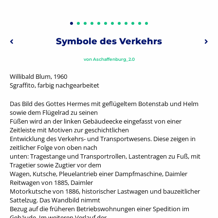
Beitragsnavigation
Symbole des Verkehrs
Vorheriger: Abstrakte Brüstungsfelder
Näc
von
Aschaffenburg_2.0
Willibald Blum, 1960
Sgraffito, farbig nachgearbeitet
Das Bild des Gottes Hermes mit geflügeltem Botenstab und Helm
sowie dem Flügelrad zu seinen
Füßen wird an der linken Gebäudeecke eingefasst von einer
Zeitleiste mit Motiven zur geschichtlichen
Entwicklung des Verkehrs- und Transportwesens. Diese zeigen in
zeitlicher Folge von oben nach
unten: Tragestange und Transportrollen, Lastentragen zu Fuß, mit
Tragetier sowie Zugtier vor dem
Wagen, Kutsche, Pleuelantrieb einer Dampfmaschine, Daimler
Reitwagen von 1885, Daimler
Motorkutsche von 1886, historischer Lastwagen und bauzeitlicher
Sattelzug. Das Wandbild nimmt
Bezug auf die früheren Betriebswohnungen einer Spedition im
Gebäude. Im weiteren Verlauf der