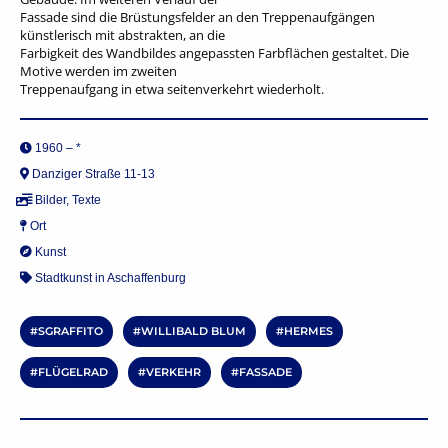
Fassade sind die Brüstungsfelder an den Treppenaufgängen
künstlerisch mit abstrakten, an die
Farbigkeit des Wandbildes angepassten Farbflächen gestaltet. Die
Motive werden im zweiten
Treppenaufgang in etwa seitenverkehrt wiederholt.
1960 – *
Danziger Straße 11-13
Bilder
,
Texte
Ort
Kunst
Stadtkunst in Aschaffenburg
SGRAFFITO
WILLIBALD BLUM
HERMES
FLÜGELRAD
VERKEHR
FASSADE