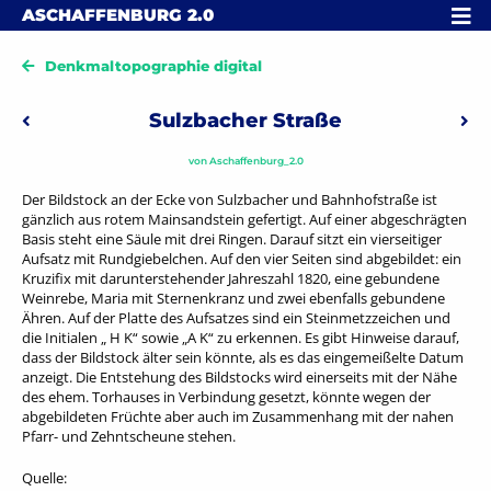
Skip to content
MENÜ
ASCHAFFENBURG
2.0
Denkmaltopographie digital
Beitragsnavigation
Sulzbacher Straße
Vorheriger: Gemarkung Schweinheim
Näc
von
Aschaffenburg_2.0
Der Bildstock an der Ecke von Sulzbacher und Bahnhofstraße ist
gänzlich aus rotem Mainsandstein gefertigt. Auf einer abgeschrägten
Basis steht eine Säule mit drei Ringen. Darauf sitzt ein vierseitiger
Aufsatz mit Rundgiebelchen. Auf den vier Seiten sind abgebildet: ein
Kruzifix mit darunterstehender Jahreszahl 1820, eine gebundene
Weinrebe, Maria mit Sternenkranz und zwei ebenfalls gebundene
Ähren. Auf der Platte des Aufsatzes sind ein Steinmetzzeichen und
die Initialen „ H K“ sowie „A K“ zu erkennen. Es gibt Hinweise darauf,
dass der Bildstock älter sein könnte, als es das eingemeißelte Datum
anzeigt. Die Entstehung des Bildstocks wird einerseits mit der Nähe
des ehem. Torhauses in Verbindung gesetzt, könnte wegen der
abgebildeten Früchte aber auch im Zusammenhang mit der nahen
Pfarr- und Zehntscheune stehen.
Quelle: