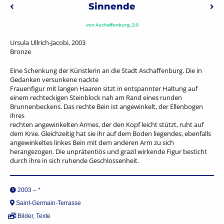
Beitragsnavigation
Sinnende
Vorheriger: 50 Jahre Lions Club Aschaffenburg
Näc
von
Aschaffenburg_2.0
Ursula Ullrich-Jacobi, 2003
Bronze
Eine Schenkung der Künstlerin an die Stadt Aschaffenburg. Die in
Gedanken versunkene nackte
Frauenfigur mit langen Haaren sitzt in entspannter Haltung auf
einem rechteckigen Steinblock nah am Rand eines runden
Brunnenbeckens. Das rechte Bein ist angewinkelt, der Ellenbogen
ihres
rechten angewinkelten Armes, der den Kopf leicht stützt, ruht auf
dem Knie. Gleichzeitig hat sie ihr auf dem Boden liegendes, ebenfalls
angewinkeltes linkes Bein mit dem anderen Arm zu sich
herangezogen. Die unprätentiös und grazil wirkende Figur besticht
durch ihre in sich ruhende Geschlossenheit.
2003 – *
Saint-Germain-Terrasse
Bilder
,
Texte