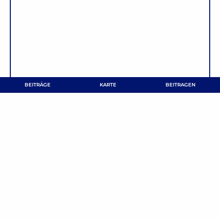
BEITRÄGE
KARTE
BEITRAGEN
NAME
*
E-MAIL-ADRESSE
*
Name, E-Mail-Adresse und Website in diesem Browser
für meinen nächsten Kommentar speichern.