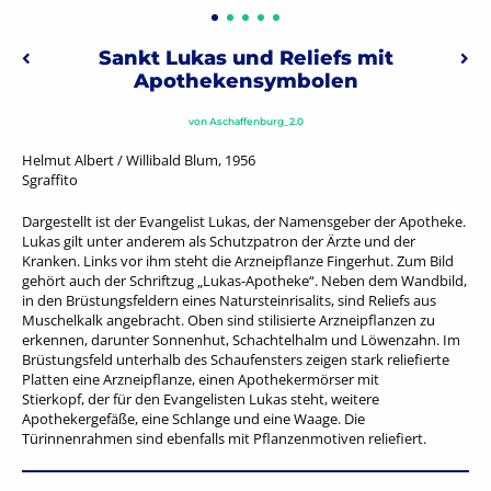
Beitragsnavigation
Sankt Lukas und Reliefs mit
Vorheriger: Pferdebändiger
Näc
Apothekensymbolen
von
Aschaffenburg_2.0
Helmut Albert / Willibald Blum, 1956
Sgraffito
Dargestellt ist der Evangelist Lukas, der Namensgeber der Apotheke.
Lukas gilt unter anderem als Schutzpatron der Ärzte und der
Kranken. Links vor ihm steht die Arzneipflanze Fingerhut. Zum Bild
gehört auch der Schriftzug „Lukas-Apotheke“. Neben dem Wandbild,
in den Brüstungsfeldern eines Natursteinrisalits, sind Reliefs aus
Muschelkalk angebracht. Oben sind stilisierte Arzneipflanzen zu
erkennen, darunter Sonnenhut, Schachtelhalm und Löwenzahn. Im
Brüstungsfeld unterhalb des Schaufensters zeigen stark reliefierte
Platten eine Arzneipflanze, einen Apothekermörser mit
Stierkopf, der für den Evangelisten Lukas steht, weitere
Apothekergefäße, eine Schlange und eine Waage. Die
Türinnenrahmen sind ebenfalls mit Pflanzenmotiven reliefiert.