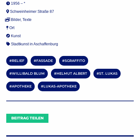
1956 – *
Schweinheimer Straße 87
Bilder
,
Texte
Ort
Kunst
Stadtkunst in Aschaffenburg
RELIEF
FASSADE
SGRAFFITO
WILLIBALD BLUM
HELMUT ALBERT
ST. LUKAS
APOTHEKE
LUKAS-APOTHEKE
BEITRAG TEILEN