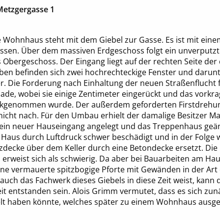
etzgergasse 1
 Wohnhaus steht mit dem Giebel zur Gasse. Es ist mit eine
sen. Über dem massiven Erdgeschoss folgt ein unverputzte
 Obergeschoss. Der Eingang liegt auf der rechten Seite der
ben befinden sich zwei hochrechteckige Fenster und darunte
r. Die Forderung nach Einhaltung der neuen Straßenflucht 
ade, wobei sie einige Zentimeter eingerückt und das vorkr
kgenommen wurde. Der außerdem geforderten Firstdrehung
icht nach. Für den Umbau erhielt der damalige Besitzer Mar
ein neuer Hauseingang angelegt und das Treppenhaus geän
 Haus durch Luftdruck schwer beschädigt und in der Folge 
zdecke über dem Keller durch eine Betondecke ersetzt. Die
erweist sich als schwierig. Da aber bei Bauarbeiten am Ha
ne vermauerte spitzbogige Pforte mit Gewänden in der Art d
auch das Fachwerk dieses Giebels in diese Zeit weist, kann
Zeit entstanden sein. Alois Grimm vermutet, dass es sich zu
t haben könnte, welches später zu einem Wohnhaus ausgeb