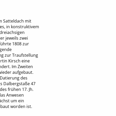
m Satteldach mit
s, in konstruktivem
 dreiachsigen
r jeweils zwei
führte 1808 zur
agende
 zur Traufstellung
tin Kirsch eine
dert. Im Zweiten
wieder aufgebaut.
 Datierung des
us Dalbergstaße 47
es frühen 17. Jh.
 das Anwesen
nächst um ein
aut worden ist.