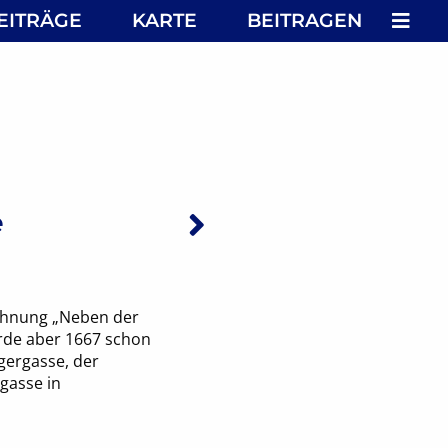
MEN
EITRÄGE
KARTE
BEITRAGEN
Nächster: Münc
e
ichnung „Neben der
rde aber 1667 schon
gergasse, der
gasse in