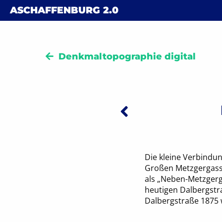
Skip to content
ASCHAFFENBURG
2.0
Denkmaltopographie digital
Vorheriger
Beitra
Die kleine Verbindu
Großen Metzgergasse
als „Neben-Metzgerg
heutigen Dalbergstr
Dalbergstraße 1875 