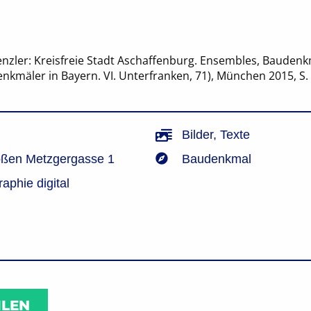
enzler: Kreisfreie Stadt Aschaffenburg. Ensembles, Baudenk
kmäler in Bayern. VI. Unterfranken, 71), München 2015, S. 
Bilder
,
Texte
oßen Metzgergasse 1
Baudenkmal
phie digital
ILEN