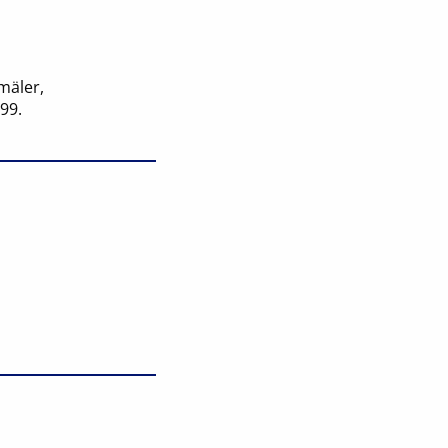
mäler,
99.