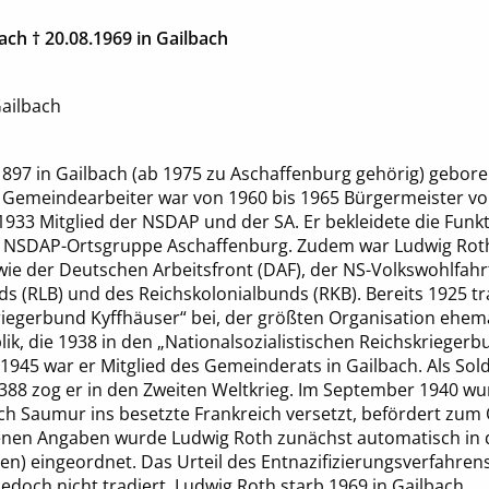
bach † 20.08.1969 in Gailbach
ailbach
897 in Gailbach (ab 1975 zu Aschaffenburg gehörig) gebore
Gemeindearbeiter war von 1960 bis 1965 Bürgermeister vo
933 Mitglied der NSDAP und der SA. Er bekleidete die Funk
er NSDAP-Ortsgruppe Aschaffenburg. Zudem war Ludwig Roth
ie der Deutschen Arbeitsfront (DAF), der NS-Volkswohlfahrt
s (RLB) und des Reichskolonialbunds (RKB). Bereits 1925 t
iegerbund Kyffhäuser“ bei, der größten Organisation ehema
k, die 1938 in den „Nationalsozialistischen Reichskriegerb
1945 war er Mitglied des Gemeinderats in Gailbach. Als Sold
 388 zog er in den Zweiten Weltkrieg. Im September 1940 w
ch Saumur ins besetzte Frankreich versetzt, befördert zum
enen Angaben wurde Ludwig Roth zunächst automatisch in di
ten) eingeordnet. Das Urteil des Entnazifizierungsverfahrens
och nicht tradiert. Ludwig Roth starb 1969 in Gailbach.