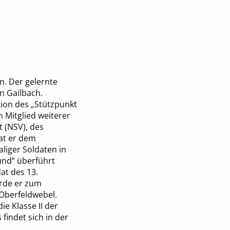
n. Der gelernte
n Gailbach.
tion des „Stützpunkt
 Mitglied weiterer
 (NSV), des
rat er dem
liger Soldaten in
und“ überführt
at des 13.
urde er zum
 Oberfeldwebel.
e Klasse II der
 findet sich in der