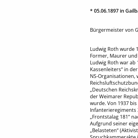
* 05.06.1897 in Gail
Bürgermeister von G
Ludwig Roth wurde 1
Former, Maurer und 
Ludwig Roth war ab 1
Kassenleiters“ in d
NS-Organisationen, w
Reichsluftschutzbund
„Deutschen Reichskr
der Weimarer Republi
wurde. Von 1937 bis 
Infanterieregiments
„Frontstalag 181“ na
Aufgrund seiner eig
„Belasteten“ (Aktivis
Spruchkammerakte jed