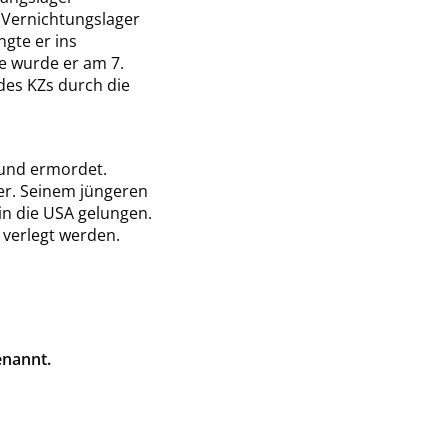
 Vernichtungslager
gte er ins
e wurde er am 7.
 des KZs durch die
 und ermordet.
fer. Seinem jüngeren
in die USA gelungen.
 verlegt werden.
enannt.