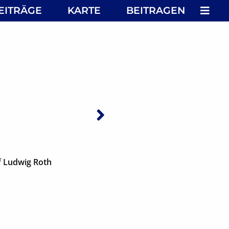
MEN
EITRÄGE
KARTE
BEITRAGEN
Nächster: Lortz
f Ludwig Roth