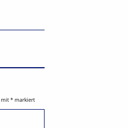
d mit
*
markiert