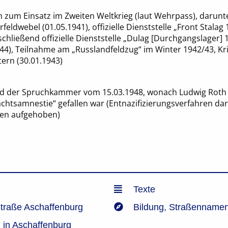
zum Einsatz im Zweiten Weltkrieg (laut Wehrpass), darunt
ldwebel (01.05.1941), offizielle Dienststelle „Front Stalag
schließend offizielle Dienststelle „Dulag [Durchgangslager] 1
944), Teilnahme am „Russlandfeldzug“ im Winter 1942/43, K
tern (30.01.1943)
id der Spruchkammer vom 15.03.1948, wonach Ludwig Roth 
tsamnestie“ gefallen war (Entnazifizierungsverfahren dara
en aufgehoben)
Texte
traße Aschaffenburg
Bildung
,
Straßenname
in Aschaffenburg