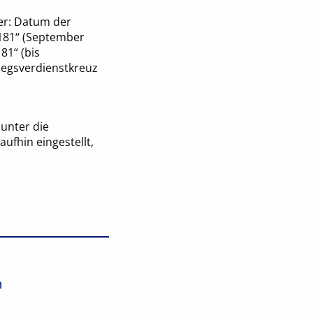
er: Datum der
 181“ (September
81“ (bis
riegsverdienstkreuz
unter die
ufhin eingestellt,
n