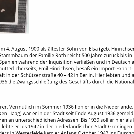
 4. August 1900 als ältester Sohn von Elsa (geb. Hinrichsen
Stammbaum der Familie Roth reicht 500 Jahre zurück bis in di
Spanien während der Inquisition verließen und in Deutschl
tterlicherseits, Emil Hinrichsen, besaß ein Import-Export-
t in der Schützenstraße 40 – 42 in Berlin. Hier lebten und 
1936 die Zwangsschließung des Geschäfts durch die National
er. Vermutlich im Sommer 1936 floh er in die Niederlande.
Den Haag) war er in der Stadt seit Ende August 1936 gemel
ren an unterschiedlichen Adressen. Bis 1939 soll er hier als
lebte er bis 1942 in der niederländischen Stadt Groningen
dders in Westerfelde kam er Anfang Oktober 1942 ins Durch