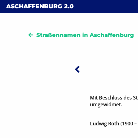
Skip to content
ASCHAFFENBURG
2.0
Straßennamen in Aschaffenburg
Vorheriger:
Beitra
Mit Beschluss des S
umgewidmet.
Ludwig Roth (1900 –