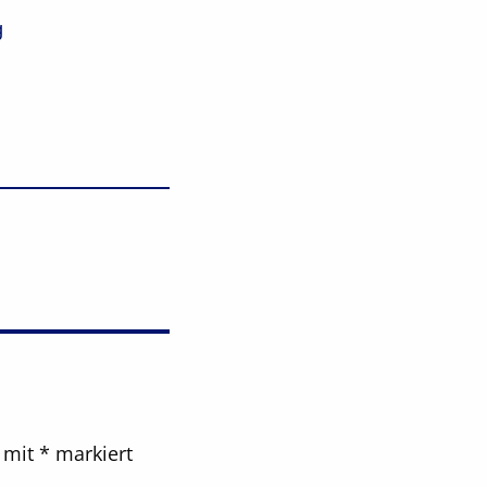
g
d mit
*
markiert