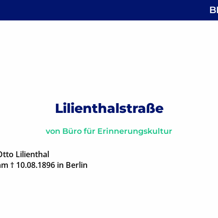
B
 Lindestraße
gsnavigation
Lilienthalstraße
von
Büro für Erinnerungskultur
to Lilienthal
am † 10.08.1896 in Berlin