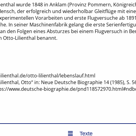
ilienthal wurde 1848 in Anklam (Provinz Pommern, Königrei
e Mensch, der erfolgreich und wiederholbar Gleitflüge mit ei
experimentellen Vorarbeiten und erste Flugversuche ab 189
he. In seiner Maschinenfabrik gelang die erste Serienfertig
6 an den Folgen eines Absturzes bei einem Flugversuch in Ber
h Otto-Lilienthal benannt.
ilienthal.de/otto-lilienthal/lebenslauf.html
ilienthal, Otto“ in: Neue Deutsche Biographie 14 (1985), S. 5
ttps://www.deutsche-biographie.de/pnd118572970.html#ndb
Texte