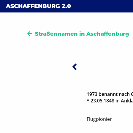
Skip to content
ASCHAFFENBURG
2.0
Straßennamen in Aschaffenburg
Vorheriger:
Beitra
1973 benannt nach Ot
* 23.05.1848 in Ankl
Flugpionier