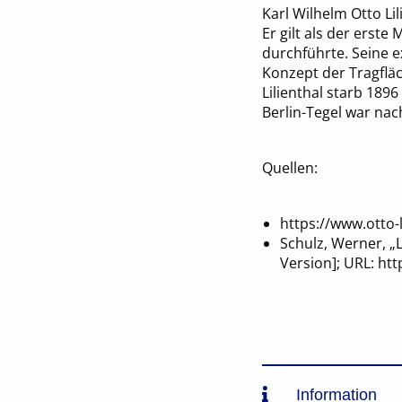
Karl Wilhelm Otto L
Er gilt als der erst
durchführte. Seine 
Konzept der Tragfläc
Lilienthal starb 189
Berlin-Tegel war nac
Quellen:
https://www.otto-l
Schulz, Werner, „L
Version]; URL: h
Information