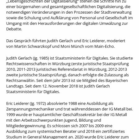
„Lebensgeschichten der Digitalisierung“ stehen die Schritte hin zu
einer bürgernahen und gesamtgesellschaftlichen Digitalisierung, die
notwendigen Veränderungen in den Prozessen der Stadtverwaltung
sowie die Schulung und Aufklärung von Personal und Gesellschaft im
Umgang mit den Herausforderungen der digitalen Umwälzung zur
Debatte.
Das Gespräch führten Judith Gerlach und Eric Leiderer, moderiert
von Martin Schwarzkopf und Moni Münch vom Main-Echo.
Judith Gerlach (Jg. 1985) ist Staatsministerin für Digitales. Sie studierte
Rechtswissenschaften in Würzburg (erste juristische Staatsprüfung
2010, 2011-2013 juristisches Referendariat in Würzburg, 2012-2013
zweite juristische Staatsprüfung), danach erfolgte die Zulassung als
Rechtsanwältin. Seit dem Jahr 2013 ist sie Mitglied des Bayerischen
Landtags. Seit dem 12. November 2018 ist Judith Gerlach
Staatsministerin für Digitales.
Eric Leiderer (Jg. 1972) absolvierte 1988 eine Ausbildung als
Zerspannungsmechaniker und trat währenddessen der IG Metall bei.
1999 wurde er hauptamtlicher Geschäftssekretär bei der IG Metall
mit den Arbeitsschwerpunkten Jugend, Bildung und
Mitgliedergewinnung. Es schlossen sich 2007 bis 2009 eine
Ausbildung zum systemischen Berater und 2018 ein zertifiziertes
Studium in General Management an. 2020 wurde Eric Leiderer zum