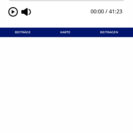
BEITRÄGE
KARTE
BEITRAGEN
Texte
,
Audio
Information
Bildung
Podcast „Lebensgeschichten der Digitalisierung“
DIGITALISIERUNG
DIGITALER WANDEL
BEITRAG TEILEN