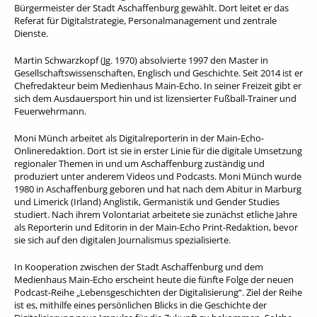
Bürgermeister der Stadt Aschaffenburg gewählt. Dort leitet er das
Referat für Digitalstrategie, Personalmanagement und zentrale
Dienste.
Martin Schwarzkopf (Jg. 1970) absolvierte 1997 den Master in
Gesellschaftswissenschaften, Englisch und Geschichte. Seit 2014 ist er
Chefredakteur beim Medienhaus Main-Echo. In seiner Freizeit gibt er
sich dem Ausdauersport hin und ist lizensierter Fußball-Trainer und
Feuerwehrmann.
Moni Münch arbeitet als Digitalreporterin in der Main-Echo-
Onlineredaktion. Dort ist sie in erster Linie für die digitale Umsetzung
regionaler Themen in und um Aschaffenburg zuständig und
produziert unter anderem Videos und Podcasts. Moni Münch wurde
1980 in Aschaffenburg geboren und hat nach dem Abitur in Marburg
und Limerick (Irland) Anglistik, Germanistik und Gender Studies
studiert. Nach ihrem Volontariat arbeitete sie zunächst etliche Jahre
als Reporterin und Editorin in der Main-Echo Print-Redaktion, bevor
sie sich auf den digitalen Journalismus spezialisierte. ​
In Kooperation zwischen der Stadt Aschaffenburg und dem
Medienhaus Main-Echo erscheint heute die fünfte Folge der neuen
Podcast-Reihe „Lebensgeschichten der Digitalisierung“. Ziel der Reihe
ist es, mithilfe eines persönlichen Blicks in die Geschichte der