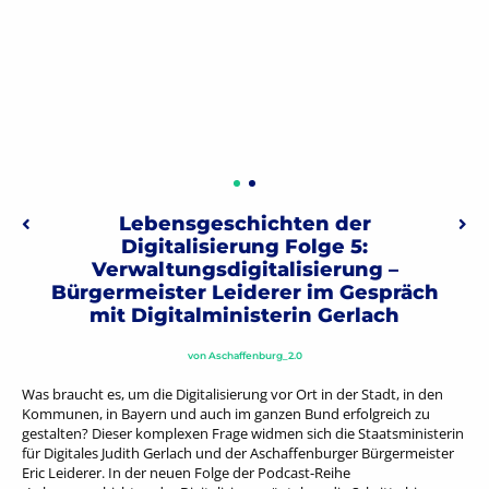
Beitragsnavigation
Lebensgeschichten der
Vorheriger: Episode 18: Das Jugendhaus Aschaffenburg
Näc
Digitalisierung Folge 5:
Verwaltungsdigitalisierung –
Bürgermeister Leiderer im Gespräch
mit Digitalministerin Gerlach
von
Aschaffenburg_2.0
Was braucht es, um die Digitalisierung vor Ort in der Stadt, in den
Kommunen, in Bayern und auch im ganzen Bund erfolgreich zu
gestalten? Dieser komplexen Frage widmen sich die Staatsministerin
für Digitales Judith Gerlach und der Aschaffenburger Bürgermeister
Eric Leiderer. In der neuen Folge der Podcast-Reihe