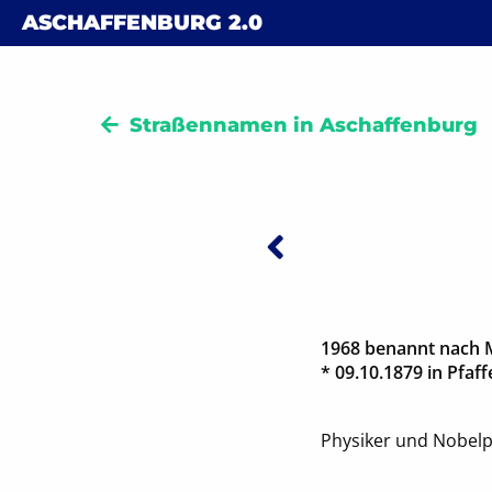
Skip to content
ASCHAFFENBURG
2.0
Straßennamen in Aschaffenburg
Vorheriger:
Beitra
1968 benannt nach 
* 09.10.1879 in Pfaff
Physiker und Nobelp