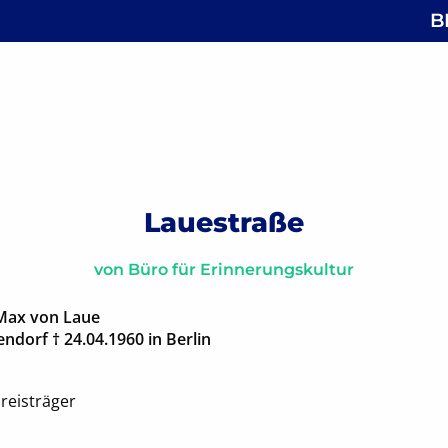
B
 Laurentiusstraße
gsnavigation
Lauestraße
von
Büro für Erinnerungskultur
Max von Laue
endorf † 24.04.1960 in Berlin
reisträger