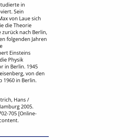
tudierte in
iert. Sein
Max von Laue sich
ie die Theorie
e zurück nach Berlin,
den folgenden Jahren
ne
ert Einsteins
die Physik
r in Berlin. 1945
eisenberg, von den
 1960 in Berlin.
trich, Hans /
, Hamburg 2005.
702-705 [Online-
content.