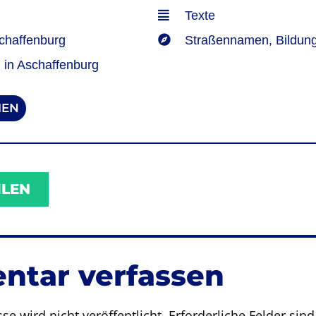
Texte
chaffenburg
Straßennamen
,
Bildun
in Aschaffenburg
EN
ILEN
tar verfassen
se wird nicht veröffentlicht.
Erforderliche Felder sin