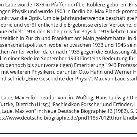
n Laue wurde 1879 in Pfaffendorf bei Koblenz geboren. Er s
ngen Physik und wurde 1903 in Berlin bei Max Planck promov
kt war die Optik. Um die Jahrhundertwende beschäftigte 
heorie und veröffentlichte die Ergebnisse erster Versuche, d
Laue erhielt 1914 den Nobelpreis für Physik. 1919 kehrte Lau
eitlich in Zürich und Frankfurt am Main gelehrt hatte. In 
issenschaftspolitisch, wobei er zwischen 1933 und 1945 sei
chen Ämter verlor, da er nach 1933 gegen die Entlassung Alb
d in einer Rede im September 1933 Einsteins Bedeutung für 
ieb dennoch bis zur (vorzeitigen) Emeritierung 1943 Professo
it weiteren Physikern, darunter Otto Hahn und Werner H
 und schrieb „Eine Geschichte der Physik“. Max von Laue starb
 Laue, Max Felix Theodor von, in: Wußing, Hans-Ludwig / Die
Tutzke, Dietrich (Hrsg.): Fachlexikon Forscher und Erfinder
Laue, Max von“ in: Neue Deutsche Biographie 13 (1982), S. 
ttps://www.deutsche-biographie.de/pnd118570129.html#ndb