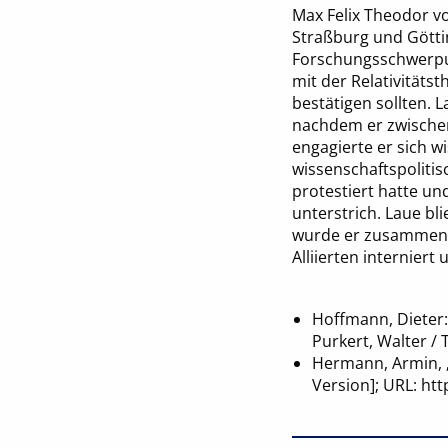
Max Felix Theodor vo
Straßburg und Götti
Forschungsschwerpun
mit der Relativitätst
bestätigen sollten. 
nachdem er zwischenz
engagierte er sich w
wissenschaftspolitis
protestiert hatte un
unterstrich. Laue bl
wurde er zusammen m
Alliierten interniert
Hoffmann, Dieter:
Purkert, Walter / 
Hermann, Armin, „
Version]; URL: h