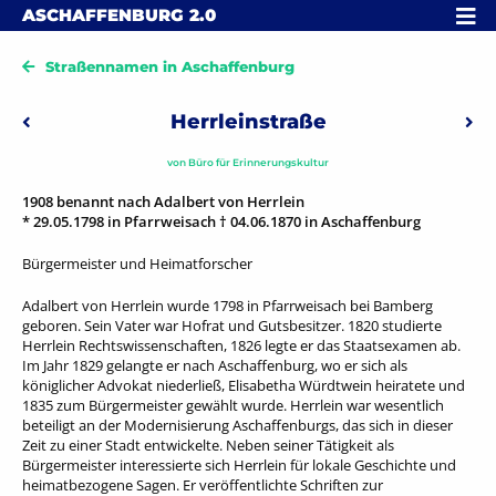
Skip to content
MENÜ
ASCHAFFENBURG
2.0
Straßennamen in Aschaffenburg
Beitragsnavigation
Herrleinstraße
Vorheriger: Hertzstraße
Näc
von
Büro für Erinnerungskultur
1908 benannt nach Adalbert von Herrlein
* 29.05.1798 in Pfarrweisach † 04.06.1870 in Aschaffenburg
Bürgermeister und Heimatforscher
Adalbert von Herrlein wurde 1798 in Pfarrweisach bei Bamberg
geboren. Sein Vater war Hofrat und Gutsbesitzer. 1820 studierte
Herrlein Rechtswissenschaften, 1826 legte er das Staatsexamen ab.
Im Jahr 1829 gelangte er nach Aschaffenburg, wo er sich als
königlicher Advokat niederließ, Elisabetha Würdtwein heiratete und
1835 zum Bürgermeister gewählt wurde. Herrlein war wesentlich
beteiligt an der Modernisierung Aschaffenburgs, das sich in dieser
Zeit zu einer Stadt entwickelte. Neben seiner Tätigkeit als
Bürgermeister interessierte sich Herrlein für lokale Geschichte und
heimatbezogene Sagen. Er veröffentlichte Schriften zur