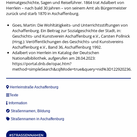
Heimatgeschichte, Sagen und Reiseführer. 1864 trat Adalbert von
Herrlein – nach bald 30 Jahren – von seinem Amt als Bürgermeister
zurück und starb 1870 in Aschaffenburg.
Goes, Martin: Die Wohltätigkeits- und Unterrichtsstiftungen von
Aschaffenburg. Ein Beitrag zur Sozialgeschichte der Stadt, in:
Geschichts- und Kunstverein Aschaffenburg e.V., Carsten Pollnick
(Hrsg.): Veröffentlichungen des Geschichts- und Kunstvereins
Aschaffenburg e.V., Band 36, Aschaffenburg 1992.
Adalbert von Herrlein im Katalog der Deutschen
Nationalbibliothek, aufgerufen am 28.04.2023:
https://portal.dnb.de/opac.htm?
method=simpleSearch&cqlMode=true&query=nid%3D122920236.
Herrleinstraße Aschaffenburg
Texte
Information
Straßennamen
,
Bildung
Straßennamen in Aschaffenburg
STRASSENNAMEN