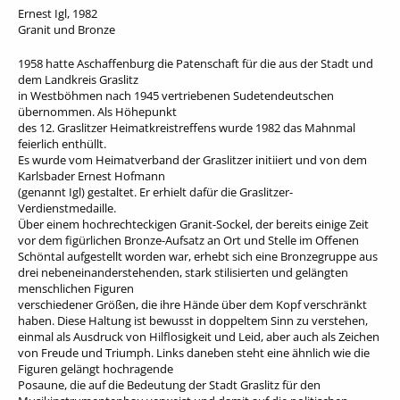
Ernest Igl, 1982
Granit und Bronze
1958 hatte Aschaffenburg die Patenschaft für die aus der Stadt und
dem Landkreis Graslitz
in Westböhmen nach 1945 vertriebenen Sudetendeutschen
übernommen. Als Höhepunkt
des 12. Graslitzer Heimatkreistreffens wurde 1982 das Mahnmal
feierlich enthüllt.
Es wurde vom Heimatverband der Graslitzer initiiert und von dem
Karlsbader Ernest Hofmann
(genannt Igl) gestaltet. Er erhielt dafür die Graslitzer-
Verdienstmedaille.
Über einem hochrechteckigen Granit-Sockel, der bereits einige Zeit
vor dem figürlichen Bronze-Aufsatz an Ort und Stelle im Offenen
Schöntal aufgestellt worden war, erhebt sich eine Bronzegruppe aus
drei nebeneinanderstehenden, stark stilisierten und gelängten
menschlichen Figuren
verschiedener Größen, die ihre Hände über dem Kopf verschränkt
haben. Diese Haltung ist bewusst in doppeltem Sinn zu verstehen,
einmal als Ausdruck von Hilflosigkeit und Leid, aber auch als Zeichen
von Freude und Triumph. Links daneben steht eine ähnlich wie die
Figuren gelängt hochragende
Posaune, die auf die Bedeutung der Stadt Graslitz für den