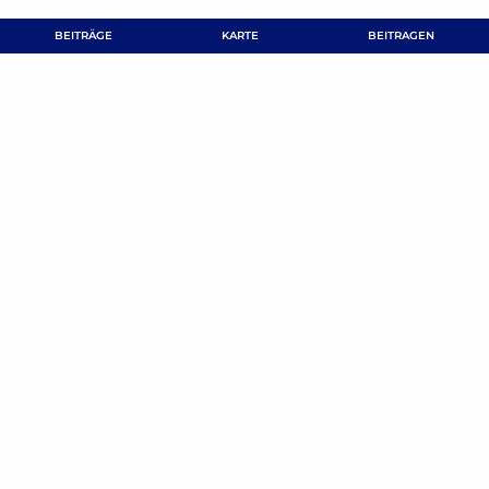
BEITRÄGE
KARTE
BEITRAGEN
BEITRAG TEILEN
Kommentar verfassen
Deine E-Mail-Adresse wird nicht veröffentlicht.
Erforderliche Felder
sind mit
*
markiert