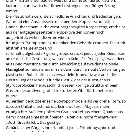
Musikinstrumentenbau verweist und damit auf die politischen,
kulturellen und wirtschaftlichen Leistungen ihrer Bürger Bezug
nimmt.
Die Plastik hat zwei unterschiedliche Ansichten und Bedeutungen.
Während eine Ansichtsseite die über dem Kopf verschränkten
Hände über einem leicht vornübergebeugten Körper zeigt, erscheint
aus der entgegengesetzten Perspektive der Körper hoch
aufgerichtet, wirken die Arme wie zu
freudigem Triumph oder zur dankenden Gebärde erhoben. Die stark
abstrahierte, gelängte und
reliefhaft aufgefasste Figurengruppe erstickt jedoch jeden Gedanken
an realistische Gestaltungsweisen im Keim. Ein Prinzip Igls war, Ideen
aus Dreidimensionalität durch Abwicklung auf zweidimensionale
Flächigkeit zu reduzieren, um sie dann durch erneute Verformung zu
plastischen Botschaften zu verwandeln. Innovativ war auch die
Herstellung des Modells für die Plastik, das der Künstler aus
Styroporblöcken herausschnitt, dessen körnige Struktur er beim
Guss zu dekorativen, grob strukturierten Oberflächeneffekten
nutzte.
Außerdem benutzte er seine Styropormodelle als verlorene Form, so
dass ein Unikat entstand, das keine weiteren Abgüsse mehr
ermöglichte. Auf dem polierten Granitsockel aus einem Quader aus
dem Fichtelgebirge ist auf beiden Seiten die Inschrift eingraviert:
„Doch Graslitz lebt. Das geistige
Gepäck seiner Bürger, ihre Handfertigkeit, Erfindungsgabe und