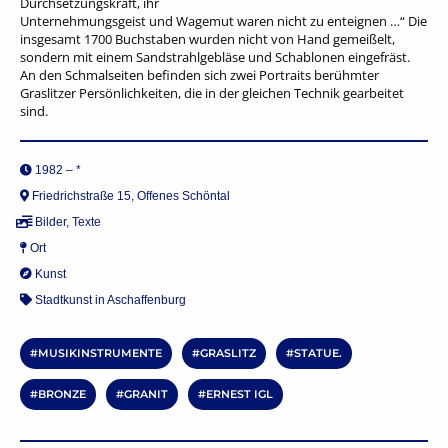
Durchsetzungskraft, ihr
Unternehmungsgeist und Wagemut waren nicht zu enteignen …“ Die
insgesamt 1700 Buchstaben wurden nicht von Hand gemeißelt,
sondern mit einem Sandstrahlgebläse und Schablonen eingefräst.
An den Schmalseiten befinden sich zwei Portraits berühmter
Graslitzer Persönlichkeiten, die in der gleichen Technik gearbeitet
sind.
1982 – *
Friedrichstraße 15, Offenes Schöntal
Bilder
,
Texte
Ort
Kunst
Stadtkunst in Aschaffenburg
MUSIKINSTRUMENTE
GRASLITZ
STATUE.
BRONZE
GRANIT
ERNEST IGL