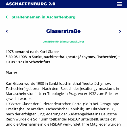
Skip to content
MENÜ
ASCHAFFENBURG
2.0
Straßennamen in Aschaffenburg
Beitragsnavigation
Glaserstraße
Vorheriger: Gneisenaustraße
Näc
von
Büro für Erinnerungskultur
1975 benannt nach Karl Glaser
* 30.05.1908 in Sankt Joachimsthal (heute Jáchymov, Tschechien) †
10.08.1973 in Schweinfurt
Pfarrer
Karl Glaser wurde 1908 in Sankt Joachimsthal (heute Jáchymov,
Tschechien) geboren. Nach dem Besuch des Jesuitengymnasiums in
Mariaschein studierte er Theologie in Prag, wo er 1932 zum Priester
geweiht wurde.
1938 trat Glaser der Sudetendeutschen Partei (SdP) bei, Ortsgruppe
Graslitz (heute Kraslice, Tschechische Republik). Im Oktober 1938,
nach der erfolgten Eingliederung der Sudetengebiete ins Deutsche
Reich wurde die SdP unmittelbar der NSDAP unterstellt, aufgelöst
und die Übernahme in die NSDAP verkündet. Ihre Mitglieder wurden