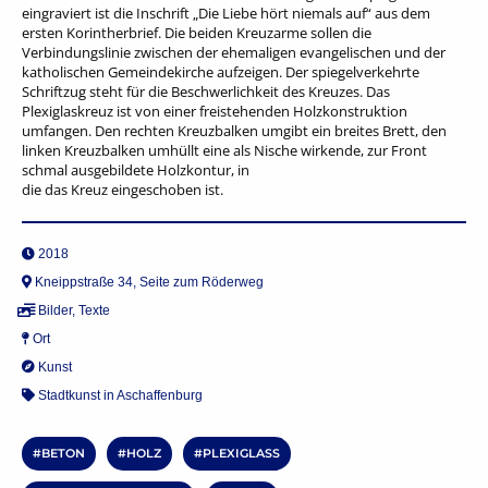
eingraviert ist die Inschrift „Die Liebe hört niemals auf“ aus dem
ersten Korintherbrief. Die beiden Kreuzarme sollen die
Verbindungslinie zwischen der ehemaligen evangelischen und der
katholischen Gemeindekirche aufzeigen. Der spiegelverkehrte
Schriftzug steht für die Beschwerlichkeit des Kreuzes. Das
Plexiglaskreuz ist von einer freistehenden Holzkonstruktion
umfangen. Den rechten Kreuzbalken umgibt ein breites Brett, den
linken Kreuzbalken umhüllt eine als Nische wirkende, zur Front
schmal ausgebildete Holzkontur, in
die das Kreuz eingeschoben ist.
2018
Kneippstraße 34, Seite zum Röderweg
Bilder
,
Texte
Ort
Kunst
Stadtkunst in Aschaffenburg
BETON
HOLZ
PLEXIGLASS