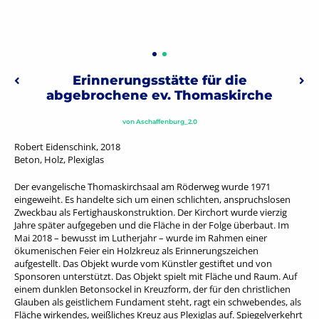
Beitragsnavigation
Erinnerungsstätte für die
Vorheriger: Figuren
Näc
abgebrochene ev. Thomaskirche
von
Aschaffenburg_2.0
Robert Eidenschink, 2018
Beton, Holz, Plexiglas
Der evangelische Thomaskirchsaal am Röderweg wurde 1971
eingeweiht. Es handelte sich um einen schlichten, anspruchslosen
Zweckbau als Fertighauskonstruktion. Der Kirchort wurde vierzig
Jahre später aufgegeben und die Fläche in der Folge überbaut. Im
Mai 2018 – bewusst im Lutherjahr – wurde im Rahmen einer
ökumenischen Feier ein Holzkreuz als Erinnerungszeichen
aufgestellt. Das Objekt wurde vom Künstler gestiftet und von
Sponsoren unterstützt. Das Objekt spielt mit Fläche und Raum. Auf
einem dunklen Betonsockel in Kreuzform, der für den christlichen
Glauben als geistlichem Fundament steht, ragt ein schwebendes, als
Fläche wirkendes, weißliches Kreuz aus Plexiglas auf. Spiegelverkehrt