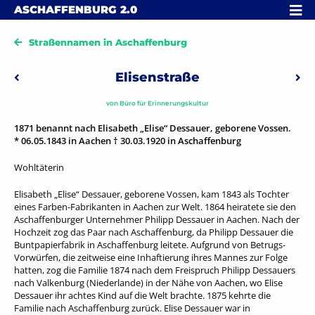
Skip to content
MENÜ
ASCHAFFENBURG
2.0
Straßennamen in Aschaffenburg
Beitragsnavigation
Elisenstraße
Vorheriger: Elsa-Brändström-Weg
Näch
von
Büro für Erinnerungskultur
1871 benannt nach Elisabeth „Elise“ Dessauer, geborene Vossen.
* 06.05.1843 in Aachen † 30.03.1920 in Aschaffenburg
Wohltäterin
Elisabeth „Elise“ Dessauer, geborene Vossen, kam 1843 als Tochter
eines Farben-Fabrikanten in Aachen zur Welt. 1864 heiratete sie den
Aschaffenburger Unternehmer Philipp Dessauer in Aachen. Nach der
Hochzeit zog das Paar nach Aschaffenburg, da Philipp Dessauer die
Buntpapierfabrik in Aschaffenburg leitete. Aufgrund von Betrugs-
Vorwürfen, die zeitweise eine Inhaftierung ihres Mannes zur Folge
hatten, zog die Familie 1874 nach dem Freispruch Philipp Dessauers
nach Valkenburg (Niederlande) in der Nähe von Aachen, wo Elise
Dessauer ihr achtes Kind auf die Welt brachte. 1875 kehrte die
Familie nach Aschaffenburg zurück. Elise Dessauer war in