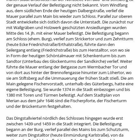
der genaue Verlauf der Befestigung nicht bekannt. Vom Windfang
aus, dem südlichen Ende der heutigen Dalbergstraße, verlief die
Mauer parallel zum Main bis wieder zum Schloss. Parallel zur oberen
Stadt entwickelte sich östlich davon die Unterstadt. Die zunächst nur
mit Wallgräben und Holzwerk geschützten Ansiedlungen wurden
Mitte des 14. Jh. mit einer Mauer befestigt. Die Befestigung begann
am Schloss (ehem. Burg), verlief zum Strickertor und zum Zehntturm
(heute Ecke Friedrichstraße/Erthalstraße), führte dann den
Seilergang entlang (Friedrichstraße) bis zum Herstalltor, von wo sie
in Form der heutigen Schöntalmauer mit Schenkenturm bis zum
Sandtor (Unterbau des Glockenturms der Sandkirche) verlief. Weiter
führte die Mauer entlang der Betgasse zum Wermbacher Tor und
von dort aus hinter der Brennofengasse hinunter zum Löhertor, wo
sie am Stiftsberg auf die Ummauerung der frühen Stadt stieß. Die am
Main gelegene Fischervorstadt, unterhalb des Güterbergs, hatte eine
eigene Befestigung. Sie wurde 1374 in die Stadt einbezogen und bis
1380 mit Toren und Türmen befestigt. Auf dem Stadtplan von
Merian aus dem Jahr 1646 sind die Fischerpforte, der Fischerturm
und der Brückenturm festgehalten.
Das Dingstallviertel nördlich des Schlosses hingegen wurde erst
zwischen 1439 und 1459 in die Stadt integriert. Die Befestigung
begann an der Burg, verlief parallel des Mains bis zum Schutzturm,
weiter zum Dingstalltor (heute Einmündung Karlstraße), von da