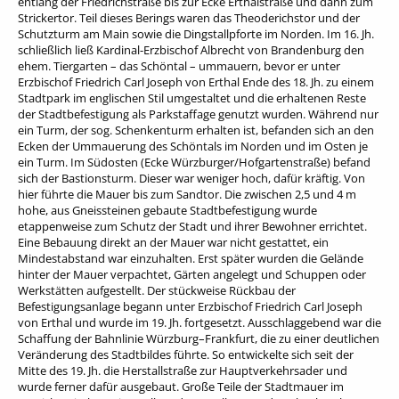
entlang der Friedrichstraße bis zur Ecke Erthalstraße und dann zum
Strickertor. Teil dieses Berings waren das Theoderichstor und der
Schutzturm am Main sowie die Dingstallpforte im Norden. Im 16. Jh.
schließlich ließ Kardinal-Erzbischof Albrecht von Brandenburg den
ehem. Tiergarten – das Schöntal – ummauern, bevor er unter
Erzbischof Friedrich Carl Joseph von Erthal Ende des 18. Jh. zu einem
Stadtpark im englischen Stil umgestaltet und die erhaltenen Reste
der Stadtbefestigung als Parkstaffage genutzt wurden. Während nur
ein Turm, der sog. Schenkenturm erhalten ist, befanden sich an den
Ecken der Ummauerung des Schöntals im Norden und im Osten je
ein Turm. Im Südosten (Ecke Würzburger/Hofgartenstraße) befand
sich der Bastionsturm. Dieser war weniger hoch, dafür kräftig. Von
hier führte die Mauer bis zum Sandtor. Die zwischen 2,5 und 4 m
hohe, aus Gneissteinen gebaute Stadtbefestigung wurde
etappenweise zum Schutz der Stadt und ihrer Bewohner errichtet.
Eine Bebauung direkt an der Mauer war nicht gestattet, ein
Mindestabstand war einzuhalten. Erst später wurden die Gelände
hinter der Mauer verpachtet, Gärten angelegt und Schuppen oder
Werkstätten aufgestellt. Der stückweise Rückbau der
Befestigungsanlage begann unter Erzbischof Friedrich Carl Joseph
von Erthal und wurde im 19. Jh. fortgesetzt. Ausschlaggebend war die
Schaffung der Bahnlinie Würzburg–Frankfurt, die zu einer deutlichen
Veränderung des Stadtbildes führte. So entwickelte sich seit der
Mitte des 19. Jh. die Herstallstraße zur Hauptverkehrsader und
wurde ferner dafür ausgebaut. Große Teile der Stadtmauer im