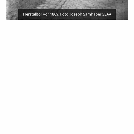
Herstalltor vor 1869, Foto: Joseph Samhaber SSAA