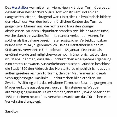
Das
Herstalltor
war mit einem viereckigen kräftigen Turm überbaut,
dessen oberstes Stockwerk aus Holz konstruiert und an den
Längsseiten leicht auskragend war. Ein steiles Halbwalmdach bildete
den Abschluss. Von den beiden nördlichen Kanten des Turmes
gingen zwei Mauern aus, die rechts und links den Zwinger
abschlossen. An ihren Eckpunkten standen zwei kleine Rundtürme,
welche durch ein zweites Tor miteinander verbunden waren. Ein
solcher als Barbakane bezeichneter zusätzlicher Verteidigungsbau
wurde erst im 14. Jh. gebräuchlich. Da das Herstalltor in einer im
Stiftsarchiv verwahrten Urkunde vom 12. Januar 1344 erstmals
erwähnt wurde und möglicherweise noch früher errichtet worden
ist, ist anzunehmen, dass die Rundtürmchen eine spätere Ergänzung
zum ersten Tor waren. Aus verkehrstechnischen Gründen beschloss
die Stadt 1869 den Abbruch des Herstalltores einschließlich des von
außen gesehen rechten Torturms, den der Maurermeister Joseph
Schnugg besorgte. Das linke Rundtürmchen blieb erhalten. Im
Zweiten Weltkrieg erlitt das erhaltene Türmchen Beschädigungen am
Mauerwerk, die ausgebessert wurden. Ein steinernes Wappen
allerdings ging verloren. Es war mit der Jahreszahl „1545“ bezeichnet.
1951 mit einem neuen Putz versehen, wurde um das Türmchen eine
Verkehrsinsel angelegt.
Sandtor