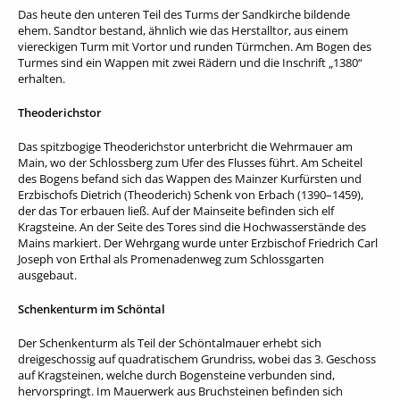
Das heute den unteren Teil des Turms der Sandkirche bildende
ehem. Sandtor bestand, ähnlich wie das Herstalltor, aus einem
viereckigen Turm mit Vortor und runden Türmchen. Am Bogen des
Turmes sind ein Wappen mit zwei Rädern und die Inschrift „1380“
erhalten.
Theoderichstor
Das spitzbogige Theoderichstor unterbricht die Wehrmauer am
Main, wo der Schlossberg zum Ufer des Flusses führt. Am Scheitel
des Bogens befand sich das Wappen des Mainzer Kurfürsten und
Erzbischofs Dietrich (Theoderich) Schenk von Erbach (1390–1459),
der das Tor erbauen ließ. Auf der Mainseite befinden sich elf
Kragsteine. An der Seite des Tores sind die Hochwasserstände des
Mains markiert. Der Wehrgang wurde unter Erzbischof Friedrich Carl
Joseph von Erthal als Promenadenweg zum Schlossgarten
ausgebaut.
Schenkenturm im Schöntal
Der Schenkenturm als Teil der Schöntalmauer erhebt sich
dreigeschossig auf quadratischem Grundriss, wobei das 3. Geschoss
auf Kragsteinen, welche durch Bogensteine verbunden sind,
hervorspringt. Im Mauerwerk aus Bruchsteinen befinden sich