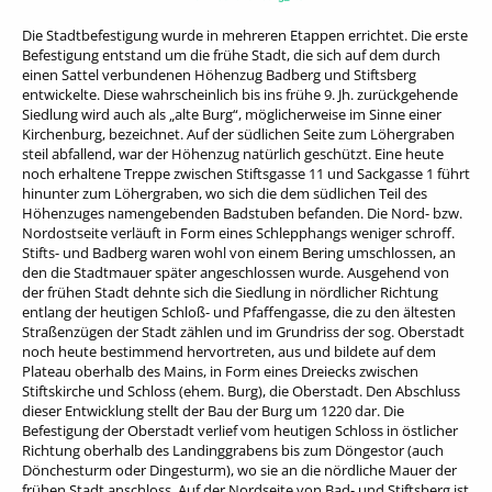
Die Stadtbefestigung wurde in mehreren Etappen errichtet. Die erste
Befestigung entstand um die frühe Stadt, die sich auf dem durch
einen Sattel verbundenen Höhenzug Badberg und Stiftsberg
entwickelte. Diese wahrscheinlich bis ins frühe 9. Jh. zurückgehende
Siedlung wird auch als „alte Burg“, möglicherweise im Sinne einer
Kirchenburg, bezeichnet. Auf der südlichen Seite zum Löhergraben
steil abfallend, war der Höhenzug natürlich geschützt. Eine heute
noch erhaltene Treppe zwischen Stiftsgasse 11 und Sackgasse 1 führt
hinunter zum Löhergraben, wo sich die dem südlichen Teil des
Höhenzuges namengebenden Badstuben befanden. Die Nord- bzw.
Nordostseite verläuft in Form eines Schlepphangs weniger schroff.
Stifts- und Badberg waren wohl von einem Bering umschlossen, an
den die Stadtmauer später angeschlossen wurde. Ausgehend von
der frühen Stadt dehnte sich die Siedlung in nördlicher Richtung
entlang der heutigen Schloß- und Pfaffengasse, die zu den ältesten
Straßenzügen der Stadt zählen und im Grundriss der sog. Oberstadt
noch heute bestimmend hervortreten, aus und bildete auf dem
Plateau oberhalb des Mains, in Form eines Dreiecks zwischen
Stiftskirche und Schloss (ehem. Burg), die Oberstadt. Den Abschluss
dieser Entwicklung stellt der Bau der Burg um 1220 dar. Die
Befestigung der Oberstadt verlief vom heutigen Schloss in östlicher
Richtung oberhalb des Landinggrabens bis zum Döngestor (auch
Dönchesturm oder Dingesturm), wo sie an die nördliche Mauer der
frühen Stadt anschloss. Auf der Nordseite von Bad- und Stiftsberg ist