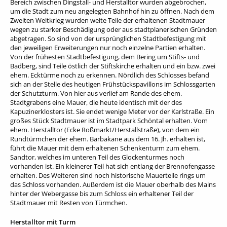
Bereich zwischen Dingstall- und Herstalltor wurden abgebrochen,
um die Stadt zum neu angelegten Bahnhof hin zu öffnen. Nach dem
Zweiten Weltkrieg wurden weite Teile der erhaltenen Stadtmauer
wegen zu starker Beschädigung oder aus stadtplanerischen Gründen
abgetragen. So sind von der ursprünglichen Stadtbefestigung mit
den jeweiligen Erweiterungen nur noch einzelne Partien erhalten.
Von der frühesten Stadtbefestigung, dem Bering um Stifts- und
Badberg, sind Teile östlich der Stiftskirche erhalten und ein bzw. zwei
ehem. Ecktürme noch zu erkennen. Nördlich des Schlosses befand
sich an der Stelle des heutigen Frühstückspavillons im Schlossgarten
der Schutzturm. Von hier aus verlief am Rande des ehem.
Stadtgrabens eine Mauer, die heute identisch mit der des
Kapuzinerklosters ist. Sie endet wenige Meter vor der Karlstraße. Ein
großes Stück Stadtmauer ist im Stadtpark Schöntal erhalten. Vom
ehem. Herstalltor (Ecke Roßmarkt/Herstallstraße), von dem ein
Rundtürmchen der ehem. Barbakane aus dem 16. Jh. erhalten ist,
führt die Mauer mit dem erhaltenen Schenkenturm zum ehem.
Sandtor, welches im unteren Teil des Glockenturmes noch
vorhanden ist. Ein kleinerer Teil hat sich entlang der Brennofengasse
erhalten. Des Weiteren sind noch historische Mauerteile rings um
das Schloss vorhanden. Außerdem ist die Mauer oberhalb des Mains
hinter der Webergasse bis zum Schloss ein erhaltener Teil der
Stadtmauer mit Resten von Türmchen.
Herstalltor mit Turm