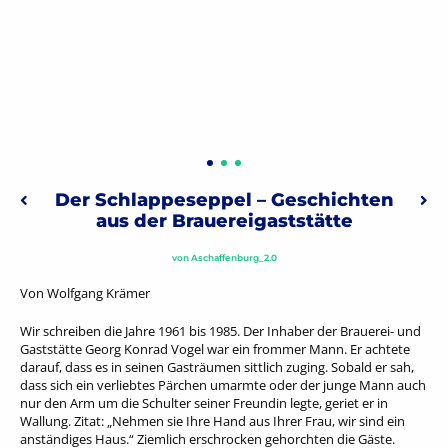
Beitragsnavigation
Der Schlappeseppel – Geschichten
Vorheriger: Episode 1: Das Zeitzeugenarchiv des Stadt- und St
Näc
aus der Brauereigaststätte
von
Aschaffenburg_2.0
Von Wolfgang Krämer
Wir schreiben die Jahre 1961 bis 1985. Der Inhaber der Brauerei- und
Gaststätte Georg Konrad Vogel war ein frommer Mann. Er achtete
darauf, dass es in seinen Gasträumen sittlich zuging. Sobald er sah,
dass sich ein verliebtes Pärchen umarmte oder der junge Mann auch
nur den Arm um die Schulter seiner Freundin legte, geriet er in
Wallung. Zitat: „Nehmen sie Ihre Hand aus Ihrer Frau, wir sind ein
anständiges Haus.“ Ziemlich erschrocken gehorchten die Gäste.