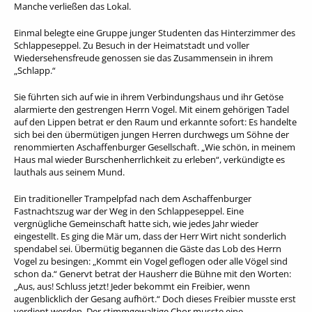
Manche verließen das Lokal.
Einmal belegte eine Gruppe junger Studenten das Hinterzimmer des
Schlappeseppel. Zu Besuch in der Heimatstadt und voller
Wiedersehensfreude genossen sie das Zusammensein in ihrem
„Schlapp.“
Sie führten sich auf wie in ihrem Verbindungshaus und ihr Getöse
alarmierte den gestrengen Herrn Vogel. Mit einem gehörigen Tadel
auf den Lippen betrat er den Raum und erkannte sofort: Es handelte
sich bei den übermütigen jungen Herren durchwegs um Söhne der
renommierten Aschaffenburger Gesellschaft. „Wie schön, in meinem
Haus mal wieder Burschenherrlichkeit zu erleben“, verkündigte es
lauthals aus seinem Mund.
Ein traditioneller Trampelpfad nach dem Aschaffenburger
Fastnachtszug war der Weg in den Schlappeseppel. Eine
vergnügliche Gemeinschaft hatte sich, wie jedes Jahr wieder
eingestellt. Es ging die Mär um, dass der Herr Wirt nicht sonderlich
spendabel sei. Übermütig begannen die Gäste das Lob des Herrn
Vogel zu besingen: „Kommt ein Vogel geflogen oder alle Vögel sind
schon da.“ Genervt betrat der Hausherr die Bühne mit den Worten:
„Aus, aus! Schluss jetzt! Jeder bekommt ein Freibier, wenn
augenblicklich der Gesang aufhört.“ Doch dieses Freibier musste erst
verdient werden. Der stimmgewaltige Chor musste eine