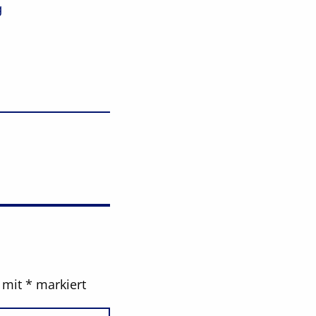
g
d mit
*
markiert