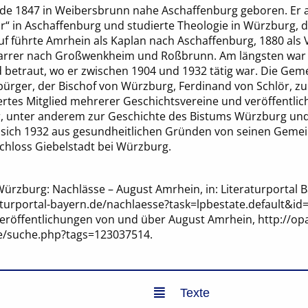
e 1847 in Weibersbrunn nahe Aschaffenburg geboren. Er a
r“ in Aschaffenburg und studierte Theologie in Würzburg, d
ruf führte Amrhein als Kaplan nach Aschaffenburg, 1880 als
arrer nach Großwenkheim und Roßbrunn. Am längsten war e
 betraut, wo er zwischen 1904 und 1932 tätig war. Die Ge
rger, der Bischof von Würzburg, Ferdinand von Schlör, zum
rtes Mitglied mehrerer Geschichtsvereine und veröffentlich
, unter anderem zur Geschichte des Bistums Würzburg und
sich 1932 aus gesundheitlichen Gründen von seinen Gemei
chloss Giebelstadt bei Würzburg.
rzburg: Nachlässe – August Amrhein, in: Literaturportal B
aturportal-bayern.de/nachlaesse?task=lpbestate.default&id
Veröffentlichungen von und über August Amrhein, http://op
de/suche.php?tags=123037514.
Texte