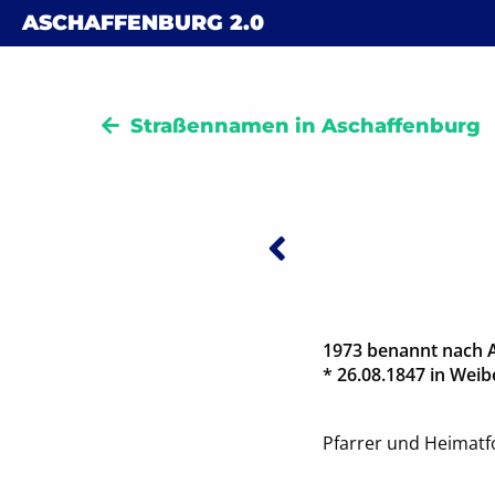
Skip to content
ASCHAFFENBURG
2.0
Straßennamen in Aschaffenburg
Vorheriger:
Beitra
1973 benannt nach 
* 26.08.1847 in Weib
Pfarrer und Heimatf