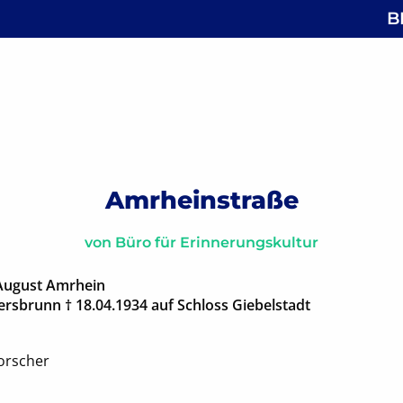
B
 Antoniusstraße
gsnavigation
Amrheinstraße
von
Büro für Erinnerungskultur
August Amrhein
ersbrunn † 18.04.1934 auf Schloss Giebelstadt
orscher