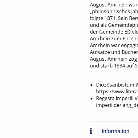
August Amrhein wurd
„philosophisches Jah
folgte 1871. Sein Be
und als Gemeindepf
der Gemeinde Eßfeld
Amrhein zum Ehrenbü
Amrhein war engagie
Aufsätze und Bücher
August Amrhein zog 
und starb 1934 auf S
Diozösanbistum Wü
https://www.liter
Regesta Imperii: 
imperii.de/lang_
Information