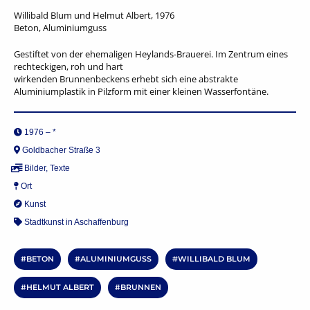
Willibald Blum und Helmut Albert, 1976
Beton, Aluminiumguss
Gestiftet von der ehemaligen Heylands-Brauerei. Im Zentrum eines
rechteckigen, roh und hart
wirkenden Brunnenbeckens erhebt sich eine abstrakte
Aluminiumplastik in Pilzform mit einer kleinen Wasserfontäne.
1976 – *
Goldbacher Straße 3
Bilder
,
Texte
Ort
Kunst
Stadtkunst in Aschaffenburg
BETON
ALUMINIUMGUSS
WILLIBALD BLUM
HELMUT ALBERT
BRUNNEN