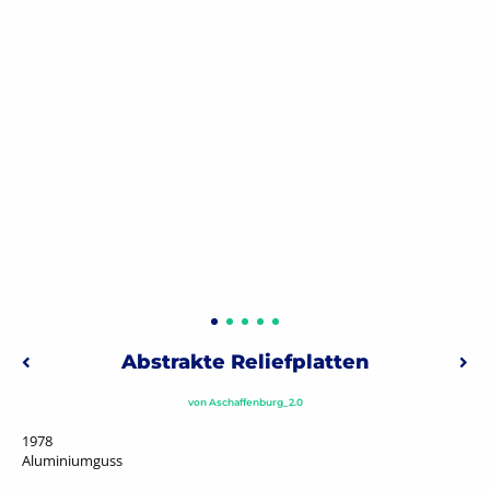
Beitragsnavigation
Abstrakte Reliefplatten
Vorheriger: Konditorei-Szenen
Näch
von
Aschaffenburg_2.0
1978
Aluminiumguss