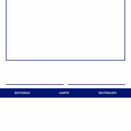
NAME
*
E-MAIL-ADRESSE
*
BEITRÄGE
KARTE
BEITRAGEN
Name, E-Mail-Adresse und Website in diesem Browser
für meinen nächsten Kommentar speichern.