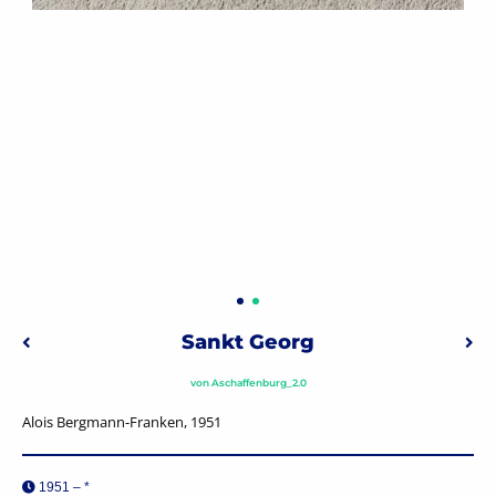
Beitragsnavigation
Sankt Georg
Vorheriger: Sankt Elisabeth
Näch
von
Aschaffenburg_2.0
Alois Bergmann-Franken, 1951
1951 – *