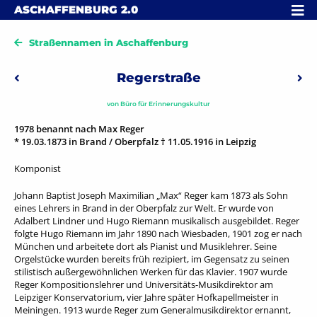
Skip to content
MENÜ
ASCHAFFENBURG
2.0
Straßennamen in Aschaffenburg
Beitragsnavigation
Regerstraße
Vorheriger: Reigersbergstraße
Näc
von
Büro für Erinnerungskultur
1978 benannt nach Max Reger
* 19.03.1873 in Brand / Oberpfalz † 11.05.1916 in Leipzig
Komponist
Johann Baptist Joseph Maximilian „Max“ Reger kam 1873 als Sohn
eines Lehrers in Brand in der Oberpfalz zur Welt. Er wurde von
Adalbert Lindner und Hugo Riemann musikalisch ausgebildet. Reger
folgte Hugo Riemann im Jahr 1890 nach Wiesbaden, 1901 zog er nach
München und arbeitete dort als Pianist und Musiklehrer. Seine
Orgelstücke wurden bereits früh rezipiert, im Gegensatz zu seinen
stilistisch außergewöhnlichen Werken für das Klavier. 1907 wurde
Reger Kompositionslehrer und Universitäts-Musikdirektor am
Leipziger Konservatorium, vier Jahre später Hofkapellmeister in
Meiningen. 1913 wurde Reger zum Generalmusikdirektor ernannt,