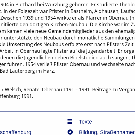
 1904 in Bütthard bei Würzburg geboren. Er studierte Theol
. In der Folgezeit war Pfister in Bastheim, Aidhausen, Lauf
 Zwischen 1939 und 1954 wirkte er als Pfarrer in Obernau (h
nitiierte den dortigen Kirchen-Neubau. Die Kirche war im Z
em kamen viele neue Gemeindemitglieder aus den ehemali
er unterstützte den Neubau durch monatliche Sammlungen, d
Die Umsetzung des Neubaus erfolgte erst nach Pfisters Zeit
rbeit in Obernau legte Pfister auf die Jugendarbeit. Er orga
denen die Jugendlichen neben Bibelstudien auch sangen, T
er fuhren. 1954 verließ Pfister Obernau und wechselte nach
n Bad Lauterberg im Harz.
 / Welsch, Renate: Obernau 1191 – 1991. Beiträge zu Verga
ffenburg 1991.
Texte
Aschaffenburg
Bildung
,
Straßenname