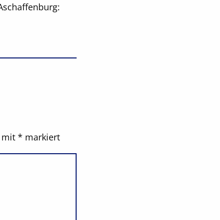
 Aschaffenburg:
d mit
*
markiert