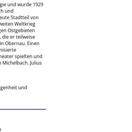
ogie und wurde 1929
ach und
eute Stadtteil von
weiten Weltkrieg
gen Ostgebieten
ie er teilweise
 in Obernau. Einen
nisierte
heater spielten und
 Michelbach. Julius
ngenheit und
n