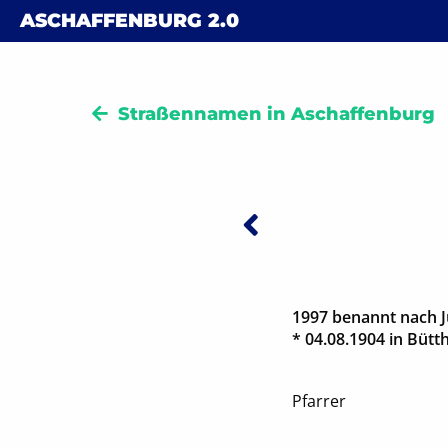
Skip to content
ASCHAFFENBURG
2.0
Straßennamen in Aschaffenburg
Vorheriger:
Beitra
1997 benannt nach Ju
* 04.08.1904 in Bütt
Pfarrer