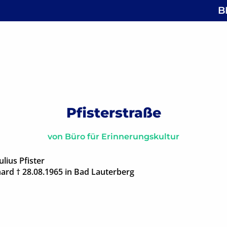
B
 Philippstraße
gsnavigation
Pfisterstraße
von
Büro für Erinnerungskultur
lius Pfister
hard † 28.08.1965 in Bad Lauterberg