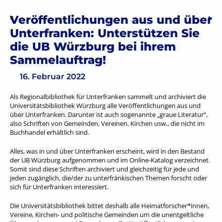
Beitragsnavigation
Veröffentlichungen aus und über
Vorheriger: Erinnern. Immer – Mit WhatsApp in die jüdische
Näc
Unterfranken: Unterstützen Sie
die UB Würzburg bei ihrem
Sammelauftrag!
16. Februar 2022
Als Regionalbibliothek für Unterfranken sammelt und archiviert die
Universitätsbibliothek Würzburg alle Veröffentlichungen aus und
über Unterfranken. Darunter ist auch sogenannte „graue Literatur“,
also Schriften von Gemeinden, Vereinen, Kirchen usw., die nicht im
Buchhandel erhältlich sind.
Alles, was in und über Unterfranken erscheint, wird in den Bestand
der UB Würzburg aufgenommen und im Online-Katalog verzeichnet.
Somit sind diese Schriften archiviert und gleichzeitig für jede und
jeden zugänglich, die/der zu unterfränkischen Themen forscht oder
sich für Unterfranken interessiert.
Die Universitätsbibliothek bittet deshalb alle Heimatforscher*innen,
Vereine, Kirchen- und politische Gemeinden um die unentgeltliche