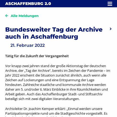
Skip to content
MENÜ
ASCHAFFENBURG
2.0
Alle Meldungen
Beitragsnavigation
Bundesweiter Tag der Archive
Vorheriger: Veröffentlichungen aus und über Unterfranken: 
Näc
auch in Aschaffenburg
21. Februar 2022
Tätig für die Zukunft der Vergangenheit
Vor knapp zwei Jahren stand der große Aktionstag der deutschen
Archive, der „Tag der Archive“, bereits im Zeichen der Pandemie – im
Jahr 2022 erscheint die Situation zunächst ähnlich, auch wenn alle
Zeichen auf Lockerungen und eine Entspannung der Lage
hindeuten. Zahlreiche staatliche und kommunale Archive werden
daher am 5. und/oder 6. März Einblicke in ihre Räumlichkeiten und
Arbeit geben. Auch das Aschaffenburger Stadt- und Stiftsarchiv
beteiligt sich mit zwei digitalen Veranstaltungen.
Archivleiter Dr. Joachim Kemper erklärt: „Einmal werden unsere
Partizipationsprojekte rund um die Stadtgeschichte vorgestellt. Es