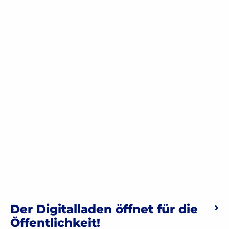
Beitragsnavigation
Der Digitalladen öffnet für die
Vorheriger: Fürth-Wiki-Laden trifft Digitalladen Aschaffenburg
Näch
Öffentlichkeit!