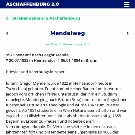
Skip to content
MENÜ
ASCHAFFENBURG
2.0
Straßennamen in Aschaffenburg
Beitragsnavigation
Mendelweg
Vorheriger: Mergenbaum-Platz
Näc
von
Büro für Erinnerungskultur
1973 benannt nach Gregor Mendel
* 20.07.1822 in Heinzendorf † 06.01.1884 in Brünn
Priester und Vererbungsforscher
Johann Gregor Mendel wurde 1822 in Heinzendorf (heute in
Tschechien) geboren. Er entstammte einer Bauernfamilie, wurde
jedoch vom örtlichen Pfarrer unterstützt, der ihm ein Studium
nahelegte. Mendel ging nach Brünn (Brno) und trat dem Augustiner
Kloster bei. Er studierte Theologie und wurde 1847 zum Priester
geweiht. Ab 1851 studierte er in Wien Naturwissenschaften und war
zugleich als Hilfslehrer und später als Abt des Klosters tätig. 1855
begann er, Erbsen zu kreuzen und notierte deren
Vererbungsmerkmale. Die Versuche setzte er in den nächsten
Jahrzehnten fort und präsentierte seine Ergebnisse ab 1865 der