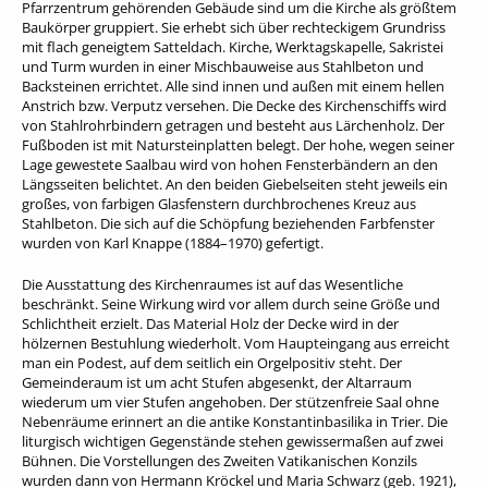
Pfarrzentrum gehörenden Gebäude sind um die Kirche als größtem
Baukörper gruppiert. Sie erhebt sich über rechteckigem Grundriss
mit flach geneigtem Satteldach. Kirche, Werktagskapelle, Sakristei
und Turm wurden in einer Mischbauweise aus Stahlbeton und
Backsteinen errichtet. Alle sind innen und außen mit einem hellen
Anstrich bzw. Verputz versehen. Die Decke des Kirchenschiffs wird
von Stahlrohrbindern getragen und besteht aus Lärchenholz. Der
Fußboden ist mit Natursteinplatten belegt. Der hohe, wegen seiner
Lage gewestete Saalbau wird von hohen Fensterbändern an den
Längsseiten belichtet. An den beiden Giebelseiten steht jeweils ein
großes, von farbigen Glasfenstern durchbrochenes Kreuz aus
Stahlbeton. Die sich auf die Schöpfung beziehenden Farbfenster
wurden von Karl Knappe (1884–1970) gefertigt.
Die Ausstattung des Kirchenraumes ist auf das Wesentliche
beschränkt. Seine Wirkung wird vor allem durch seine Größe und
Schlichtheit erzielt. Das Material Holz der Decke wird in der
hölzernen Bestuhlung wiederholt. Vom Haupteingang aus erreicht
man ein Podest, auf dem seitlich ein Orgelpositiv steht. Der
Gemeinderaum ist um acht Stufen abgesenkt, der Altarraum
wiederum um vier Stufen angehoben. Der stützenfreie Saal ohne
Nebenräume erinnert an die antike Konstantinbasilika in Trier. Die
liturgisch wichtigen Gegenstände stehen gewissermaßen auf zwei
Bühnen. Die Vorstellungen des Zweiten Vatikanischen Konzils
wurden dann von Hermann Kröckel und Maria Schwarz (geb. 1921),