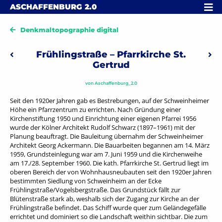
Skip to content
MENÜ
ASCHAFFENBURG
2.0
Denkmaltopographie digital
Beitragsnavigation
Frühlingstraße – Pfarrkirche St.
Vorheriger: Haberflug
Näch
Gertrud
von
Aschaffenburg_2.0
Seit den 1920er Jahren gab es Bestrebungen, auf der Schweinheimer
Höhe ein Pfarrzentrum zu errichten. Nach Gründung einer
Kirchenstiftung 1950 und Einrichtung einer eigenen Pfarrei 1956
wurde der Kölner Architekt Rudolf Schwarz (1897–1961) mit der
Planung beauftragt. Die Bauleitung übernahm der Schweinheimer
Architekt Georg Ackermann. Die Bauarbeiten begannen am 14. März
1959, Grundsteinlegung war am 7. Juni 1959 und die Kirchenweihe
am 17./28. September 1960. Die kath. Pfarrkirche St. Gertrud liegt im
oberen Bereich der von Wohnhausneubauten seit den 1920er Jahren
bestimmten Siedlung von Schweinheim an der Ecke
Frühlingstraße/Vogelsbergstraße. Das Grundstück fällt zur
Blütenstraße stark ab, weshalb sich der Zugang zur Kirche an der
Frühlingstraße befindet. Das Schiff wurde quer zum Geländegefälle
errichtet und dominiert so die Landschaft weithin sichtbar. Die zum