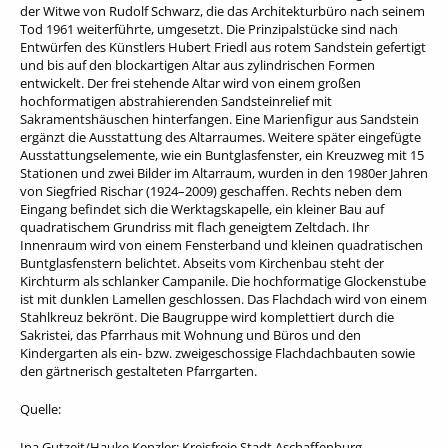
der Witwe von Rudolf Schwarz, die das Architekturbüro nach seinem
Tod 1961 weiterführte, umgesetzt. Die Prinzipalstücke sind nach
Entwürfen des Künstlers Hubert Friedl aus rotem Sandstein gefertigt
und bis auf den blockartigen Altar aus zylindrischen Formen
entwickelt. Der frei stehende Altar wird von einem großen
hochformatigen abstrahierenden Sandsteinrelief mit
Sakramentshäuschen hinterfangen. Eine Marienfigur aus Sandstein
ergänzt die Ausstattung des Altarraumes. Weitere später eingefügte
Ausstattungselemente, wie ein Buntglasfenster, ein Kreuzweg mit 15
Stationen und zwei Bilder im Altarraum, wurden in den 1980er Jahren
von Siegfried Rischar (1924–2009) geschaffen. Rechts neben dem
Eingang befindet sich die Werktagskapelle, ein kleiner Bau auf
quadratischem Grundriss mit flach geneigtem Zeltdach. Ihr
Innenraum wird von einem Fensterband und kleinen quadratischen
Buntglasfenstern belichtet. Abseits vom Kirchenbau steht der
Kirchturm als schlanker Campanile. Die hochformatige Glockenstube
ist mit dunklen Lamellen geschlossen. Das Flachdach wird von einem
Stahlkreuz bekrönt. Die Baugruppe wird komplettiert durch die
Sakristei, das Pfarrhaus mit Wohnung und Büros und den
Kindergarten als ein- bzw. zweigeschossige Flachdachbauten sowie
den gärtnerisch gestalteten Pfarrgarten.
Quelle:
Ina Gutzeit/Hauke Kenzler: Kreisfreie Stadt Aschaffenburg.