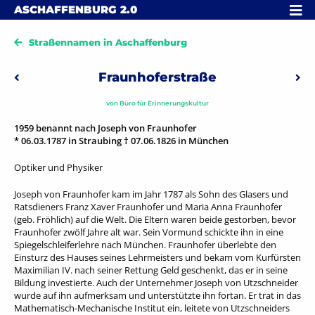
Skip to content
MENÜ
ASCHAFFENBURG
2.0
Straßennamen in Aschaffenburg
Beitragsnavigation
Fraunhoferstraße
Vorheriger: Freundstraße
Näc
von
Büro für Erinnerungskultur
1959 benannt nach Joseph von Fraunhofer
* 06.03.1787 in Straubing † 07.06.1826 in München
Optiker und Physiker
Joseph von Fraunhofer kam im Jahr 1787 als Sohn des Glasers und
Ratsdieners Franz Xaver Fraunhofer und Maria Anna Fraunhofer
(geb. Fröhlich) auf die Welt. Die Eltern waren beide gestorben, bevor
Fraunhofer zwölf Jahre alt war. Sein Vormund schickte ihn in eine
Spiegelschleiferlehre nach München. Fraunhofer überlebte den
Einsturz des Hauses seines Lehrmeisters und bekam vom Kurfürsten
Maximilian IV. nach seiner Rettung Geld geschenkt, das er in seine
Bildung investierte. Auch der Unternehmer Joseph von Utzschneider
wurde auf ihn aufmerksam und unterstützte ihn fortan. Er trat in das
Mathematisch-Mechanische Institut ein, leitete von Utzschneiders