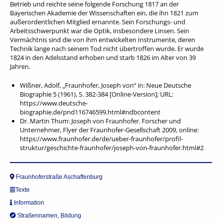
Betrieb und reichte seine folgende Forschung 1817 an der
Bayerischen Akademie der Wissenschaften ein, die ihn 1821 zum
außerordentlichen Mitglied ernannte. Sein Forschungs- und
Arbeitsschwerpunkt war die Optik, insbesondere Linsen. Sein
Vermächtnis sind die von ihm entwickelten Instrumente, deren
Technik lange nach seinem Tod nicht übertroffen wurde. Er wurde
1824 in den Adelsstand erhoben und starb 1826 im Alter von 39
Jahren.
Wißner, Adolf, „Fraunhofer, Joseph von“ in: Neue Deutsche
Biographie 5 (1961), S. 382-384 [Online-Version]; URL:
https://www.deutsche-
biographie.de/pnd116746599.html#ndbcontent
Dr. Martin Thum: Joseph von Fraunhofer. Forscher und
Unternehmer, Flyer der Fraunhofer-Gesellschaft 2009, online:
https://www.fraunhofer.de/de/ueber-fraunhofer/profil-
struktur/geschichte-fraunhofer/joseph-von-fraunhofer.html#2
Fraunhoferstraße Aschaffenburg
Texte
Information
Straßennamen
,
Bildung