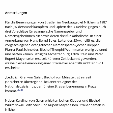
Anmerkungen
Für die Benennungen von Straßen im Neubaugebiet Nilkheims 1987
nach „Widerstandskämpfern und Opfern des 3. Reichs“ gingen auch
drei Vorschläge für evangelische Namensgeber und
Namensgeberinnen ein sowie deren drei für katholische. In einer
Anmerkung von Hans-Bernd Spies, Leiter des SSAA, heißt es, die
vorgeschlagenen evangelischen Namenspaten (Jochen Klepper,
Pfarrer Paul Schneider, Bischof Theophil Wurm) seien wenig bekannt
und hätten keinen Bezug zu Aschaffenburg; Edith Stein und Pater
Rupert Mayer seien erst seit kürzerer Zeit bekannt geworden,
weshalb eine Benennung einer Straße hier ebenfalls nicht sinnvoll
erscheine:
„Lediglich Graf von Galen, Bischof von Münster, ist ein seit
Jahrzehnten überregional bekannter Gegner des
Nationalsozialismus, der für eine Straßenbenennung in Frage
[23]
kommt.“
Neben Kardinal von Galen erhielten Jochen Klepper und Bischof
Wurm sowie Edith Stein und Rupert Mayer einen Straßennamen in
Nilkheim.