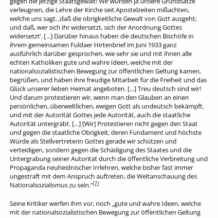
gegen die jetzige Staatsgewalt! Wir würden ja unsere Grundsätze
verleugnen, die Lehre der Kirche seit Apostelzeiten mißachten,
welche uns sagt, ‚daß die obrigkeitliche Gewalt von Gott ausgeht;
und daß, wer sich ihr widersetzt, sich der Anordnung Gottes
widersetzt‘. […] Darüber hinaus haben die deutschen Bischöfe in
ihrem gemeinsamen Fuldaer Hirtenbrief im Juni 1933 ganz
ausführlich darüber gesprochen, wie sehr sie und mit ihnen alle
echten Katholiken gute und wahre Ideen, welche mit der
nationalsozialistischen Bewegung zur öffentlichen Geltung kamen,
begrüßen, und haben ihre freudige Mitarbeit für die Freiheit und das
Glück unserer lieben Heimat angeboten. […] Treu deutsch sind wir!
Und darum protestieren wir, wenn man den Glauben an einen
persönlichen, überweltlichen, ewigen Gott als undeutsch bekämpft,
und mit der Autorität Gottes jede Autorität, auch die staatliche
Autorität untergräbt. […] [Wir] Protestieren nicht gegen den Staat
und gegen die staatliche Obrigkeit, deren Fundament und höchste
Würde als Stellvertreterin Gottes gerade wir schützen und
verteidigen, sondern gegen die Schädigung des Staates und die
Untergrabung seiner Autorität durch die öffentliche Verbreitung und
Propaganda neuheidnischer Irrlehren, welche bisher fast immer
ungestraft mit dem Anspruch auftreten, die Weltanschauung des
[7]
Nationalsozialismus zu sein.“
Seine Kritiker werfen ihm vor, noch „gute und wahre Ideen, welche
mit der nationalsozialistischen Bewegung zur öffentlichen Geltung