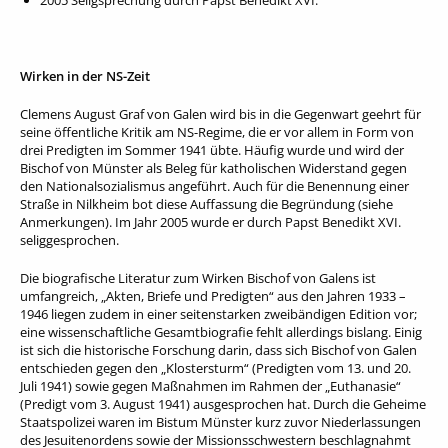
2005 Seligsprechung durch Papst Benedikt XVI.
Wirken in der NS-Zeit
Clemens August Graf von Galen wird bis in die Gegenwart geehrt für
seine öffentliche Kritik am NS-Regime, die er vor allem in Form von
drei Predigten im Sommer 1941 übte. Häufig wurde und wird der
Bischof von Münster als Beleg für katholischen Widerstand gegen
den Nationalsozialismus angeführt. Auch für die Benennung einer
Straße in Nilkheim bot diese Auffassung die Begründung (siehe
Anmerkungen). Im Jahr 2005 wurde er durch Papst Benedikt XVI.
seliggesprochen.
Die biografische Literatur zum Wirken Bischof von Galens ist
umfangreich, „Akten, Briefe und Predigten“ aus den Jahren 1933 –
1946 liegen zudem in einer seitenstarken zweibändigen Edition vor;
eine wissenschaftliche Gesamtbiografie fehlt allerdings bislang. Einig
ist sich die historische Forschung darin, dass sich Bischof von Galen
entschieden gegen den „Klostersturm“ (Predigten vom 13. und 20.
Juli 1941) sowie gegen Maßnahmen im Rahmen der „Euthanasie“
(Predigt vom 3. August 1941) ausgesprochen hat. Durch die Geheime
Staatspolizei waren im Bistum Münster kurz zuvor Niederlassungen
des Jesuitenordens sowie der Missionsschwestern beschlagnahmt