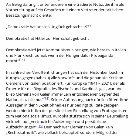
Als Beleg dafür gilt unter anderem eine tradierte Notiz, die ihm als
Vorbereitung auf ein Gespräch mit einem Vertreter der britischen
Besatzungsmacht diente:
„Demokratie hat uns ins Unglück gebracht 1933
Demokratie hat Hitler zur Herrschaft gebracht
Demokratie wird jetzt Kommunismus bringen, wie bereits in Italien
und Frankreich, zumal, wenn der Hunger dafür Propaganda
[14]
macht“
In zahlreichen Veröffentlichungen hat sich der Historiker Joachim
Kuropka gegen (nahezu) alle Vorwürfe und die genannte Kritik an
Clemens von Galen positioniert. Für Kuropka (1941 – 2021), der als
Experte für die Biografie des Bischofs und Kardinals galt, war und
blieb Clemens von Galen immer „ein entschiedener Gegner des
[15]
Nationalsozialismus“
. Seiner Auffassung nach dürften öffentliche
Aussagen in der NS-Zeit ohnedies nur bedingt zu Rate gezogen
werden hinsichtlich der persönlichen Einstellung von Protagonisten
zum Nationalsozialismus. Kuropka stützte sich in seiner Beurteilung
vielmehr auf „vertrauliche Äußerungen und persönliche
[16]
Aufzeichnungen“.
Demnach war Clemens von Galen kein
„Rechtskatholik“, wie vielfach behauptet, sondern Mitglied der