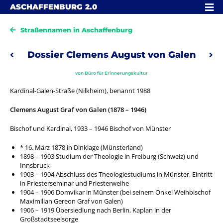
Skip to content
MENÜ
ASCHAFFENBURG
2.0
Straßennamen in Aschaffenburg
Beitragsnavigation
Dossier Clemens August von Galen
Vorheriger: Dossier Carl Goerdeler
Näch
von
Büro für Erinnerungskultur
Kardinal-Galen-Straße (Nilkheim), benannt 1988
Clemens August Graf von Galen (1878 – 1946)
Bischof und Kardinal, 1933 – 1946 Bischof von Münster
* 16. März 1878 in Dinklage (Münsterland)
1898 – 1903 Studium der Theologie in Freiburg (Schweiz) und
Innsbruck
1903 – 1904 Abschluss des Theologiestudiums in Münster, Eintritt
in Priesterseminar und Priesterweihe
1904 – 1906 Domvikar in Münster (bei seinem Onkel Weihbischof
Maximilian Gereon Graf von Galen)
1906 – 1919 Übersiedlung nach Berlin, Kaplan in der
Großstadtseelsorge