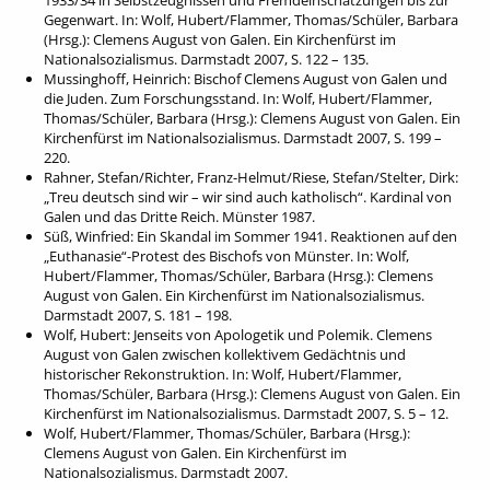
1933/34 in Selbstzeugnissen und Fremdeinschätzungen bis zur
Gegenwart. In: Wolf, Hubert/Flammer, Thomas/Schüler, Barbara
(Hrsg.): Clemens August von Galen. Ein Kirchenfürst im
Nationalsozialismus. Darmstadt 2007, S. 122 – 135.
Mussinghoff, Heinrich: Bischof Clemens August von Galen und
die Juden. Zum Forschungsstand. In: Wolf, Hubert/Flammer,
Thomas/Schüler, Barbara (Hrsg.): Clemens August von Galen. Ein
Kirchenfürst im Nationalsozialismus. Darmstadt 2007, S. 199 –
220.
Rahner, Stefan/Richter, Franz-Helmut/Riese, Stefan/Stelter, Dirk:
„Treu deutsch sind wir – wir sind auch katholisch“. Kardinal von
Galen und das Dritte Reich. Münster 1987.
Süß, Winfried: Ein Skandal im Sommer 1941. Reaktionen auf den
„Euthanasie“-Protest des Bischofs von Münster. In: Wolf,
Hubert/Flammer, Thomas/Schüler, Barbara (Hrsg.): Clemens
August von Galen. Ein Kirchenfürst im Nationalsozialismus.
Darmstadt 2007, S. 181 – 198.
Wolf, Hubert: Jenseits von Apologetik und Polemik. Clemens
August von Galen zwischen kollektivem Gedächtnis und
historischer Rekonstruktion. In: Wolf, Hubert/Flammer,
Thomas/Schüler, Barbara (Hrsg.): Clemens August von Galen. Ein
Kirchenfürst im Nationalsozialismus. Darmstadt 2007, S. 5 – 12.
Wolf, Hubert/Flammer, Thomas/Schüler, Barbara (Hrsg.):
Clemens August von Galen. Ein Kirchenfürst im
Nationalsozialismus. Darmstadt 2007.