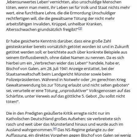
‚lebensunwertes Leben‘ vernichten, also unschuldige Menschen
töten, wenn man meint, ihr Leben sei für Volk und Staat nichts mehr
wert, eine furchtbare Lehre, die die Ermordung Unschuldiger
rechtfertigen will, die die gewaltsame Tötung der nicht mehr
arbeitsfähigen Invaliden, Krüppel, unheilbar Kranken,
[3]
Altersschwachen grundsätzlich freigibt!“
Er habe gesicherte Kenntnis darüber, dass eine große Zahl
geisteskranker bereits vorsätzlich getötet worden ist und in Zukunft
getötet werden soll; er berichtete auch über konkrete Beispiele aus
seinem Einflussbereich, ohne dabei Namen zu nennen. Da es sich
hierbei um ein „Verbrechen wider das Leben“ handele, habe er,
Bischof von Galen, am 28. Juli 1941 Anzeige erstattet, bei der
Staatsanwaltschaft beim Landgericht Münster sowie beim
Polizeipräsidenten. Während in Notwehr oder „im gerechten Krieg
Gewaltanwendung bis zur Tötung erlaubt und nicht selten geboten“
sei, verurteile er eine Tötung „unproduktiver“ Volksgenossen auf das
Schärfste, unter Verweis auf das göttliche 5. Gebot „Du sollst nicht
töten!“.
Die in den Predigten geäußerte Kritik erregte nicht nur im
Katholischen Deutschland großes Aufsehen; sie verbreitete sich
rasch und weit über das Münsterland hinaus und wurde auch im
[4]
Ausland wahrgenommen.
Das NS-Regime gelangte zu der
Auffassung, ein direktes Vorgehen gegen Bischof von Galen sei wenig