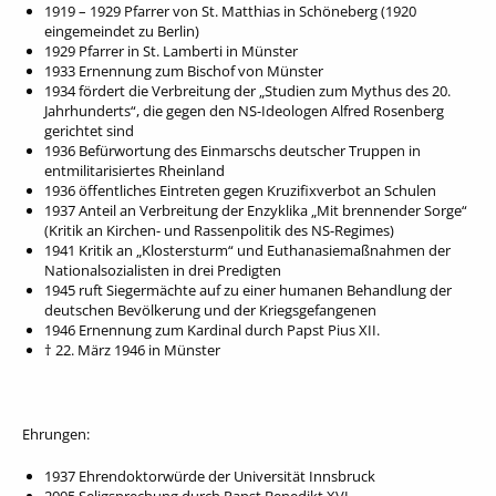
1919 – 1929 Pfarrer von St. Matthias in Schöneberg (1920
eingemeindet zu Berlin)
1929 Pfarrer in St. Lamberti in Münster
1933 Ernennung zum Bischof von Münster
1934 fördert die Verbreitung der „Studien zum Mythus des 20.
Jahrhunderts“, die gegen den NS-Ideologen Alfred Rosenberg
gerichtet sind
1936 Befürwortung des Einmarschs deutscher Truppen in
entmilitarisiertes Rheinland
1936 öffentliches Eintreten gegen Kruzifixverbot an Schulen
1937 Anteil an Verbreitung der Enzyklika „Mit brennender Sorge“
(Kritik an Kirchen- und Rassenpolitik des NS-Regimes)
1941 Kritik an „Klostersturm“ und Euthanasiemaßnahmen der
Nationalsozialisten in drei Predigten
1945 ruft Siegermächte auf zu einer humanen Behandlung der
deutschen Bevölkerung und der Kriegsgefangenen
1946 Ernennung zum Kardinal durch Papst Pius XII.
† 22. März 1946 in Münster
Ehrungen:
1937 Ehrendoktorwürde der Universität Innsbruck