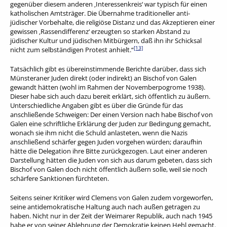
gegenüber diesem anderen ‚Interessenkreis‘ war typisch für einen
katholischen Amtsträger. Die Übernahme traditioneller anti-
jüdischer Vorbehalte, die religiöse Distanz und das Akzeptieren einer
gewissen ‚Rassendifferenz‘ erzeugten so starken Abstand zu
jüdischer Kultur und jüdischen Mitbürgern, daß ihn ihr Schicksal
[13]
nicht zum selbständigen Protest anhielt.“
Tatsächlich gibt es übereinstimmende Berichte darüber, dass sich
Münsteraner Juden direkt (oder indirekt) an Bischof von Galen
gewandt hätten (wohl im Rahmen der Novemberpogrome 1938).
Dieser habe sich auch dazu bereit erklärt, sich öffentlich zu äußern.
Unterschiedliche Angaben gibt es über die Gründe für das
anschließende Schweigen: Der einen Version nach habe Bischof von
Galen eine schriftliche Erklärung der Juden zur Bedingung gemacht,
wonach sie ihm nicht die Schuld anlasteten, wenn die Nazis
anschließend schärfer gegen Juden vorgehen würden; daraufhin
hätte die Delegation ihre Bitte zurückgezogen. Laut einer anderen
Darstellung hätten die Juden von sich aus darum gebeten, dass sich
Bischof von Galen doch nicht öffentlich äußern solle, weil sie noch
schärfere Sanktionen fürchteten.
Seitens seiner Kritiker wird Clemens von Galen zudem vorgeworfen,
seine antidemokratische Haltung auch nach außen getragen zu
haben. Nicht nur in der Zeit der Weimarer Republik, auch nach 1945
habe er von seiner Ablehnung der Demokratie keinen Hehl gemacht.