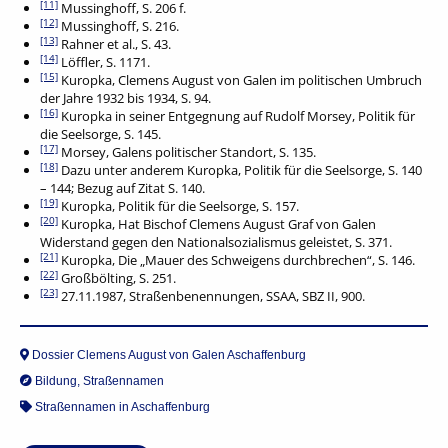
[11]
Mussinghoff, S. 206 f.
[12]
Mussinghoff, S. 216.
[13]
Rahner et al., S. 43.
[14]
Löffler, S. 1171.
[15]
Kuropka, Clemens August von Galen im politischen Umbruch
der Jahre 1932 bis 1934, S. 94.
[16]
Kuropka in seiner Entgegnung auf Rudolf Morsey, Politik für
die Seelsorge, S. 145.
[17]
Morsey, Galens politischer Standort, S. 135.
[18]
Dazu unter anderem Kuropka, Politik für die Seelsorge, S. 140
– 144; Bezug auf Zitat S. 140.
[19]
Kuropka, Politik für die Seelsorge, S. 157.
[20]
Kuropka, Hat Bischof Clemens August Graf von Galen
Widerstand gegen den Nationalsozialismus geleistet, S. 371.
[21]
Kuropka, Die „Mauer des Schweigens durchbrechen“, S. 146.
[22]
Großbölting, S. 251.
[23]
27.11.1987, Straßenbenennungen, SSAA, SBZ II, 900.
Dossier Clemens August von Galen Aschaffenburg
Bildung
,
Straßennamen
Straßennamen in Aschaffenburg