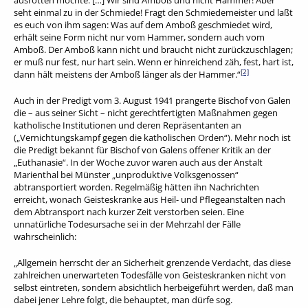
ausrotten möchte. […] Wir sind Amboß und nicht Hammer! Aber
seht einmal zu in der Schmiede! Fragt den Schmiedemeister und laßt
es euch von ihm sagen: Was auf dem Amboß geschmiedet wird,
erhält seine Form nicht nur vom Hammer, sondern auch vom
Amboß. Der Amboß kann nicht und braucht nicht zurückzuschlagen;
er muß nur fest, nur hart sein. Wenn er hinreichend zäh, fest, hart ist,
[2]
dann hält meistens der Amboß länger als der Hammer.“
Auch in der Predigt vom 3. August 1941 prangerte Bischof von Galen
die – aus seiner Sicht – nicht gerechtfertigten Maßnahmen gegen
katholische Institutionen und deren Repräsentanten an
(„Vernichtungskampf gegen die katholischen Orden“). Mehr noch ist
die Predigt bekannt für Bischof von Galens offener Kritik an der
„Euthanasie“. In der Woche zuvor waren auch aus der Anstalt
Marienthal bei Münster „unproduktive Volksgenossen“
abtransportiert worden. Regelmäßig hätten ihn Nachrichten
erreicht, wonach Geisteskranke aus Heil- und Pflegeanstalten nach
dem Abtransport nach kurzer Zeit verstorben seien. Eine
unnatürliche Todesursache sei in der Mehrzahl der Fälle
wahrscheinlich:
„Allgemein herrscht der an Sicherheit grenzende Verdacht, das diese
zahlreichen unerwarteten Todesfälle von Geisteskranken nicht von
selbst eintreten, sondern absichtlich herbeigeführt werden, daß man
dabei jener Lehre folgt, die behauptet, man dürfe sog.