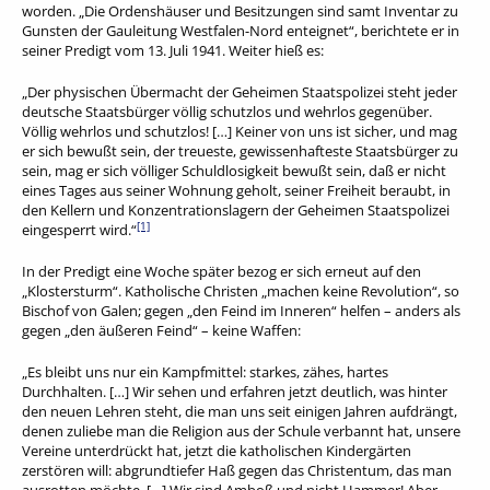
worden. „Die Ordenshäuser und Besitzungen sind samt Inventar zu
Gunsten der Gauleitung Westfalen-Nord enteignet“, berichtete er in
seiner Predigt vom 13. Juli 1941. Weiter hieß es:
„Der physischen Übermacht der Geheimen Staatspolizei steht jeder
deutsche Staatsbürger völlig schutzlos und wehrlos gegenüber.
Völlig wehrlos und schutzlos! […] Keiner von uns ist sicher, und mag
er sich bewußt sein, der treueste, gewissenhafteste Staatsbürger zu
sein, mag er sich völliger Schuldlosigkeit bewußt sein, daß er nicht
eines Tages aus seiner Wohnung geholt, seiner Freiheit beraubt, in
den Kellern und Konzentrationslagern der Geheimen Staatspolizei
[1]
eingesperrt wird.“
In der Predigt eine Woche später bezog er sich erneut auf den
„Klostersturm“. Katholische Christen „machen keine Revolution“, so
Bischof von Galen; gegen „den Feind im Inneren“ helfen – anders als
gegen „den äußeren Feind“ – keine Waffen:
„Es bleibt uns nur ein Kampfmittel: starkes, zähes, hartes
Durchhalten. […] Wir sehen und erfahren jetzt deutlich, was hinter
den neuen Lehren steht, die man uns seit einigen Jahren aufdrängt,
denen zuliebe man die Religion aus der Schule verbannt hat, unsere
Vereine unterdrückt hat, jetzt die katholischen Kindergärten
zerstören will: abgrundtiefer Haß gegen das Christentum, das man