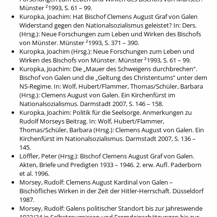
Münster ²1993, S. 61 – 99.
Kuropka, Joachim: Hat Bischof Clemens August Graf von Galen
Widerstand gegen den Nationalsozialismus geleistet? In: Ders.
(Hrsg.): Neue Forschungen zum Leben und Wirken des Bischofs
von Münster. Münster ²1993, S. 371 – 390.
Kuropka, Joachim (Hrsg.): Neue Forschungen zum Leben und
Wirken des Bischofs von Münster. Münster ²1993, S. 61 – 99.
Kuropka, Joachim: Die „Mauer des Schweigens durchbrechen“.
Bischof von Galen und die „Geltung des Christentums“ unter dem
NS-Regime. In: Wolf, Hubert/Flammer, Thomas/Schüler, Barbara
(Hrsg.): Clemens August von Galen. Ein Kirchenfürst im
Nationalsozialismus. Darmstadt 2007, S. 146 – 158.
Kuropka, Joachim: Politik für die Seelsorge. Anmerkungen zu
Rudolf Morseys Beitrag. In: Wolf, Hubert/Flammer,
Thomas/Schüler, Barbara (Hrsg.): Clemens August von Galen. Ein
Kirchenfürst im Nationalsozialismus. Darmstadt 2007, S. 136 –
145.
Löffler, Peter (Hrsg.): Bischof Clemens August Graf von Galen.
Akten, Briefe und Predigten 1933 – 1946. 2. erw. Aufl. Paderborn
et al. 1996.
Morsey, Rudolf: Clemens August Kardinal von Galen –
Bischöfliches Wirken in der Zeit der Hitler-Herrschaft. Düsseldorf
1987.
Morsey, Rudolf: Galens politischer Standort bis zur Jahreswende