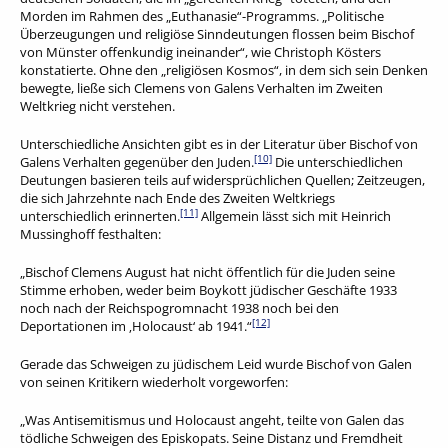
Morden im Rahmen des „Euthanasie“-Programms. „Politische
Überzeugungen und religiöse Sinndeutungen flossen beim Bischof
von Münster offenkundig ineinander“, wie Christoph Kösters
konstatierte. Ohne den „religiösen Kosmos“, in dem sich sein Denken
bewegte, ließe sich Clemens von Galens Verhalten im Zweiten
Weltkrieg nicht verstehen.
Unterschiedliche Ansichten gibt es in der Literatur über Bischof von
[10]
Galens Verhalten gegenüber den Juden.
Die unterschiedlichen
Deutungen basieren teils auf widersprüchlichen Quellen; Zeitzeugen,
die sich Jahrzehnte nach Ende des Zweiten Weltkriegs
[11]
unterschiedlich erinnerten.
Allgemein lässt sich mit Heinrich
Mussinghoff festhalten:
„Bischof Clemens August hat nicht öffentlich für die Juden seine
Stimme erhoben, weder beim Boykott jüdischer Geschäfte 1933
noch nach der Reichspogromnacht 1938 noch bei den
[12]
Deportationen im ‚Holocaust‘ ab 1941.“
Gerade das Schweigen zu jüdischem Leid wurde Bischof von Galen
von seinen Kritikern wiederholt vorgeworfen:
„Was Antisemitismus und Holocaust angeht, teilte von Galen das
tödliche Schweigen des Episkopats. Seine Distanz und Fremdheit