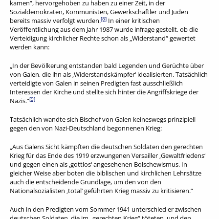
kamen“, hervorgehoben zu haben zu einer Zeit, in der
Sozialdemokraten, Kommunisten, Gewerkschaftler und Juden
[8]
bereits massiv verfolgt wurden.
In einer kritischen
Veröffentlichung aus dem Jahr 1987 wurde infrage gestellt, ob die
Verteidigung kirchlicher Rechte schon als „Widerstand“ gewertet
werden kann:
„In der Bevölkerung entstanden bald Legenden und Gerüchte über
von Galen, die ihn als ‚Widerstandskämpfer‘ idealisierten. Tatsächlich
verteidigte von Galen in seinen Predigten fast ausschließlich
Interessen der Kirche und stellte sich hinter die Angriffskriege der
[9]
Nazis.“
Tatsächlich wandte sich Bischof von Galen keineswegs prinzipiell
gegen den von Nazi-Deutschland begonnenen Krieg:
„Aus Galens Sicht kämpften die deutschen Soldaten den gerechten
Krieg für das Ende des 1919 erzwungenen Versailler ‚Gewaltfriedens‘
und gegen einen als ‚gottlos‘ angesehenen Bolschewismus. In
gleicher Weise aber boten die biblischen und kirchlichen Lehrsätze
auch die entscheidende Grundlage, um den von den
Nationalsozialisten ‚total‘ geführten Krieg massiv zu kritisieren.“
Auch in den Predigten vom Sommer 1941 unterschied er zwischen
deutschen Soldaten, die im „gerechten Krieg“ töteten, und den