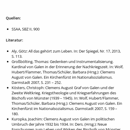
Quellen:
SSAA, SBZ II, 900
Literatur:
Aly, Götz: All das gehört zum Leben. In: Der Spiegel, Nr. 17, 2013,
S. 113.
Großbölting, Thomas: Gedenken und Instrumentalisierung.
Kardinal von Galen in der Erinnerung der Nachkriegszeit. In: Wolf,
Hubert/Flammer, Thomas/Schüler, Barbara (Hrsg.): Clemens
August von Galen. Ein Kirchenfürst im Nationalsozialismus.
Darmstadt 2007, S. 231 – 252.
Kösters, Christoph: Clemens August Graf von Galen und der
Zweite Weltkrieg. Kriegstheologie und Kriegserfahrungen des
Bischofs von Münster (1939 – 1945). In: Wolf, Hubert/Flammer,
Thomas/Schüler, Barbara (Hrsg.): Clemens August von Galen. Ein
Kirchenfürst im Nationalsozialismus. Darmstadt 2007, S. 159 –
180.
Kuropka, Joachim: Clemens August von Galen im politischen
Umbruch der Jahre 1932 bis 1934. In: Ders. (Hrsg.): Neue
Forschungen zum Leben und Wirken des Bischofs von Münster.