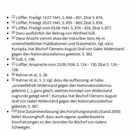
[1]
Löffler, Predigt 13.07.1941, S. 844 – 851, Zitat S. 874.
[2]
Löffler, Predigt 20.07.1941, S. 855 – 863, Zitat S. 859.
[3]
Löffler, Predigt vom 03.08.1941, S. 874 – 833, Zitat S. 877.
[4]
Dazu ausführlich der Beitrag von Winfried Süß.
[5]
Diese Ansicht vertritt etwa der Historiker Götz Aly in
unterschiedlichen Publikationen und Statements. Vgl. dazu
Kuropka, Hat Bischof Clemens August Graf von Galen Widerstand
gegen den Nationalsozialismus geleistet, S. 382.
[6]
Süß, S. 198.
[7]
Löffler, Ansprache vom 23.09.1934, S. 124 – 130, Zitat S. 126 –
128.
[8]
Rahner et al., S. 28.
[9]
Rahner et al., S. 3. Vgl. dazu die Auffassung, er habe
„unzweifelhaft Widerstand gegen den Nationalsozialismus
geleistet […], ganz gleich, welches Konzept von Widerstand
zugrunde gelegt wird.“, Kuropka, Hat Bischof Clemens August
Graf von Galen Widerstand gegen den Nationalsozialismus
geleistet, S. 387.
[10]
Eine Zusammenfassung des Forschungsstands (Stand 2005)
liefert Mussinghoff, dazu auch eigene, quellenbasierte
Einschätzungen zu den Gründen für Bischof von Galens
Schweigen.