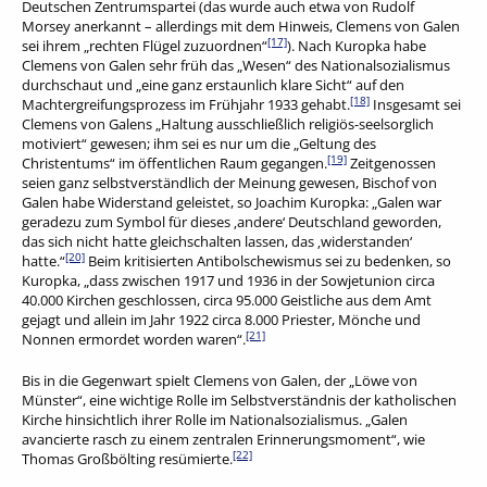
Deutschen Zentrumspartei (das wurde auch etwa von Rudolf
Morsey anerkannt – allerdings mit dem Hinweis, Clemens von Galen
[17]
sei ihrem „rechten Flügel zuzuordnen“
). Nach Kuropka habe
Clemens von Galen sehr früh das „Wesen“ des Nationalsozialismus
durchschaut und „eine ganz erstaunlich klare Sicht“ auf den
[18]
Machtergreifungsprozess im Frühjahr 1933 gehabt.
Insgesamt sei
Clemens von Galens „Haltung ausschließlich religiös-seelsorglich
motiviert“ gewesen; ihm sei es nur um die „Geltung des
[19]
Christentums“ im öffentlichen Raum gegangen.
Zeitgenossen
seien ganz selbstverständlich der Meinung gewesen, Bischof von
Galen habe Widerstand geleistet, so Joachim Kuropka: „Galen war
geradezu zum Symbol für dieses ‚andere‘ Deutschland geworden,
das sich nicht hatte gleichschalten lassen, das ‚widerstanden‘
[20]
hatte.“
Beim kritisierten Antibolschewismus sei zu bedenken, so
Kuropka, „dass zwischen 1917 und 1936 in der Sowjetunion circa
40.000 Kirchen geschlossen, circa 95.000 Geistliche aus dem Amt
gejagt und allein im Jahr 1922 circa 8.000 Priester, Mönche und
[21]
Nonnen ermordet worden waren“.
Bis in die Gegenwart spielt Clemens von Galen, der „Löwe von
Münster“, eine wichtige Rolle im Selbstverständnis der katholischen
Kirche hinsichtlich ihrer Rolle im Nationalsozialismus. „Galen
avancierte rasch zu einem zentralen Erinnerungsmoment“, wie
[22]
Thomas Großbölting resümierte.