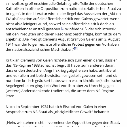
sinnvoll; zu groß erschien „die Gefahr, große Teile der deutschen
Katholiken in offene Opposition zum nationalsozialistischen Staat zu
bringen“. In der Literatur wird in der Regel das Aussetzen der „Aktion
T4“ als Reaktion auf die öffentliche Kritik von Galens gewertet; wenn
nicht als alleiniger Grund, so wird seine öffentliche Kritik doch als
[5]
entscheidender Anstoß gesehen.
Winfried Süß, der sich intensiv
mit den Predigten und deren Resonanz beschäftigte, kommt zu dem
Ergebnis: „Die Predigt Clemens August Graf von Galens am 3. August
1941 war der folgenreichste öffentliche Protest gegen ein Vorhaben
[6]
der nationalsozialistischen Machthaber.“
Kritik an Clemens von Galen richtete sich zum einen daran, dass er
das NS-Regime 1933 zunächst begrüßt habe, zum anderen daran,
dass er den deutschen Angriffskrieg gutgeheißen habe, antiliberal
und vor allem antibolschewistisch eingestellt gewesen sei – und sich
nur dann kritisch geäußert habe, wenn es um kirchliche (katholische)
Angelegenheiten ging, kein Wort von ihm aber zu Unrecht gegen
(weitere) Andersdenkende tradiert sei, die unter dem NS-Regime
litten.
Noch im September 1934 hat sich Bischof von Galen in einer
Ansprache zum NS-Staat als „obrigkeitlicher Gewalt“ bekannt:
„Nein, wir stehen nicht in verneinender Opposition gegen den Staat,