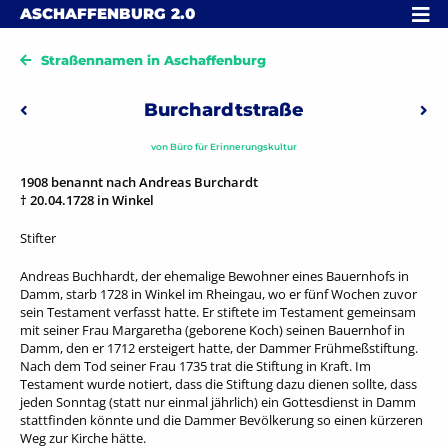
Skip to content
MENÜ
ASCHAFFENBURG
2.0
Straßennamen in Aschaffenburg
Beitragsnavigation
Burchardtstraße
Vorheriger: Bustellistraße
Näc
von
Büro für Erinnerungskultur
1908 benannt nach Andreas Burchardt
† 20.04.1728 in Winkel
Stifter
Andreas Buchhardt, der ehemalige Bewohner eines Bauernhofs in
Damm, starb 1728 in Winkel im Rheingau, wo er fünf Wochen zuvor
sein Testament verfasst hatte. Er stiftete im Testament gemeinsam
mit seiner Frau Margaretha (geborene Koch) seinen Bauernhof in
Damm, den er 1712 ersteigert hatte, der Dammer Frühmeßstiftung.
Nach dem Tod seiner Frau 1735 trat die Stiftung in Kraft. Im
Testament wurde notiert, dass die Stiftung dazu dienen sollte, dass
jeden Sonntag (statt nur einmal jährlich) ein Gottesdienst in Damm
stattfinden könnte und die Dammer Bevölkerung so einen kürzeren
Weg zur Kirche hätte.