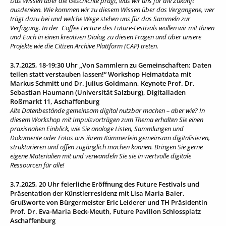
Das Wissen über die Geschichte prägt, was wir uns für die Zukunft
ausdenken. Wie kommen wir zu diesem Wissen über das Vergangene, wer
trägt dazu bei und welche Wege stehen uns für das Sammeln zur
Verfügung. In der Coffee Lecture des Future-Festivals wollen wir mit Ihnen
und Euch in einen kreativen Dialog zu diesen Fragen und über unsere
Projekte wie die Citizen Archive Plattform (CAP) treten.
3.7.2025, 18-19:30 Uhr „
Von Sammlern zu Gemeinschaften: Daten
teilen statt verstauben lassen!“
Workshop Heimatdata mit
Markus Schmitt und Dr. Julius Goldmann, Keynote Prof. Dr.
Sebastian Haumann (Universität Salzburg), Digitalladen
Roßmarkt 11, Aschaffenburg
Alte Datenbestände gemeinsam digital nutzbar machen – aber wie? In
diesem Workshop mit Impulsvorträgen zum Thema erhalten Sie einen
praxisnahen Einblick, wie Sie analoge Listen, Sammlungen und
Dokumente oder Fotos aus ihrem Kämmerlein gemeinsam digitalisieren,
strukturieren und offen zugänglich machen können. Bringen Sie gerne
eigene Materialien mit und verwandeln Sie sie in wertvolle digitale
Ressourcen für alle!
3.7.2025, 20 Uhr feierliche Eröffnung des Future Festivals und
Präsentation der Künstlerresidenz mit Lisa Maria Baier,
Grußworte von Bürgermeister Eric Leiderer und TH Präsidentin
Prof. Dr. Eva-Maria Beck-Meuth, Future Pavillon Schlossplatz
Aschaffenburg