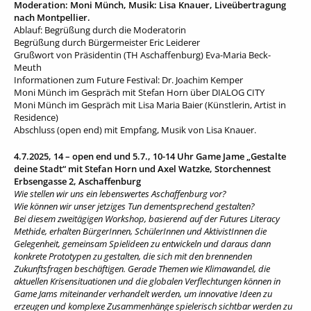
Moderation: Moni Münch, Musik: Lisa Knauer, Liveübertragung
nach Montpellier.
Ablauf: Begrüßung durch die Moderatorin
Begrüßung durch Bürgermeister Eric Leiderer
Grußwort von Präsidentin (TH Aschaffenburg) Eva-Maria Beck-
Meuth
Informationen zum Future Festival: Dr. Joachim Kemper
Moni Münch im Gespräch mit Stefan Horn über DIALOG CITY
Moni Münch im Gespräch mit Lisa Maria Baier (Künstlerin, Artist in
Residence)
Abschluss (open end) mit Empfang, Musik von Lisa Knauer.
4.7.2025, 14 – open end und 5.7., 10-14 Uhr Game Jame „Gestalte
deine Stadt“ mit Stefan Horn und Axel Watzke, Storchennest
Erbsengasse 2, Aschaffenburg
Wie stellen wir uns ein lebenswertes Aschaffenburg vor?
Wie können wir unser jetziges Tun dementsprechend gestalten?
Bei diesem zweitägigen Workshop, basierend auf der Futures Literacy
Methide, erhalten BürgerInnen, SchülerInnen und AktivistInnen die
Gelegenheit, gemeinsam Spielideen zu entwickeln und daraus dann
konkrete Prototypen zu gestalten, die sich mit den brennenden
Zukunftsfragen beschäftigen. Gerade Themen wie Klimawandel, die
aktuellen Krisensituationen und die globalen Verflechtungen können in
Game Jams miteinander verhandelt werden, um innovative Ideen zu
erzeugen und komplexe Zusammenhänge spielerisch sichtbar werden zu