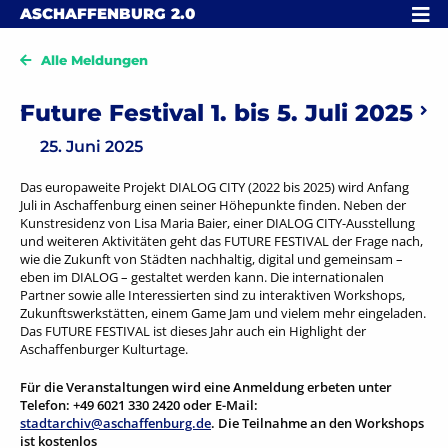
Skip to content
MENÜ
ASCHAFFENBURG
2.0
Alle Meldungen
Beitragsnavigation
Future Festival 1. bis 5. Juli 2025
Vorheriger: Ausstellungseröffnung im Schönborner Hof
Näch
25. Juni 2025
Das europaweite Projekt DIALOG CITY (2022 bis 2025) wird Anfang
Juli in Aschaffenburg einen seiner Höhepunkte finden. Neben der
Kunstresidenz von Lisa Maria Baier, einer DIALOG CITY-Ausstellung
und weiteren Aktivitäten geht das FUTURE FESTIVAL der Frage nach,
wie die Zukunft von Städten nachhaltig, digital und gemeinsam –
eben im DIALOG – gestaltet werden kann. Die internationalen
Partner sowie alle Interessierten sind zu interaktiven Workshops,
Zukunftswerkstätten, einem Game Jam und vielem mehr eingeladen.
Das FUTURE FESTIVAL ist dieses Jahr auch ein Highlight der
Aschaffenburger Kulturtage.
Für die Veranstaltungen wird eine Anmeldung erbeten unter
Telefon: +49 6021 330 2420 oder E-Mail:
stadtarchiv@aschaffenburg.de
.
Die Teilnahme an den Workshops
ist kostenlos