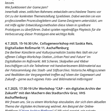
lassen.
Wie funktioniert der Game Jam?
Innerhalb eines zeitlichen Rahmens entwickeln verschiedene Teams vor
Ort zu der konkreten Themenstellung Spielideen. Dabei werden sie von
professionellen Prozessbegleitern und Game-Designern unterstützt, um
mit Hilfe agiler Entwicklungsmethoden diese Ideen in spielbare
Prototypen zu überführen. Dabei spielen regelmäßige Playtests für die
Verbesserung dieser Prototypen eine wichtige Rolle.
4.7.2025, 15-16:30 Uhr, Collagenworkshop mit Saskia Reis,
Digitalladen Roßmarkt 11, Aschaffenburg
Die Berliner Künstlerin und Kulturjournalistin Saskia Reis lädt ein zur
offenen Collage-Workshop-Station „Urban Past and Future“ im
Digitalladen im Roßmarkt. Mit Scheren, Skalpellen und Kleber
beschäftigen sich die Teilnehmer mit handverlesenem Bildmaterial aus
der Fotosammlung des Stadt- und Stiftsarchivs: historische Alltagsszenen
und Realitäten der Vergangenheit treffen auf Ideen der Gegenwart und
Zukunft – gerne auch eigenes Foto- und Bildmaterial mitbringen!
4.7.2025, 17:30-19 Uhr Workshop “CAP – ein digitales Archiv der
Zukunft” mit den Machern des Stadtarchiv Graz, VHS
Aschaffenburg
Wir freuen uns, Sie zu einem Workshop einzuladen, der sich dem aktuellen
Thema der digitalen Archivierung widmet. Am Beispiel der Online-
Plattform “
Citizen Archive Platform
” (CAP) wird gezeigt, wie private