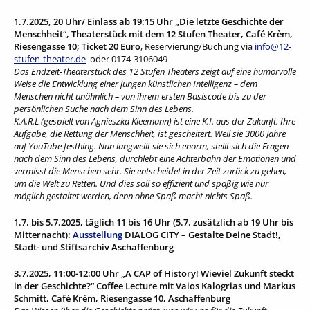
1.7.2025, 20 Uhr/ Einlass ab 19:15 Uhr „Die letzte Geschichte der
Menschheit“, Theaterstück mit dem 12 Stufen Theater, Café Krèm,
Riesengasse 10; Ticket 20 Euro
, Reservierung/Buchung via
info@12-
stufen-theater.de
oder 0174-3106049
Das Endzeit-Theaterstück des 12 Stufen Theaters zeigt auf eine humorvolle
Weise die Entwicklung einer jungen künstlichen Intelligenz – dem
Menschen nicht unähnlich – von ihrem ersten Basiscode bis zu der
persönlichen Suche nach dem Sinn des Lebens.
K.A.R.L (gespielt von Agnieszka Kleemann) ist eine K.I. aus der Zukunft. Ihre
Aufgabe, die Rettung der Menschheit, ist gescheitert. Weil sie 3000 Jahre
auf YouTube festhing. Nun langweilt sie sich enorm, stellt sich die Fragen
nach dem Sinn des Lebens, durchlebt eine Achterbahn der Emotionen und
vermisst die Menschen sehr. Sie entscheidet in der Zeit zurück zu gehen,
um die Welt zu Retten. Und dies soll so effizient und spaßig wie nur
möglich gestaltet werden, denn ohne Spaß macht nichts Spaß.
1.7. bis 5.7.2025, täglich 11 bis 16 Uhr (5.7. zusätzlich ab 19 Uhr bis
Mitternacht):
Ausstellung
DIALOG CITY – Gestalte Deine Stadt!,
Stadt- und Stiftsarchiv Aschaffenburg
3.7.2025, 11:00-12:00 Uhr „A CAP of History! Wieviel Zukunft steckt
in der Geschichte?“ Coffee Lecture mit Vaios Kalogrias und Markus
Schmitt, Café Krèm, Riesengasse 10, Aschaffenburg