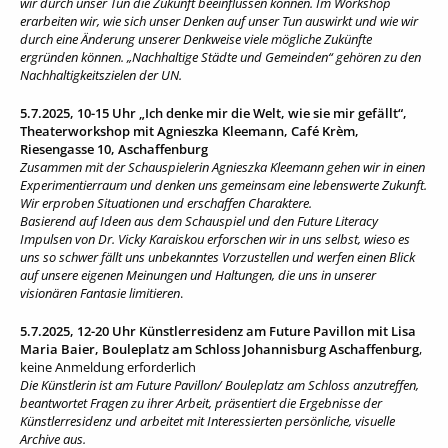
wir durch unser Tun die Zukunft beeinflussen können. Im Workshop
erarbeiten wir, wie sich unser Denken auf unser Tun auswirkt und wie wir
durch eine Änderung unserer Denkweise viele mögliche Zukünfte
ergründen können. „Nachhaltige Städte und Gemeinden“ gehören zu den
Nachhaltigkeitszielen der UN.
5.7.2025, 10-15 Uhr „Ich denke mir die Welt, wie sie mir gefällt“,
Theaterworkshop mit Agnieszka Kleemann, Café Krèm,
Riesengasse 10, Aschaffenburg
Zusammen mit der Schauspielerin Agnieszka Kleemann gehen wir in einen
Experimentierraum und denken uns gemeinsam eine lebenswerte Zukunft.
Wir erproben Situationen und erschaffen Charaktere.
Basierend auf Ideen aus dem Schauspiel und den Future Literacy
Impulsen von Dr. Vicky Karaiskou erforschen wir in uns selbst, wieso es
uns so schwer fällt uns unbekanntes Vorzustellen und werfen einen Blick
auf unsere eigenen Meinungen und Haltungen, die uns in unserer
visionären Fantasie limitieren
.
5.7.2025, 12-20 Uhr Künstlerresidenz am Future Pavillon mit Lisa
Maria Baier, Bouleplatz am Schloss Johannisburg Aschaffenburg
,
keine Anmeldung erforderlich
Die Künstlerin ist am Future Pavillon/ Bouleplatz am Schloss anzutreffen,
beantwortet Fragen zu ihrer Arbeit, präsentiert die Ergebnisse der
Künstlerresidenz und arbeitet mit Interessierten persönliche, visuelle
Archive aus.